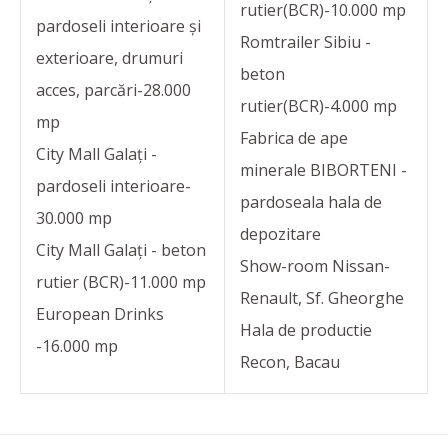
rutier(BCR)-10.000 mp
pardoseli interioare și
Romtrailer Sibiu -
exterioare, drumuri
beton
acces, parcări-28.000
rutier(BCR)-4.000 mp
mp
Fabrica de ape
City Mall Galați -
minerale BIBORTENI -
pardoseli interioare-
pardoseala hala de
30.000 mp
depozitare
City Mall Galați - beton
Show-room Nissan-
rutier (BCR)-11.000 mp
Renault, Sf. Gheorghe
European Drinks
Hala de productie
-16.000 mp
Recon, Bacau