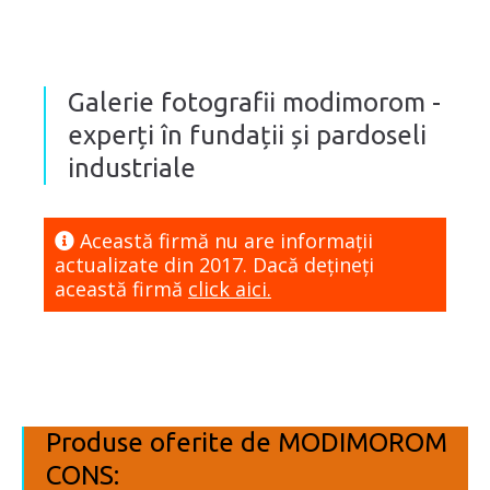
Galerie fotografii modimorom -
experți în fundații și pardoseli
industriale
Această firmă nu are informaţii
actualizate din 2017. Dacă dețineți
această firmă
click aici.
Produse oferite de MODIMOROM
CONS: