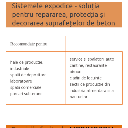
Sistemele expodice - soluția
pentru repararea, protecția și
decorarea suprafețelor de beton
Recomandate pentru:
service si spalatorii auto
hale de productie,
cantine, restaurante
industriale
birouri
spatii de depozitare
cladiri de locuinte
laboratoare
sectii de productie din
spatii comerciale
industria alimentara si a
parcari subterane
bauturilor