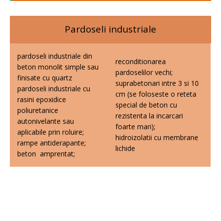
Pardoseli industriale
pardoseli industriale din
reconditionarea
beton monolit simple sau
pardoselilor vechi;
finisate cu quartz
suprabetonari intre 3 si 10
pardoseli industriale cu
cm (se foloseste o reteta
rasini epoxidice
special de beton cu
poliuretanice
rezistenta la incarcari
autonivelante sau
foarte mari);
aplicabile prin roluire;
hidroizolatii cu membrane
rampe antiderapante;
lichide
beton amprentat;