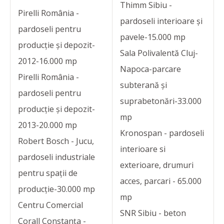
Thimm Sibiu -
Pirelli România -
pardoseli interioare și
pardoseli pentru
pavele-15.000 mp
producție și depozit-
Sala Polivalentă Cluj-
2012-16.000 mp
Napoca-parcare
Pirelli România -
subterană și
pardoseli pentru
suprabetonări-33.000
producție și depozit-
mp
2013-20.000 mp
Kronospan - pardoseli
Robert Bosch - Jucu,
interioare si
pardoseli industriale
exterioare, drumuri
pentru spații de
acces, parcari - 65.000
producție-30.000 mp
mp
Centru Comercial
SNR Sibiu - beton
Corall Constanța -