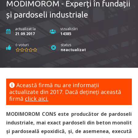
MODIMOROM - Experți în fundații
și pardoseli industriale
actualizat la
vizualizări
21.09.2017
14385
voturi
status
0
neactualizat
Această firmă nu are informaţii
actualizate din 2017. Dacă dețineți această
firmă
click aici.
MODIMOROM CONS este producător de pardoseli
industriale, mai exact pardoseli din beton monolit
și pardoseală epoxidică, și, de asemenea, execută