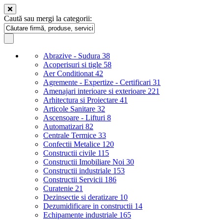
Caută sau mergi la categorii:
Abrazive - Sudura
38
Acoperisuri si tigle
58
Aer Conditionat
42
Agremente - Expertize - Certificari
31
Amenajari interioare si exterioare
221
Arhitectura si Proiectare
41
Articole Sanitare
32
Ascensoare - Lifturi
8
Automatizari
82
Centrale Termice
33
Confectii Metalice
120
Constructii civile
115
Constructii Imobiliare Noi
30
Constructii industriale
153
Constructii Servicii
186
Curatenie
21
Dezinsectie si deratizare
10
Dezumidificare in constructii
14
Echipamente industriale
165