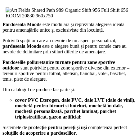
Pardoseala Moods
este modulară și reprezintă alegerea ideală
pentru amenajările unice și exclusiviste din locuință.
Potrivită spațiilor care au nevoie de un aspect personalizat,
pardoseala Moods
este o alegere bună și pentru zonele care au
nevoie de delimitare prin stiluri diferite de amenajare.
Pardoselile poliuretanice turnate pentru zone sportive
outdoor
sunt potrivite pentru zone sportive diverse din exterior –
terenuri sportive pentru fotbal, atletism, handbal, volei, baschet,
tenis, piste de alergare.
Din catalogul de produse fac parte și:
covor PVC Eterogen, dale PVC, dale LVT (dale de vinil),
mochetă pentru birouri și hoteluri, mochetă în dale,
mochetă personalizată, parchet laminat, parchet
triplustratificat, gazon artificial
;
Sistemele de
protecție pentru pereți și uși
completează perfect
soluțiile de acoperire a pardoselilor
.