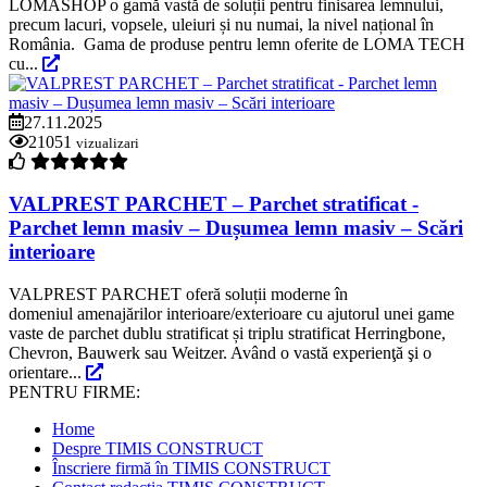
LOMASHOP o gamă vastă de soluții pentru finisarea lemnului,
precum lacuri, vopsele, uleiuri și nu numai, la nivel național în
România. Gama de produse pentru lemn oferite de LOMA TECH
cu...
27.11.2025
21051
vizualizari
VALPREST PARCHET – Parchet stratificat -
Parchet lemn masiv – Dușumea lemn masiv – Scări
interioare
VALPREST PARCHET oferă soluții moderne în
domeniul amenajărilor interioare/exterioare cu ajutorul unei game
vaste de parchet dublu stratificat și triplu stratificat Herringbone,
Chevron, Bauwerk sau Weitzer. Având o vastă experienţă şi o
orientare...
PENTRU FIRME:
Home
Despre TIMIS CONSTRUCT
Înscriere firmă în TIMIS CONSTRUCT