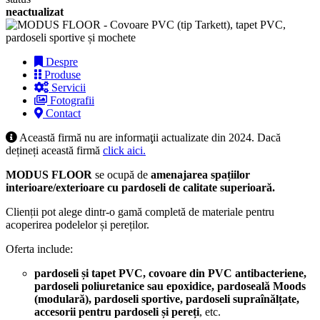
neactualizat
Despre
Produse
Servicii
Fotografii
Contact
Această firmă nu are informaţii actualizate din 2024. Dacă
dețineți această firmă
click aici.
MODUS FLOOR
se ocupă de
amenajarea spațiilor
interioare/exterioare cu pardoseli de calitate superioară.
Clienții pot alege dintr-o gamă completă de materiale pentru
acoperirea podelelor și pereților.
Oferta include:
pardoseli și tapet PVC, covoare din PVC antibacteriene,
pardoseli poliuretanice sau epoxidice, pardoseală Moods
(modulară), pardoseli sportive, pardoseli supraînălțate,
accesorii pentru pardoseli și pereți
, etc.