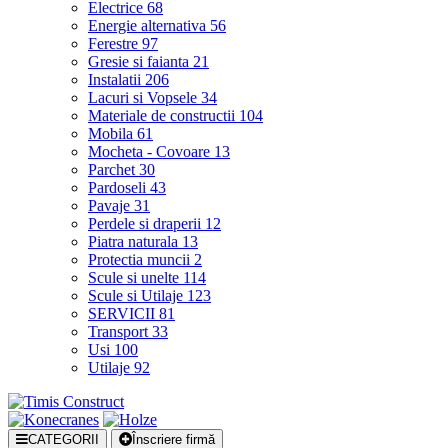
Electrice
68
Energie alternativa
56
Ferestre
97
Gresie si faianta
21
Instalatii
206
Lacuri si Vopsele
34
Materiale de constructii
104
Mobila
61
Mocheta - Covoare
13
Parchet
30
Pardoseli
43
Pavaje
31
Perdele si draperii
12
Piatra naturala
13
Protectia muncii
2
Scule si unelte
114
Scule si Utilaje
123
SERVICII
81
Transport
33
Usi
100
Utilaje
92
CATEGORII
Înscriere firmă