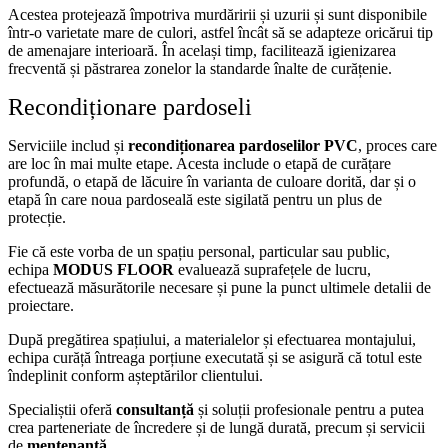
Acestea protejează împotriva murdăririi și uzurii și sunt disponibile
într-o varietate mare de culori, astfel încât să se adapteze oricărui tip
de amenajare interioară. În același timp, facilitează igienizarea
frecventă și păstrarea zonelor la standarde înalte de curățenie.
Recondiționare pardoseli
Serviciile includ și
recondiționarea pardoselilor PVC
, proces care
are loc în mai multe etape. Acesta include o etapă de curățare
profundă, o etapă de lăcuire în varianta de culoare dorită, dar și o
etapă în care noua pardoseală este sigilată pentru un plus de
protecție.
Fie că este vorba de un spațiu personal, particular sau public,
echipa
MODUS FLOOR
evaluează suprafețele de lucru,
efectuează măsurătorile necesare și pune la punct ultimele detalii de
proiectare.
După pregătirea spațiului, a materialelor și efectuarea montajului,
echipa curăță întreaga porțiune executată și se asigură că totul este
îndeplinit conform așteptărilor clientului.
Specialiștii oferă
consultanță
și soluții profesionale pentru a putea
crea parteneriate de încredere și de lungă durată, precum și servicii
de
mentenanță.