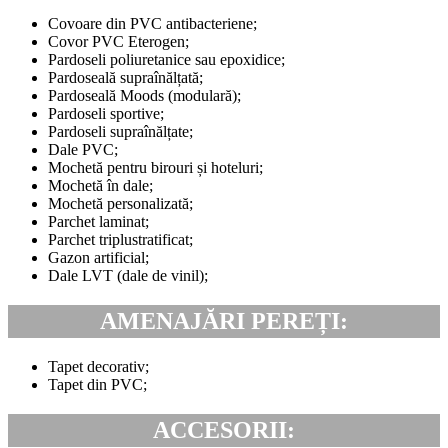
Covoare din PVC antibacteriene;
Covor PVC Eterogen;
Pardoseli poliuretanice sau epoxidice;
Pardoseală supraînălțată;
Pardoseală Moods (modulară);
Pardoseli sportive;
Pardoseli supraînălțate;
Dale PVC;
Mochetă pentru birouri și hoteluri;
Mochetă în dale;
Mochetă personalizată;
Parchet laminat;
Parchet triplustratificat;
Gazon artificial;
Dale LVT (dale de vinil);
AMENAJĂRI PEREȚI:
Tapet decorativ;
Tapet din PVC;
ACCESORII: