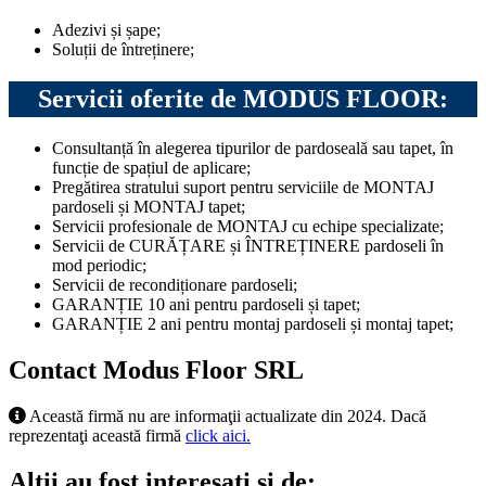
Adezivi și șape;
Soluții de întreținere;
Servicii oferite de MODUS FLOOR:
Consultanță în alegerea tipurilor de pardoseală sau tapet, în
funcție de spațiul de aplicare;
Pregătirea stratului suport pentru serviciile de MONTAJ
pardoseli și MONTAJ tapet;
Servicii profesionale de MONTAJ cu echipe specializate;
Servicii de CURĂȚARE și ÎNTREȚINERE pardoseli în
mod periodic;
Servicii de recondiționare pardoseli;
GARANȚIE 10 ani pentru pardoseli și tapet;
GARANȚIE 2 ani pentru montaj pardoseli și montaj tapet;
Contact Modus Floor SRL
Această firmă nu are informaţii actualizate din 2024. Dacă
reprezentaţi această firmă
click aici.
Alţii au fost interesaţi şi de: