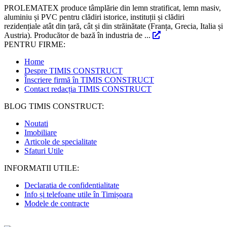
PROLEMATEX produce tâmplărie din lemn stratificat, lemn masiv,
aluminiu și PVC pentru clădiri istorice, instituții și clădiri
rezidențiale atât din țară, cât și din străinătate (Franța, Grecia, Italia și
Austria). Producător de bază în industria de ...
PENTRU FIRME:
Home
Despre TIMIS CONSTRUCT
Înscriere firmă în TIMIS CONSTRUCT
Contact redacția TIMIS CONSTRUCT
BLOG TIMIS CONSTRUCT:
Noutati
Imobiliare
Articole de specialitate
Sfaturi Utile
INFORMATII UTILE:
Declaratia de confidentialitate
Info și telefoane utile în Timișoara
Modele de contracte