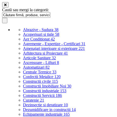
Caută sau mergi la categorii:
Abrazive - Sudura
38
Acoperisuri si tigle
58
Aer Conditionat
42
Agremente - Expertize - Certificari
31
Amenajari interioare si exterioare
221
Arhitectura si Proiectare
41
Articole Sanitare
32
Ascensoare - Lifturi
8
Automatizari
82
Centrale Termice
33
Confectii Metalice
120
Constructii civile
115
Constructii Imobiliare Noi
30
Constructii industriale
153
Constructii Servicii
186
Curatenie
21
Dezinsectie si deratizare
10
Dezumidificare in constructii
14
Echipamente industriale
165