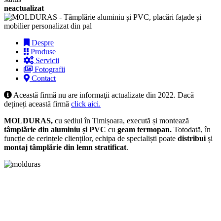
neactualizat
Despre
Produse
Servicii
Fotografii
Contact
Această firmă nu are informaţii actualizate din 2022. Dacă
dețineți această firmă
click aici.
MOLDURAS,
cu sediul în Timișoara, execută și montează
tâmplărie din aluminiu și PVC
cu
geam termopan.
Totodată, în
funcție de cerințele clienților, echipa de specialiști poate
distribui
și
montaj tâmplărie din lemn stratificat
.