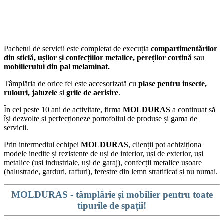
Pachetul de servicii este completat de execuția
compartimentărilor
din sticlă, ușilor și confecțiilor metalice, pereților cortină
sau
mobilierului din pal melaminat.
Tâmplăria de orice fel este accesorizată cu
plase pentru insecte,
rulouri, jaluzele
și
grile de aerisire
.
În cei peste 10 ani de activitate, firma
MOLDURAS
a continuat să
își dezvolte și perfecționeze portofoliul de produse și gama de
servicii.
Prin intermediul echipei
MOLDURAS
, clienții pot achiziționa
modele inedite și rezistente de uși de interior, uși de exterior, uși
metalice (uși industriale, uși de garaj), confecții metalice ușoare
(balustrade, garduri, rafturi), ferestre din lemn stratificat și nu numai.
MOLDURAS - tâmplărie și mobilier pentru toate
tipurile de spații!