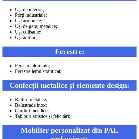
Uși de interior;
Porți industriale;
Uși armonice;
Uși de garaj metalice;
Uși culisante;
Uși antifoc;
Ferestre:
Ferestre aluminiu;
Ferestre lemn stratificat;
Confecții metalice și elemente design:
Rafturi metalice;
Balustrade inox;
Garduri metalice;
Tablouri artistice și felicitări;
Mobilier personalizat din PAL
melaminat: