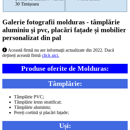
30 Timișoara
Galerie fotografii molduras - tâmplărie
aluminiu și pvc, placări fațade și mobilier
personalizat din pal
Această firmă nu are informaţii actualizate din 2022. Dacă
dețineți această firmă
click aici.
Produse oferite de Molduras:
Tâmplărie:
Tâmplărie PVC;
Tâmplărie lemn stratificat;
Tâmplărie aluminiu;
Pereți cortină și placări fațade;
Uși: