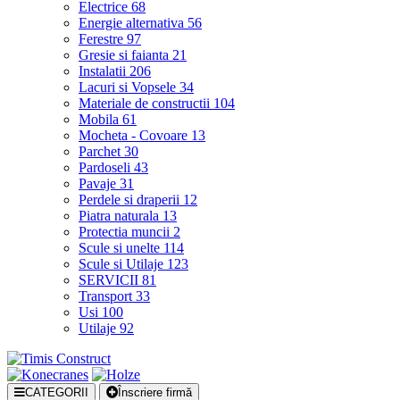
Electrice
68
Energie alternativa
56
Ferestre
97
Gresie si faianta
21
Instalatii
206
Lacuri si Vopsele
34
Materiale de constructii
104
Mobila
61
Mocheta - Covoare
13
Parchet
30
Pardoseli
43
Pavaje
31
Perdele si draperii
12
Piatra naturala
13
Protectia muncii
2
Scule si unelte
114
Scule si Utilaje
123
SERVICII
81
Transport
33
Usi
100
Utilaje
92
CATEGORII
Înscriere firmă