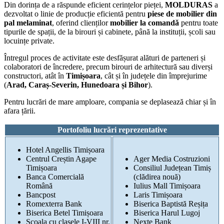
Din dorința de a răspunde eficient cerințelor pieței,
MOLDURAS
a
dezvoltat o linie de producție eficientă pentru
piese de mobilier din
pal melaminat
, oferind clienților
mobilier la comandă
pentru toate
tipurile de spații, de la birouri și cabinete, până la instituții, școli sau
locuințe private.
Întregul proces de activitate este desfășurat alături de parteneri și
colaboratori de încredere, precum birouri de arhitectură sau diverși
constructori, atât în
Timișoara
, cât și în județele din împrejurime
(
Arad, Caraș-Severin, Hunedoara și Bihor
).
Pentru lucrări de mare amploare, compania se deplasează chiar și în
afara țării.
Portofoliu lucrări reprezentative
Hotel Angellis Timișoara
Centrul Creștin Agape
Ager Media Costruzioni
Timișoara
Consiliul Județean Timiș
Banca Comercială
(clădirea nouă)
Română
Iulius Mall Timișoara
Bancpost
Laris Timișoara
Romexterra Bank
Biserica Baptistă Reșița
Biserica Betel Timișoara
Biserica Harul Lugoj
Școala cu clasele I-VIII nr.
Nexte Bank