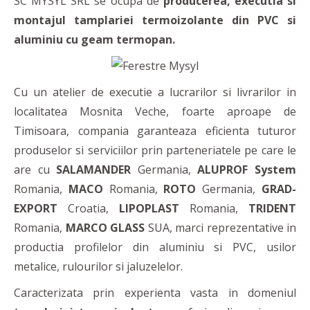
SC MYSYL SRL se ocupa de
producerea, executia si
montajul tamplariei termoizolante din PVC si
aluminiu cu geam termopan.
Cu un atelier de executie a lucrarilor si livrarilor in
localitatea Mosnita Veche, foarte aproape de
Timisoara, compania garanteaza eficienta tuturor
produselor si serviciilor prin parteneriatele pe care le
are cu
SALAMANDER
Germania,
ALUPROF System
Romania,
MACO
Romania,
ROTO
Germania,
GRAD-
EXPORT
Croatia,
LIPOPLAST
Romania,
TRIDENT
Romania,
MARCO GLASS
SUA, marci reprezentative in
productia profilelor din aluminiu si PVC, usilor
metalice, rulourilor si jaluzelelor.
Caracterizata prin experienta vasta in domeniul