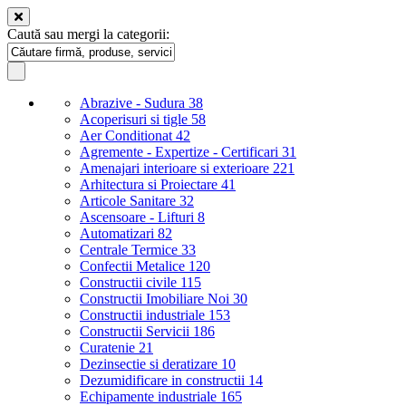
Caută sau mergi la categorii:
Abrazive - Sudura
38
Acoperisuri si tigle
58
Aer Conditionat
42
Agremente - Expertize - Certificari
31
Amenajari interioare si exterioare
221
Arhitectura si Proiectare
41
Articole Sanitare
32
Ascensoare - Lifturi
8
Automatizari
82
Centrale Termice
33
Confectii Metalice
120
Constructii civile
115
Constructii Imobiliare Noi
30
Constructii industriale
153
Constructii Servicii
186
Curatenie
21
Dezinsectie si deratizare
10
Dezumidificare in constructii
14
Echipamente industriale
165