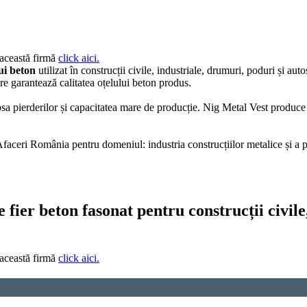
 această firmă
click aici.
ui beton
utilizat în construcții civile, industriale, drumuri, poduri și aut
re garantează calitatea oțelului beton produs.
lipsa pierderilor și capacitatea mare de producție. Nig Metal Vest produc
ceri România pentru domeniul: industria construcțiilor metalice și a pro
e fier beton fasonat pentru construcții civile
 această firmă
click aici.