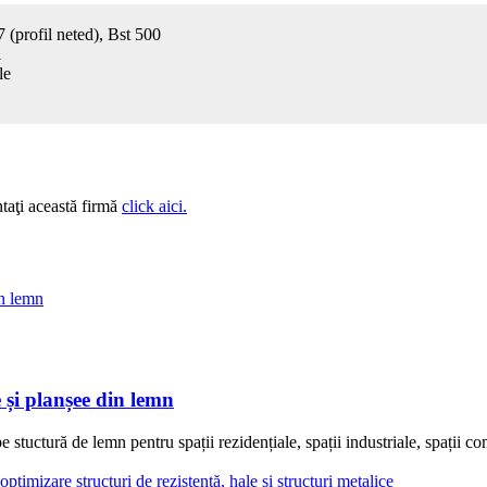
7 (profil neted), Bst 500
i
le
taţi această firmă
click aici.
și planșee din lemn
uctură de lemn pentru spații rezidențiale, spații industriale, spații co