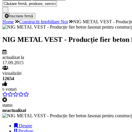
Înscriere firmă
Home
Constructii Imobiliare Noi
NIG METAL VEST - Producție fier
NIG METAL VEST - Producție fier beton faso
actualizat la
17.09.2015
vizualizări
12654
voturi
0
status
neactualizat
Despre
Produse