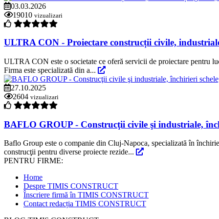
03.03.2026
19010
vizualizari
ULTRA CON - Proiectare construcții civile, industriale ș
ULTRA CON este o societate ce oferă servicii de proiectare pentru lucrări 
Firma este specializată din a...
27.10.2025
2604
vizualizari
BAFLO GROUP - Construcţii civile şi industriale, închi
Baflo Group este o companie din Cluj-Napoca, specializată în închirier
construcţii pentru diverse proiecte rezide...
PENTRU FIRME:
Home
Despre TIMIS CONSTRUCT
Înscriere firmă în TIMIS CONSTRUCT
Contact redacția TIMIS CONSTRUCT