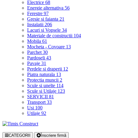
Electrice
68
Energie alternativa
56
Ferestre
97
Gresie si faianta
21
Instalatii
206
Lacuri si Vopsele
34
Materiale de constructii
104
Mobila
61
Mocheta - Covoare
13
Parchet
30
Pardoseli
43
Pavaje
31
Perdele si draperii
12
Piatra naturala
13
Protectia muncii
2
Scule si unelte
114
Scule si Utilaje
123
SERVICII
81
Transport
33
Usi
100
Utilaje
92
CATEGORII
Înscriere firmă