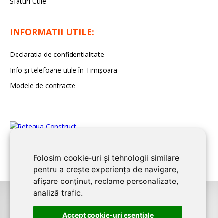
Sfaturi Utile
INFORMATII UTILE:
Declaratia de confidentialitate
Info și telefoane utile în Timișoara
Modele de contracte
Folosim cookie-uri și tehnologii similare
pentru a crește experiența de navigare,
afișare conținut, reclame personalizate,
analiză trafic.
©2026
TIMIS CONSTRUCT
este un serviciu de promovare online pentru
Accept cookie-uri esenţiale
firme. Proiect digital dezvoltat de
LIVE COMMUNICATIONS SRL
,