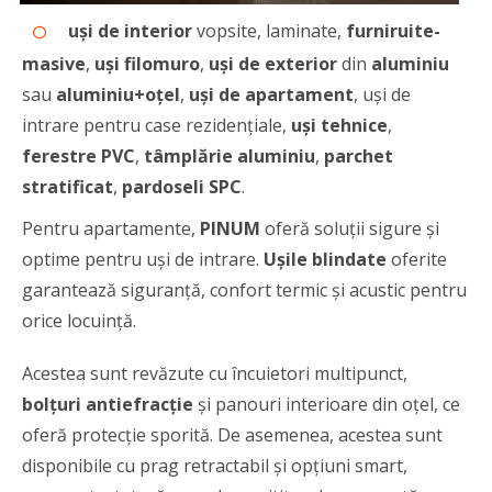
uși de interior
vopsite, laminate,
furniruite-
masive
,
uși filomuro
,
uși de exterior
din
aluminiu
sau
aluminiu+oțel
,
uși de apartament
, uși de
intrare pentru case rezidențiale,
uși tehnice
,
ferestre PVC
,
tâmplărie aluminiu
,
parchet
stratificat
,
pardoseli SPC
.
Pentru apartamente,
PINUM
oferă soluţii sigure și
optime pentru uşi de intrare.
Uşile blindate
oferite
garantează siguranță, confort termic și acustic pentru
orice locuință.
Acestea sunt revăzute cu încuietori multipunct,
bolțuri antiefracție
și panouri interioare din oțel, ce
oferă protecție sporită. De asemenea, acestea sunt
disponibile cu prag retractabil și opțiuni smart,