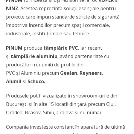
PINUM
furnizează şi uși rezistente la foc
ROPER
și
NINZ
. Acestea reprezintă soluții esențiale pentru
proiecte care impun standarde stricte de siguranță
împotriva incendiilor precum spaţii comerciale,
industriale, instituţionale sau tehnice.
PINUM
produce
tâmplărie PVC
, iar recent
şi
tâmplărie aluminiu
, având parteneriate cu
producători renumiţi de profile din
PVC și Aluminiu precum
Gealan
,
Reynaers,
Alumil
și
Schuco.
Produsele pot fi vizualizate în showroom-urile din
București și în alte 15 locații din țară precum Cluj,
Oradea, Brașov, Sibiu, Craiova şi nu numai.
Compania investește constant în aparatură de ultimă