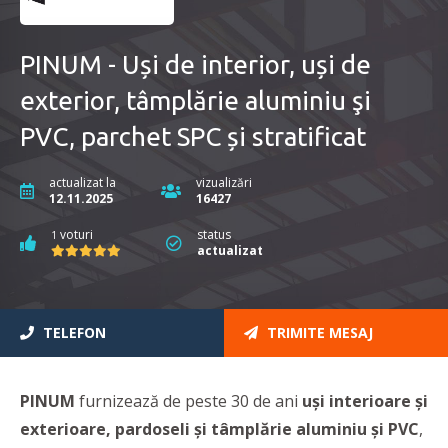
PINUM - Uși de interior, uși de
exterior, tâmplărie aluminiu şi
PVC, parchet SPC și stratificat
actualizat la
vizualizări
12.11.2025
16427
voturi
status
1
actualizat
TELEFON
TRIMITE MESAJ
PINUM
furnizează de peste 30 de ani
uși interioare şi
exterioare, pardoseli şi tâmplărie aluminiu şi PVC
,