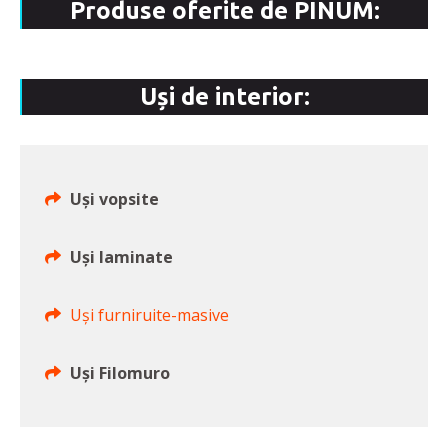
Produse oferite de PINUM:
Uși de interior:
Uși vopsite
Uși laminate
Uși furniruite-masive
Uși Filomuro