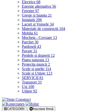
Electrice
68
Energie alternativa
56
Ferestre
97
Gresie si faianta
21
Instalatii
206
Lacuri si Vopsele
34
Materiale de constructii
104
Mobila
61
Mocheta - Covoare
13
Parchet
30
Pardoseli
43
Pavaje
31
Perdele si draperii
12
Piatra naturala
13
Protectia muncii
2
Scule si unelte
114
Scule si Utilaje
123
SERVICII
81
Transport
33
Usi
100
Utilaje
92
CATEGORII
Înscriere firmă