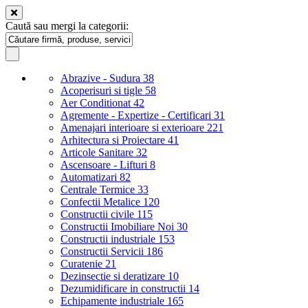
Caută sau mergi la categorii:
Abrazive - Sudura
38
Acoperisuri si tigle
58
Aer Conditionat
42
Agremente - Expertize - Certificari
31
Amenajari interioare si exterioare
221
Arhitectura si Proiectare
41
Articole Sanitare
32
Ascensoare - Lifturi
8
Automatizari
82
Centrale Termice
33
Confectii Metalice
120
Constructii civile
115
Constructii Imobiliare Noi
30
Constructii industriale
153
Constructii Servicii
186
Curatenie
21
Dezinsectie si deratizare
10
Dezumidificare in constructii
14
Echipamente industriale
165