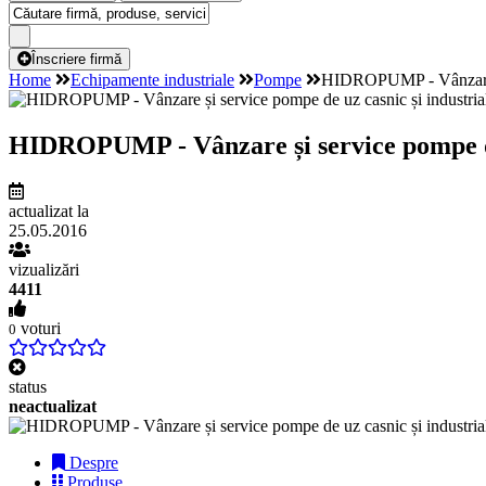
Înscriere firmă
Home
Echipamente industriale
Pompe
HIDROPUMP - Vânzare și
HIDROPUMP - Vânzare și service pompe de 
actualizat la
25.05.2016
vizualizări
4411
voturi
0
status
neactualizat
Despre
Produse