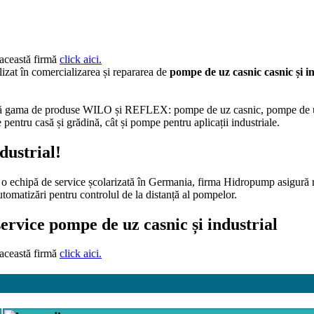
 această firmă
click aici.
lizat în comercializarea și repararea de
pompe de uz casnic casnic și in
toată gama de produse WILO și REFLEX: pompe de uz casnic, pompe de uz 
pentru casă și grădină, cât și pompe pentru aplicații industriale.
dustrial!
o echipă de service școlarizată în Germania, firma Hidropump asigură re
automatizări pentru controlul de la distanță al pompelor.
ervice pompe de uz casnic și industrial
 această firmă
click aici.