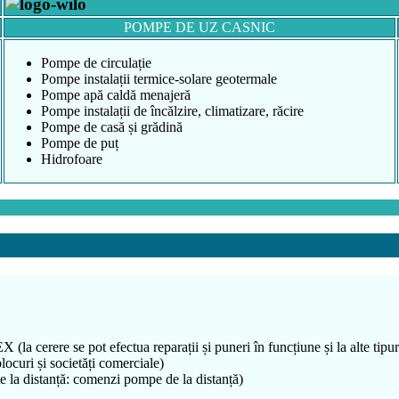
POMPE DE UZ CASNIC
Pompe de circulație
Pompe instalații termice-solare geotermale
Pompe apă caldă menajeră
Pompe instalații de încălzire, climatizare, răcire
Pompe de casă și grădină
Pompe de puț
Hidrofoare
(la cerere se pot efectua reparații și puneri în funcțiune și la alte tip
locuri și societăți comerciale)
te la distanță: comenzi pompe de la distanță)