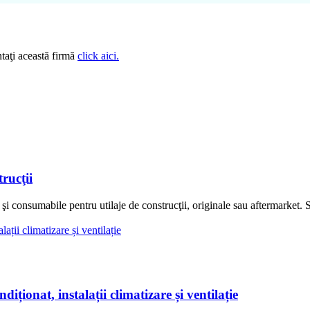
taţi această firmă
click aici.
rucţii
nsumabile pentru utilaje de construcţii, originale sau aftermarket. So
onat, instalații climatizare și ventilație