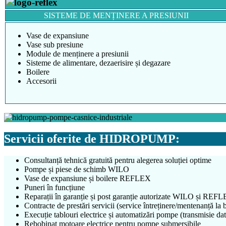
SISTEME DE MENȚINERE A PRESIUNII
Vase de expansiune
Vase sub presiune
Module de menținere a presiunii
Sisteme de alimentare, dezaerisire și degazare
Boilere
Accesorii
Servicii oferite de HIDROPUMP:
Consultanță tehnică gratuită pentru alegerea soluției optime
Pompe și piese de schimb WILO
Vase de expansiune și boilere REFLEX
Puneri în funcțiune
Reparații în garanție și post garanție autorizate WILO și REFLEX 
Contracte de prestări servicii (service întreținere/mentenanță la b
Execuție tablouri electrice și automatizări pompe (transmisie da
Rebobinat motoare electrice pentru pompe submersibile