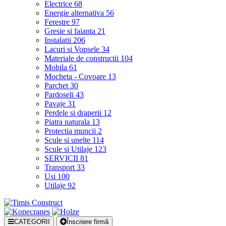
Electrice
68
Energie alternativa
56
Ferestre
97
Gresie si faianta
21
Instalatii
206
Lacuri si Vopsele
34
Materiale de constructii
104
Mobila
61
Mocheta - Covoare
13
Parchet
30
Pardoseli
43
Pavaje
31
Perdele si draperii
12
Piatra naturala
13
Protectia muncii
2
Scule si unelte
114
Scule si Utilaje
123
SERVICII
81
Transport
33
Usi
100
Utilaje
92
CATEGORII
Înscriere firmă