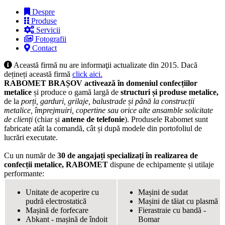
Despre
Produse
Servicii
Fotografii
Contact
Această firmă nu are informaţii actualizate din 2015. Dacă
dețineți această firmă
click aici.
RABOMET BRAȘOV activează în domeniul
confecțiilor
metalice
și produce o gamă largă de
structuri și produse metalice,
de la
porți, garduri, grilaje, balustrade și până la construcții
metalice, împrejmuiri, copertine sau orice alte ansamble solicitate
de clienți
(chiar și
antene de telefonie
). Produsele Rabomet sunt
fabricate atât la comandă, cât și după modele din portofoliul de
lucrări executate.
Cu un număr de
30 de angajați specializați în realizarea de
confecții metalice, RABOMET
dispune de echipamente și utilaje
performante:
Unitate de acoperire cu
Mașini de sudat
pudră electrostatică
Mașini de tăiat cu plasmă
Mașină de forfecare
Fierastraie cu bandă -
Abkant - mașină de îndoit
Bomar