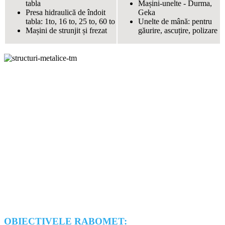
tabla
Mașini-unelte - Durma,
Presa hidraulică de îndoit
Geka
tabla: 1to, 16 to, 25 to, 60 to
Unelte de mână: pentru
Mașini de strunjit și frezat
găurire, ascuțire, polizare
OBIECTIVELE RABOMET: