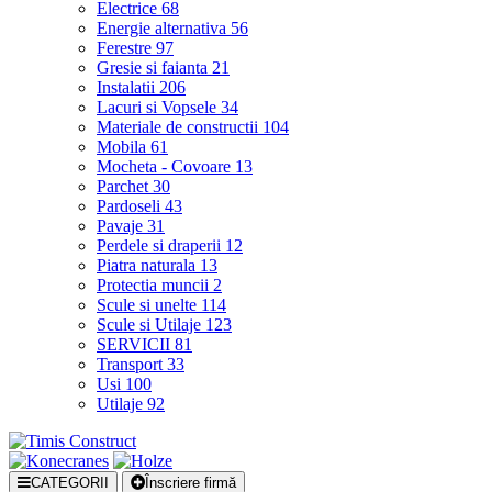
Electrice
68
Energie alternativa
56
Ferestre
97
Gresie si faianta
21
Instalatii
206
Lacuri si Vopsele
34
Materiale de constructii
104
Mobila
61
Mocheta - Covoare
13
Parchet
30
Pardoseli
43
Pavaje
31
Perdele si draperii
12
Piatra naturala
13
Protectia muncii
2
Scule si unelte
114
Scule si Utilaje
123
SERVICII
81
Transport
33
Usi
100
Utilaje
92
CATEGORII
Înscriere firmă