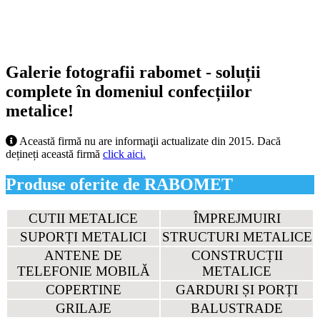
Galerie fotografii rabomet - soluții
complete în domeniul confecțiilor
metalice!
Această firmă nu are informaţii actualizate din 2015. Dacă
dețineți această firmă
click aici.
Produse oferite de RABOMET
CUTII METALICE
ÎMPREJMUIRI
SUPORȚI METALICI
STRUCTURI METALICE
ANTENE DE
CONSTRUCȚII
TELEFONIE MOBILĂ
METALICE
COPERTINE
GARDURI ȘI PORȚI
GRILAJE
BALUSTRADE