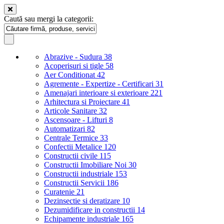
Caută sau mergi la categorii:
Abrazive - Sudura
38
Acoperisuri si tigle
58
Aer Conditionat
42
Agremente - Expertize - Certificari
31
Amenajari interioare si exterioare
221
Arhitectura si Proiectare
41
Articole Sanitare
32
Ascensoare - Lifturi
8
Automatizari
82
Centrale Termice
33
Confectii Metalice
120
Constructii civile
115
Constructii Imobiliare Noi
30
Constructii industriale
153
Constructii Servicii
186
Curatenie
21
Dezinsectie si deratizare
10
Dezumidificare in constructii
14
Echipamente industriale
165