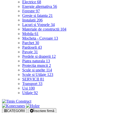
Electrice
68
Energie alternativa
56
Ferestre
97
Gresie si faianta
21
Instalatii
206
Lacuri si Vopsele
34
Materiale de constructii
104
Mobila
61
Mocheta - Covoare
13
Parchet
30
Pardoseli
43
Pavaje
31
Perdele si draperii
12
Piatra naturala
13
Protectia muncii
2
Scule si unelte
114
Scule si Utilaje
123
SERVICII
81
Transport
33
Usi
100
Utilaje
92
CATEGORII
Înscriere firmă