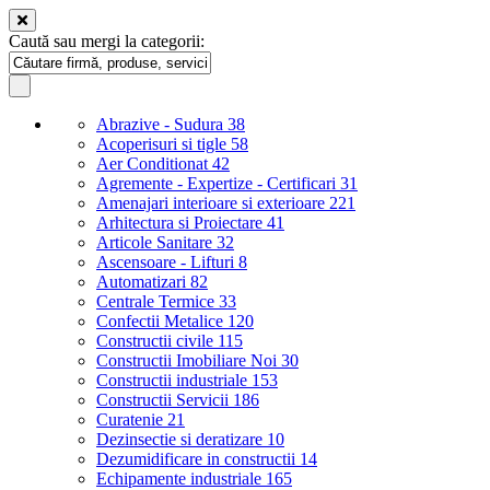
Caută sau mergi la categorii:
Abrazive - Sudura
38
Acoperisuri si tigle
58
Aer Conditionat
42
Agremente - Expertize - Certificari
31
Amenajari interioare si exterioare
221
Arhitectura si Proiectare
41
Articole Sanitare
32
Ascensoare - Lifturi
8
Automatizari
82
Centrale Termice
33
Confectii Metalice
120
Constructii civile
115
Constructii Imobiliare Noi
30
Constructii industriale
153
Constructii Servicii
186
Curatenie
21
Dezinsectie si deratizare
10
Dezumidificare in constructii
14
Echipamente industriale
165