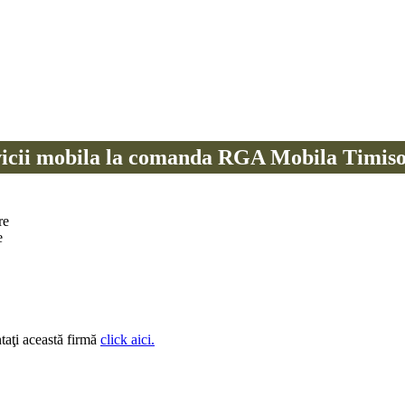
icii mobila la comanda RGA Mobila Timis
re
e
taţi această firmă
click aici.