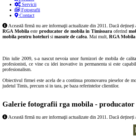
Servicii
Fotografii
Contact
Această firmă nu are informaţii actualizate din 2011. Dacă dețineți
RGA Mobila
este
producator de mobila in Timisoara
oferind
mob
mobila pentru hoteluri
si
masute de cafea
. Mai mult,
RGA Mobila
Din iulie 2009, s-a nascut nevoia unor furnizori de mobila de calita
profesionisti, ce vine cu idei inovative in permanenta si este capabi
profesionalism.
Obiectivul firmei este acela de a continua promovarea pieselor de mob
judetul Timis, precum si in tara, pe baza referintelor clientilor.
Galerie fotografii rga mobila - producator
Această firmă nu are informaţii actualizate din 2011. Dacă dețineți