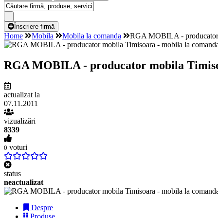
Înscriere firmă
Home
Mobila
Mobila la comanda
RGA MOBILA - producator mo
RGA MOBILA - producator mobila Timisoar
actualizat la
07.11.2011
vizualizări
8339
voturi
0
status
neactualizat
Despre
Produse