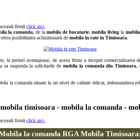
 această firmă
click aici.
ila la comanda
, de la
mobila de bucatarie
,
mobila living
la
mobila
ofera pozibilitatea achizitionarii de
mobila in rate in Timisoara
.
te, la preturi avantajoase, de aceea firma a inceput comercializarea 
la sa raspunda la solicitarile de
mobila la comanda din Timisoara
,
ila la comanda situate la un nivel de calitate ridicat, imbunatatirea re
 mobila timisoara - mobila la comanda - mob
 această firmă
click aici.
Mobila la comanda RGA Mobila Timisoara