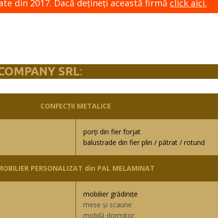
ate din 2017. Dacă dețineți această firmă
click aici.
 COMPANY SRL
:
CONFECȚII METALICE
porți din fier forjat
balustrade din fier plin / pătrat / rotund
MOBILIER PERSONALIZAT din PAL MELAMINAT
mobilier grădinițe
mese și scaune
mobilă dormitor