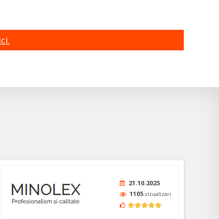
ci.
21.10.2025
1105
vizualizari