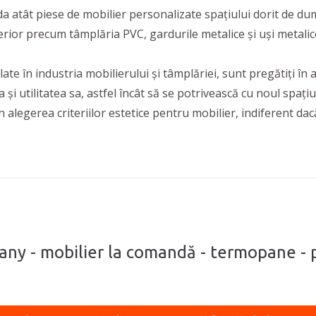
 atât piese de mobilier personalizate spațiului dorit de dum
exterior precum tâmplăria PVC, gardurile metalice și uși metalic
e în industria mobilierului și tâmplăriei, sunt pregătiți în 
i utilitatea sa, astfel încât să se potrivească cu noul spațiu 
în alegerea criteriilor estetice pentru mobilier, indiferent da
any - mobilier la comandă - termopane - po