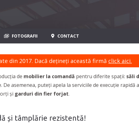
FOTOGRAFII
CONTACT
ate din 2017. Dacă dețineți această firmă
click aici.
roducția de
mobilier la comandă
pentru diferite spații:
săli 
ice. De asemenea, puteți apela la serviciile de execuție rapidă a
orți și
garduri din fier forjat
.
ă și tâmplărie rezistentă!