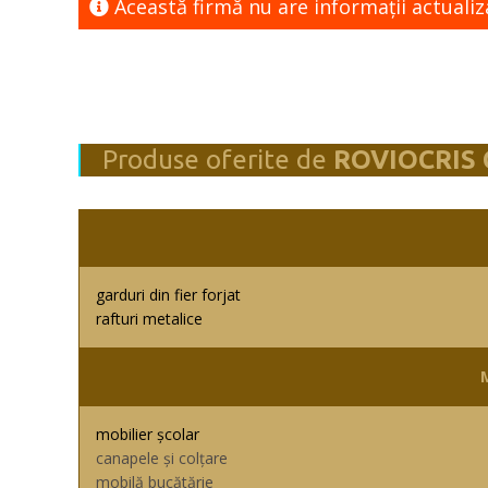
Această firmă nu are informaţii actualiz
Produse oferite de
ROVIOCRIS
garduri din fier forjat
rafturi metalice
mobilier școlar
canapele și colțare
mobilă bucătărie