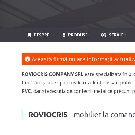
DESPRE
PRODUSE
SERVICII
Această firmă nu are informaţii actualiz
ROVIOCRIS COMPANY SRL
este specializată în p
bucătării și alte spații civile rezidențiale sau publ
PVC
, dar și execuția de confecții metalice precum p
ROVIOCRIS
- mobilier la comand