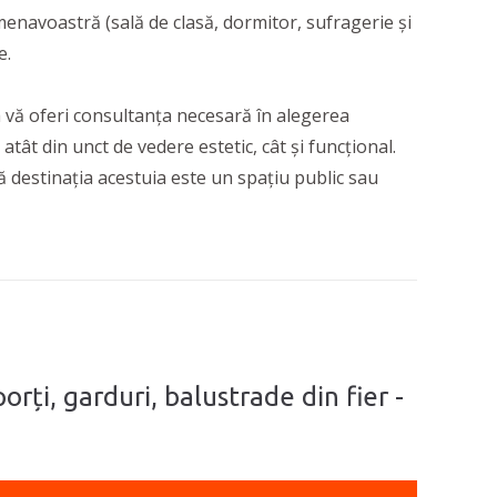
enavoastră (sală de clasă, dormitor, sufragerie și
e.
a vă oferi consultanța necesară în alegerea
atât din unct de vedere estetic, cât și funcțional.
că destinația acestuia este un spațiu public sau
rți, garduri, balustrade din fier -