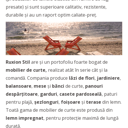
presate) și sunt superioare calitativ, rezistente,
durabile și au un raport optim caliate-preț.
Ruxion Stil
are și un portofoliu foarte bogat de
mobilier de curte,
realizat atât în serie cât și la
comandă. Compania produce
lăzi de flori
,
jardiniere
,
balansoare
,
mese
și
bănci
de curte,
panouri
despărțitoare
,
garduri
,
casete pardoseală
, paturi
pentru plajă,
șezlonguri
,
foișoare
și
terase
din lemn.
Toată gama de mobilier de curte este produsă din
lemn impregnat
, pentru protecție maximă de lungă
durată.