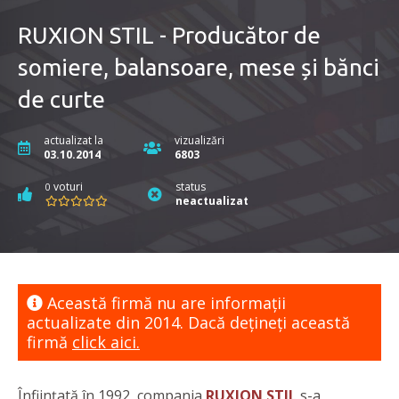
RUXION STIL - Producător de
somiere, balansoare, mese și bănci
de curte
actualizat la
vizualizări
03.10.2014
6803
voturi
status
0
neactualizat
Această firmă nu are informaţii
actualizate din 2014. Dacă dețineți această
firmă
click aici.
Înființată în 1992, compania
RUXION STIL
s-a