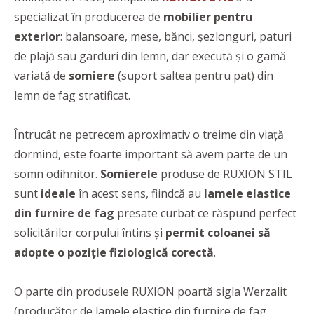
specializat în producerea de
mobilier pentru
exterior
: balansoare, mese, bănci, șezlonguri, paturi
de plajă sau garduri din lemn, dar execută și o gamă
variată de
somiere
(suport saltea pentru pat) din
lemn de fag stratificat.
Întrucât ne petrecem aproximativ o treime din viață
dormind, este foarte important să avem parte de un
somn odihnitor.
Somierele
produse de RUXION STIL
sunt
ideale
în acest sens, fiindcă au
lamele elastice
din furnire de fag
presate curbat ce răspund perfect
solicitărilor corpului întins și
permit coloanei să
adopte o poziție fiziologică corectă
.
O parte din produsele RUXION poartă sigla Werzalit
(producător de lamele elastice din furnire de fag