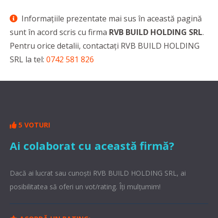
Informaţiile prezentate mai sus în această pagină
sunt în acord scris cu firma
RVB BUILD HOLDING SRL
.
Pentru orice detalii, contactaţi RVB BUILD HOLDING
SRL la tel:
0742 581 826
5 VOTURI
Ai colaborat cu această firmă?
Dacă ai lucrat sau cunoşti RVB BUILD HOLDING SRL, ai
posibilitatea să oferi un vot/rating. Îți mulțumim!