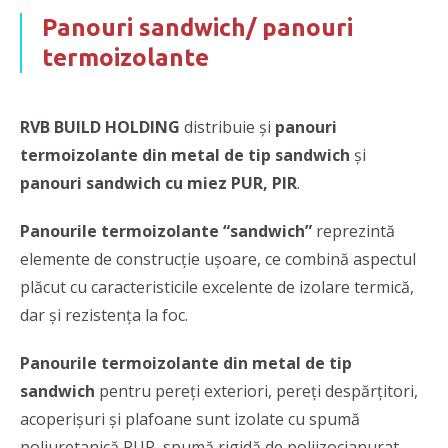
Panouri sandwich/ panouri
termoizolante
RVB BUILD HOLDING
distribuie şi
panouri
termoizolante din metal de tip sandwich
și
panouri sandwich cu miez PUR, PIR
.
Panourile termoizolante “sandwich”
reprezintă
elemente de construcție ușoare, ce combină aspectul
plăcut cu caracteristicile excelente de izolare termică,
dar şi rezistența la foc.
Panourile termoizolante din metal de tip
sandwich
pentru pereți exteriori, pereți despărțitori,
acoperișuri și plafoane sunt izolate cu spumă
poliuretanică PUR, spumă rigidă de poliizocianurat