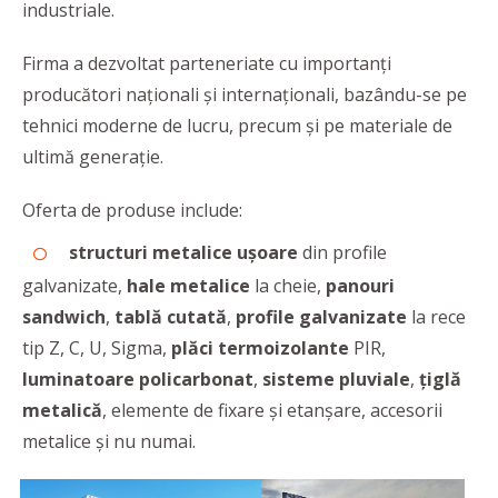
industriale.
Firma a dezvoltat parteneriate cu importanți
producători naționali și internaționali, bazându-se pe
tehnici moderne de lucru, precum și pe materiale de
ultimă generație.
Oferta de produse include:
structuri metalice uşoare
din profile
galvanizate,
hale metalice
la cheie,
panouri
sandwich
,
tablă cutată
,
profile galvanizate
la rece
tip Z, C, U, Sigma,
plăci termoizolante
PIR,
luminatoare policarbonat
,
sisteme pluviale
,
țiglă
metalică
, elemente de fixare și etanşare, accesorii
metalice şi nu numai.