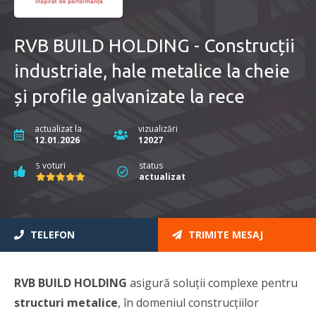
RVB BUILD HOLDING - Construcții
industriale, hale metalice la cheie
și profile galvanizate la rece
actualizat la
vizualizări
12.01.2026
12027
voturi
status
5
actualizat
TELEFON
TRIMITE MESAJ
RVB BUILD HOLDING
asigură soluții complexe pentru
structuri metalice
, în domeniul construcțiilor