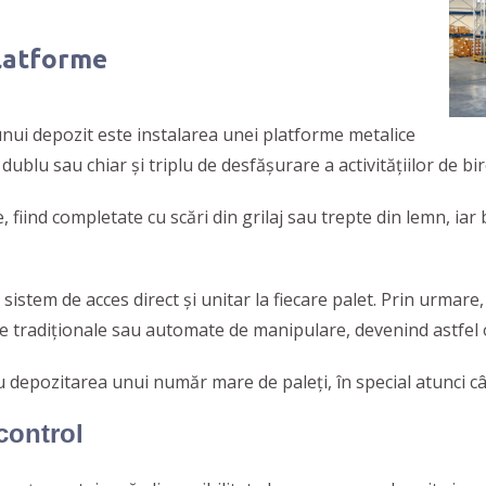
platforme
 unui depozit este instalarea unei platforme metalice
ublu sau chiar şi triplu de desfăşurare a activităţiilor de bi
 fiind completate cu scări din grilaj sau trepte din lemn, iar
sistem de acces direct și unitar la fiecare palet. Prin urmare
e tradiționale sau automate de manipulare, devenind astfel o 
u depozitarea unui număr mare de paleți, în special atunci c
 control