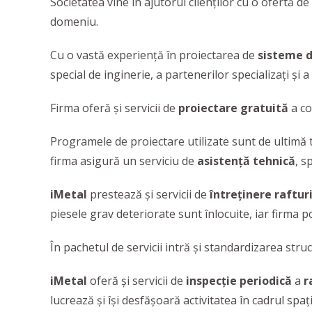
Societatea
vine în ajutorul clienților cu o ofertă 
domeniu.
Cu o vastă experiență în proiectarea de
sisteme d
special de inginerie, a partenerilor specializați și 
Firma oferă şi servicii de
proiectare gratuită
a co
Programele de proiectare utilizate sunt de ultimă te
firma asigură un serviciu de
asistență tehnică
, s
iMetal
prestează și servicii de
întreținere raftur
piesele grav deteriorate sunt înlocuite, iar firma 
În pachetul de servicii intră și standardizarea str
iMetal
oferă şi servicii de
inspecţie periodică
a
r
lucrează și își desfășoară activitatea în cadrul spa