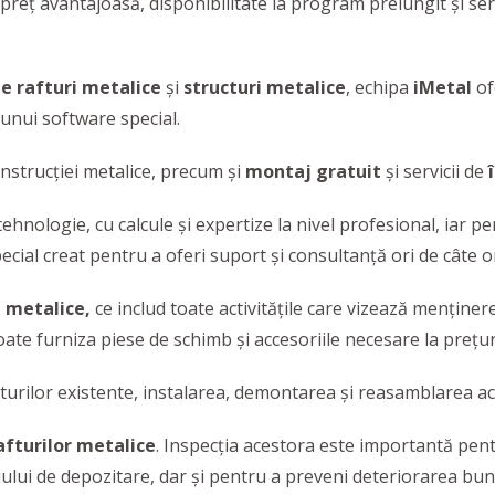
de preț avantajoasă, disponibilitate la program prelungit și s
e rafturi metalice
și
structuri metalice
, echipa
iMetal
of
a unui software special.
nstrucției metalice, precum și
montaj gratuit
și servicii de
î
hnologie, cu calcule și expertize la nivel profesional, iar pe
pecial creat pentru a oferi suport și consultanță ori de câte ori 
i metalice,
ce includ toate activitățile care vizează menținere
poate furniza piese de schimb și accesoriile necesare la prețu
ucturilor existente, instalarea, demontarea și reasamblarea ac
afturilor metalice
. Inspecția acestora este importantă pentr
țiului de depozitare, dar şi pentru a preveni deteriorarea bun