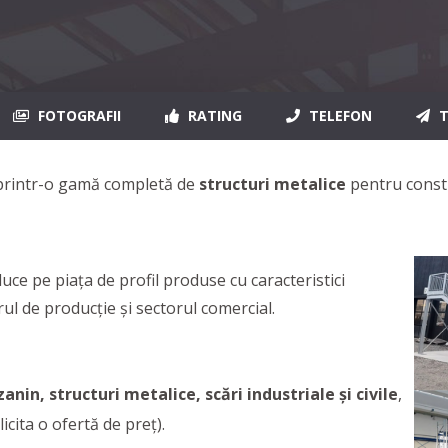
FOTOGRAFII
RATING
TELEFON
T
 printr-o gamă completă de
structuri metalice
pentru constru
uce pe piața de profil produse cu caracteristici
ul de producție și sectorul comercial.
in, structuri metalice, scări industriale și civile
,
icita o ofertă de preț).