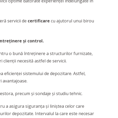
ervicii optime datorate experienței îndelungate în
eră servicii de
certificare
cu ajutorul unui birou
ntreținere și control.
ntru o bună întreținere a structurilor furnizate,
clienții necesită astfel de servicii.
a eficienței sistemului de depozitare. Astfel,
ri avantajoase.
estora, precum și sondaje și studiu tehnic.
u a asigura siguranța și liniștea celor care
urilor depozitate. Intervalul la care este necesar