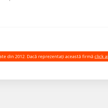
zate din 2012. Dacă reprezentaţi această firmă
click ai