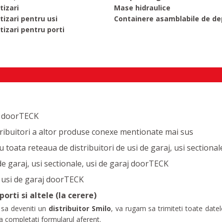
izari
Mase hidraulice
izari pentru usi
Containere asamblabile de de
izari pentru porti
aj doorTECK
tribuitori a altor produse conexe mentionate mai sus
toata reteaua de distribuitori de usi de garaj, usi sectiona
e garaj, usi sectionale, usi de garaj doorTECK
, usi de garaj doorTECK
orti si altele (la cerere)
 sa deveniti un
distribuitor Smilo
, va rugam sa trimiteti toate dat
a completati formularul aferent.