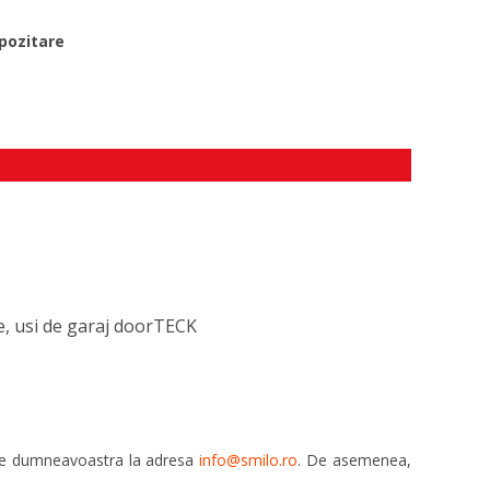
pozitare
le, usi de garaj doorTECK
ele dumneavoastra la adresa
info@smilo.ro
. De asemenea,