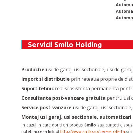
Automat
Automat
Automat
Servicii Smilo Holding
Productie
usi de garaj, usi sectionale, usi de gar
Import si distributie
prin reteaua proprie de dis
Suport tehnic
real si asistenta permanenta pentru 
Consultanta post-vanzare gratuita
pentru usi d
Service post-vanzare
usi de garaj, usi sectionale
Montaj usi garaj, usi sectionale, automatizari p
In cazul in care doriti un produs
Smilo
sau sunteti dispus
puteti accesa link-ul
http://www.smilo.ro/cerere-oferta
si s