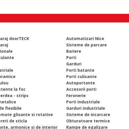
garaj doorTECK
Automatizari Nice
araj
Sisteme de parcare
ionale
Bariere
culante
Porti
Garduri
striale
Porti batante
oramice
Porti culisante
rulou
Autoportante
stente la foc
Accesorii porti
perdea - strips
Feronerie
metalice
Porti industriale
de flexibile
Garduri industriale
omate glisante si rotative
Sisteme de incarcare
ereti de sticla
Obturatoare termice
ante, armonice si de interior
Rampe de egalizare