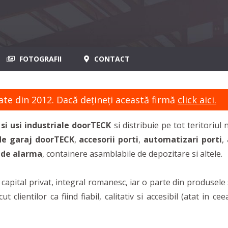
FOTOGRAFII
CONTACT
ate din 2012. Dacă dețineți această firmă
click aici.
si usi industriale doorTECK
si distribuie pe tot teritoriu
de garaj doorTECK
,
accesorii porti
,
automatizari porti
,
 de alarma
, containere asamblabile de depozitare si altele.
de capital privat, integral romanesc, iar o parte din produs
clientilor ca fiind fiabil, calitativ si accesibil (atat in ce