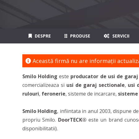
DESPRE
PRODUSE
SERVICII
Această firmă nu are informaţii actualiz
Smilo Holding
este
producator de usi de garaj 
comercializeaza si
usi de garaj sectionale
,
usi 
rulouri
,
feronerie
, sisteme de incarcare,
sisteme
Smilo Holding
, infiintata in anul 2003, dispune 
propriu Smilo.
DoorTECK®
este un brand cunoscut 
disponibilitatii).