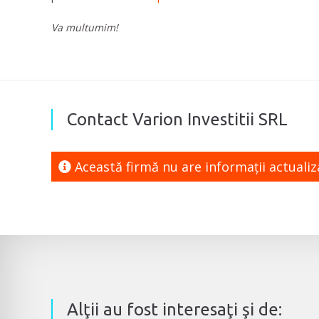
Va multumim!
Contact Varion Investitii SRL
Această firmă nu are informaţii actuali
Alţii au fost interesaţi şi de: