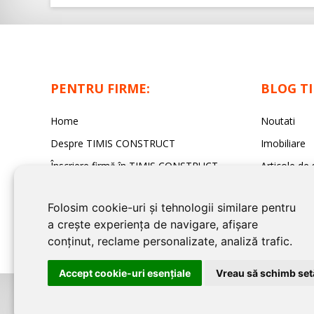
PENTRU FIRME:
BLOG T
Home
Noutati
Despre TIMIS CONSTRUCT
Imobiliare
Înscriere firmă în TIMIS CONSTRUCT
Articole de 
Contact redacția TIMIS CONSTRUCT
Sfaturi Utile
Folosim cookie-uri și tehnologii similare pentru
a crește experiența de navigare, afișare
conținut, reclame personalizate, analiză trafic.
Accept cookie-uri esenţiale
Vreau să schimb setă
©2026
TIMIS CONSTRUCT
este un serviciu de promovare online pentru 