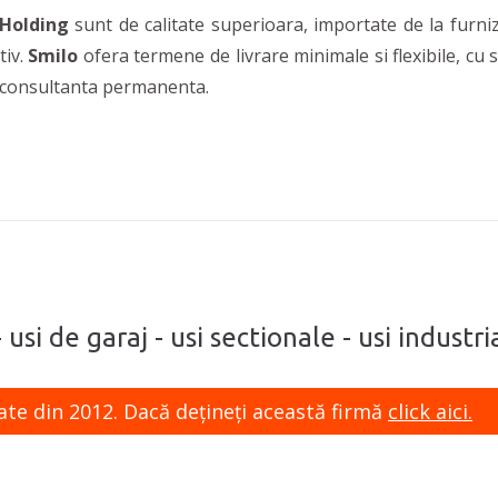
 Holding
sunt de calitate superioara, importate de la furn
tiv.
Smilo
ofera termene de livrare minimale si flexibile, cu s
si consultanta permanenta.
 usi de garaj - usi sectionale - usi industr
ate din 2012. Dacă dețineți această firmă
click aici.