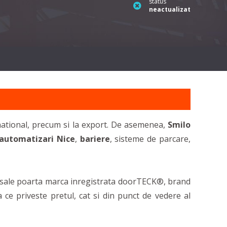
status
neactualizat
l national, precum si la export. De asemenea,
Smilo
automatizari Nice
,
bariere
, sisteme de parcare,
ele sale poarta marca inregistrata doorTECK®, brand
ea ce priveste pretul, cat si din punct de vedere al