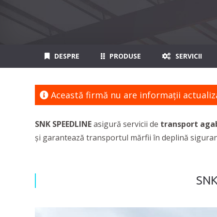
DESPRE
PRODUSE
SERVICII
Această firmă nu are informaţii actualiz
SNK SPEEDLINE
asigură servicii de
transport agaba
și garantează transportul mărfii în deplină siguranț
SNK