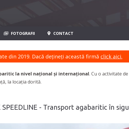
FOTOGRAFII
CONTACT
ate din 2019. Dacă dețineți această firmă
click aici.
ritic la nivel național și internațional
. Cu o activitate 
ă, la locația dorită.
 SPEEDLINE - Transport agabaritic în sigu