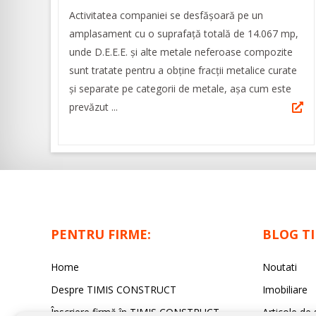
Activitatea companiei se desfășoară pe un
amplasament cu o suprafață totală de 14.067 mp,
unde D.E.E.E. și alte metale neferoase compozite
sunt tratate pentru a obține fracții metalice curate
și separate pe categorii de metale, așa cum este
prevăzut ...
PENTRU FIRME:
BLOG T
Home
Noutati
Despre TIMIS CONSTRUCT
Imobiliare
Înscriere firmă în TIMIS CONSTRUCT
Articole de 