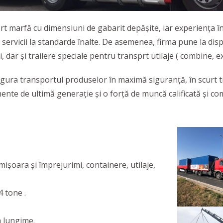
 marfă cu dimensiuni de gabarit depășite, iar experiența în
rvicii la standarde înalte. De asemenea, firma pune la dispo
i, dar și trailere speciale pentru transprt utilaje ( combine,
ura transportul produselor în maximă siguranță, în scurt ti
nte de ultimă generație și o forță de muncă calificată și c
işoara şi împrejurimi, containere, utilaje,
4 tone .
m lungime.