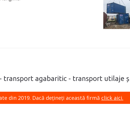
- transport agabaritic - transport utilaje
ate din 2019. Dacă dețineți această firmă
click aici.