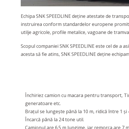
Echipa SNK SPEEDLINE deține atestate de transport
instruirea conform standardelor europene promit se
utilje agricole, profile metalice, vagoane de tramva
Scopul companiei SNK SPEEDLINE este cel de a asig
acesta să fie atins, SNK SPEEDLINE deține echipame
Închiriez camion cu macara pentru transport, Tim
generatoare etc.
Braţul se lungeşte până la 10 m, ridică între 1 şi 
Încarcă până la 24 tone util.
Camionul are 6.5 m lungime, iar remorca are 7 