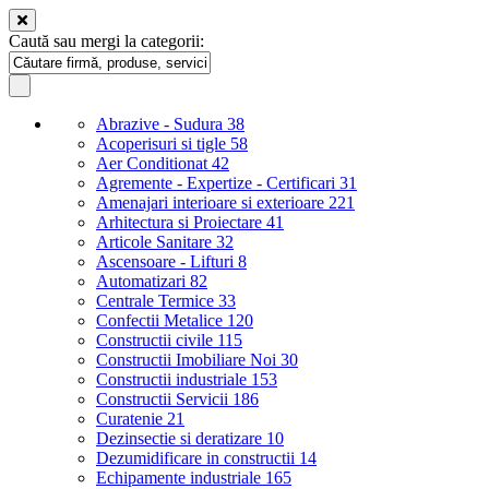
Caută sau mergi la categorii:
Abrazive - Sudura
38
Acoperisuri si tigle
58
Aer Conditionat
42
Agremente - Expertize - Certificari
31
Amenajari interioare si exterioare
221
Arhitectura si Proiectare
41
Articole Sanitare
32
Ascensoare - Lifturi
8
Automatizari
82
Centrale Termice
33
Confectii Metalice
120
Constructii civile
115
Constructii Imobiliare Noi
30
Constructii industriale
153
Constructii Servicii
186
Curatenie
21
Dezinsectie si deratizare
10
Dezumidificare in constructii
14
Echipamente industriale
165