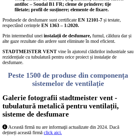
antifoc – Soudal B1 FR; cleme de prindere; tije
filetate; profil de susținere; elemente de fixare.
Produsele de desfumare sunt certificate
EN 12101-7
și testate,
respectând cerințele
EN 1363 – 1:2020.
Prin intermediul unei
instalații de desfumare,
fumul, căldura dar și
alte gaze rezultate din ardere sunt eliminate în mod eficient.
STADTMEISTER VENT
vine în ajutorul clădirilor industriale sau
rezidențiale cu tubulatură pentru orice proiect și instalație de
desfumare.
Peste 1500 de produse din componența
sistemelor de ventilație
Galerie fotografii stadtmeister vent -
tubulatură metalică pentru ventilații,
sisteme de desfumare
Această firmă nu are informaţii actualizate din 2024. Dacă
dețineți această firmă
click aici.