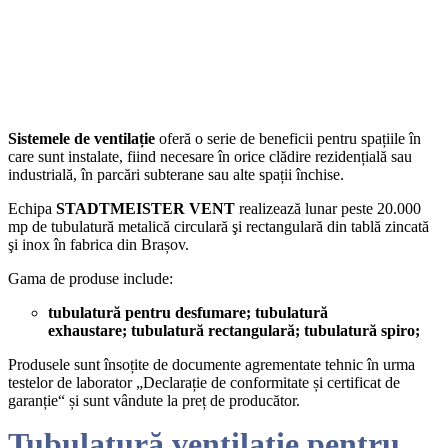
Sistemele de ventilație
oferă o serie de beneficii pentru spațiile în
care sunt instalate, fiind necesare în orice clădire rezidențială sau
industrială, în parcări subterane sau alte spații închise.
Echipa
STADTMEISTER VENT
realizează lunar peste 20.000
mp de tubulatură metalică circulară şi rectangulară din tablă zincată
şi inox în fabrica din Brașov.
Gama de produse include:
tubulatură pentru desfumare;
tubulatură
exhaustare;
tubulatură rectangulară;
tubulatură spiro;
Produsele sunt însoțite de documente agrementate tehnic în urma
testelor de laborator „Declarație de conformitate și certificat de
garanție“ și sunt vândute la preț de producător.
Tubulatură ventilație pentru