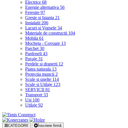
Electrice
68
Energie alternativa
56
Ferestre
97
Gresie si faianta
21
Instalatii
206
Lacuri si Vopsele
34
Materiale de constructii
104
Mobila
61
Mocheta - Covoare
13
Parchet
30
Pardoseli
43
Pavaje
31
Perdele si draperii
12
Piatra naturala
13
Protectia muncii
2
Scule si unelte
114
Scule si Utilaje
123
SERVICII
81
Transport
33
Usi
100
Utilaje
92
CATEGORII
Înscriere firmă