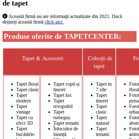
de tapet
Această firmă nu are informaţii actualizate din 2021. Dacă
dețineți această firmă
click aici.
Produse oferite de TAPETCENTER:
Tapet & Accesorii
Colecții de
Fo
tapet
Tapet floral
Tapet copii și
Tapet in
Foto
Tapet clasic
tineret
7 zile
flora
Tapet
Tapet lux
Tapet
Foto
modern
Tapet
tineret
pei
Tapet
revopsibil
Tapet
Foto
vintage
Tapet
clasic
urba
Tapet cu
rumeguș
Tapet
Foto
efect 3D
Tapet tematic
natural
abstr
Tapet
Înlocuitor de
Tapet
Foto
bucătărie-
faianță
tematic
anim