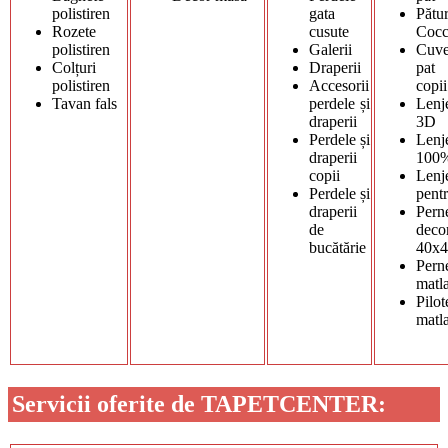
polistiren
gata
Pătur
Rozete
cusute
Cocc
polistiren
Galerii
Cuve
Colțuri
Draperii
pat
polistiren
Accesorii
copii
Tavan fals
perdele și
Lenje
draperii
3D
Perdele și
Lenje
draperii
100
copii
Lenje
Perdele și
pentr
draperii
Pern
de
deco
bucătărie
40x
Pern
matl
Pilot
matl
Servicii oferite de TAPETCENTER: