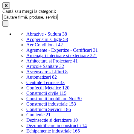
Caută sau mergi la categorii:
Abrazive - Sudura
38
Acoperisuri si tigle
58
Aer Conditionat
42
Agremente - Expertize - Certificari
31
Amenajari interioare si exterioare
221
Arhitectura si Proiectare
41
Articole Sanitare
32
Ascensoare - Lifturi
8
Automatizari
82
Centrale Termice
33
Confectii Metalice
120
Constructii civile
115
Constructii Imobiliare Noi
30
Constructii industriale
153
Constructii Servicii
186
Curatenie
21
Dezinsectie si deratizare
10
Dezumidificare in constructii
14
Echipamente industriale
165