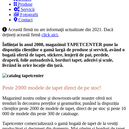
Produse
Servicii
Fotografii
Contact
Această firmă nu are informaţii actualizate din 2021. Dacă
dețineți această firmă
click aici.
Înființat în anul 2008, magazinul TAPETCENTER pune la
dispoziția clienților o gamă largă de produse și servicii, având o
bogată ofertă de
tapet, stickere, lenjerii de pat, perdele,
draperii, folie autoadezivă, borduri tapet, adezivi și scule,
livrând
în orice locație din țară.
Peste 2000 modele de tapet direct de pe stoc!
Magazinul nostru online și showroom-urile noastre oferă noi
trenduri în decorarea pereților și geamurilor, punând la dispoziția
clienților peste 2000 de modele de tapet, direct de pe stoc și peste 10
000 de modele din peste 300 de cataloage.
Tapetcenter comercializează o gamă bogată de tapet de la vestiți
producători și designeri din domeniu. Mai oferim și borduri de tapet,