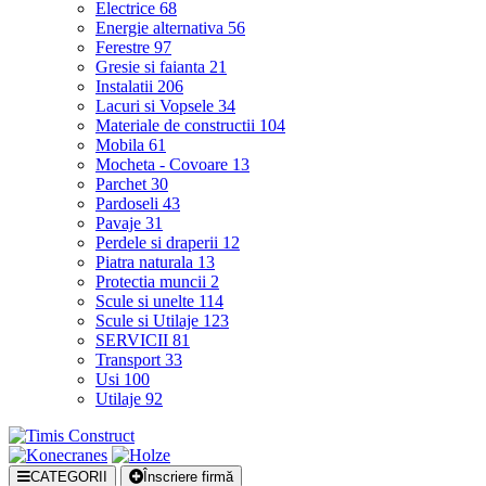
Electrice
68
Energie alternativa
56
Ferestre
97
Gresie si faianta
21
Instalatii
206
Lacuri si Vopsele
34
Materiale de constructii
104
Mobila
61
Mocheta - Covoare
13
Parchet
30
Pardoseli
43
Pavaje
31
Perdele si draperii
12
Piatra naturala
13
Protectia muncii
2
Scule si unelte
114
Scule si Utilaje
123
SERVICII
81
Transport
33
Usi
100
Utilaje
92
CATEGORII
Înscriere firmă