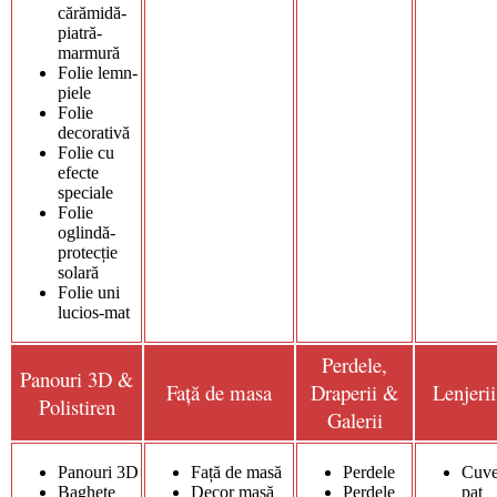
cărămidă-
piatră-
marmură
Folie lemn-
piele
Folie
decorativă
Folie cu
efecte
speciale
Folie
oglindă-
protecție
solară
Folie uni
lucios-mat
Perdele,
Panouri 3D &
Față de masa
Draperii &
Lenjerii
Polistiren
Galerii
Panouri 3D
Față de masă
Perdele
Cuve
Baghete
Decor masă
Perdele
pat