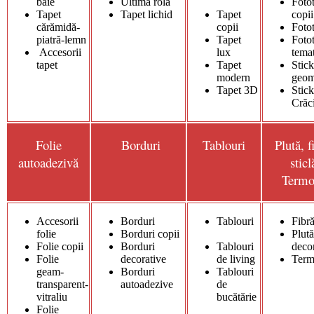
baie
Ultima rolă
Foto
Tapet
Tapet lichid
Tapet
copii
cărămidă-
copii
Foto
piatră-lemn
Tapet
Foto
Accesorii
lux
tema
tapet
Tapet
Stick
modern
geom
Tapet 3D
Stick
Crăc
Folie
Borduri
Tablouri
Plută, f
autoadezivă
stic
Termo
Accesorii
Borduri
Tablouri
Fibră
folie
Borduri copii
Plută
Folie copii
Borduri
Tablouri
deco
Folie
decorative
de living
Term
geam-
Borduri
Tablouri
transparent-
autoadezive
de
vitraliu
bucătărie
Folie