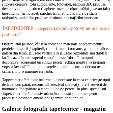
stickere creative, folii autocolante, fototapet, panouri 3D, produse
decorative din polistiren (baghete, rozete, colțuri, stâlpi și tavan fals),
tapet lichid, termotapet, parchet laminat, plută, fibră de sticlă,
tablouri și multe alte produse destinate amenajărilor interioare.
TAPETCENTER - alegerea tapetului potrivit nu mai este o
problemă!
Oferim, atât pe stoc, cât și la comandă materiale necesare pentru
perdele, draperii și tapițerii, rulouri, storuri romane, galerii metalice,
galerii din lemn, jaluzele verticale și jaluzele orizontale sau dublete.
Iar în cazul în care tapetul cumpărat este folosit în scopuri
decorative, acoperind un singur perete, echipa noastră vă prepară
vopsea lavabilă în ton cu nuanțele tapetului pentru a decora restul
camerei într-o armonie elegantă.
Tapetcenter oferă toate informațiile necesare în ceea ce privește tipul
de tapet cumpărat, recomandă adezivul adecvat și oferă servicii de
montare și îndepărtare a tapetului de pe perete. În plus, specialiștii
Tapetcenter oferă inclusiv măsurători, cusut și montare pentru
produsele destinate amenajării geamurilor clienților.
Galerie fotografii tapetcenter - magazin