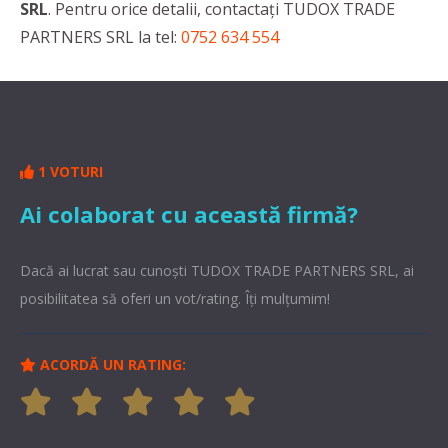
SRL
. Pentru orice detalii, contactaţi TUDOX TRADE
PARTNERS SRL la tel:
0752 634 554
1 VOTURI
Ai colaborat cu această firmă?
Dacă ai lucrat sau cunoşti TUDOX TRADE PARTNERS SRL, ai
posibilitatea să oferi un vot/rating. Îți mulțumim!
ACORDĂ UN RATING: