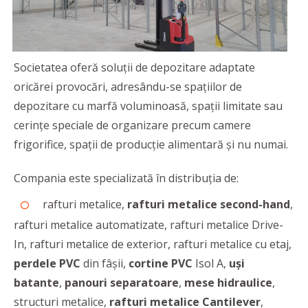
Societatea oferă soluții de depozitare adaptate
oricărei provocări, adresându-se spaţiilor de
depozitare cu marfă voluminoasă, spații limitate sau
cerințe speciale de organizare precum camere
frigorifice, spaţii de producţie alimentară şi nu numai.
Compania este specializată în distribuția de:
rafturi metalice,
rafturi metalice second-hand
,
rafturi metalice automatizate, rafturi metalice Drive-
In, rafturi metalice de exterior, rafturi metalice cu etaj,
perdele PVC
din fâșii,
cortine PVC
Isol A,
uși
batante
,
panouri separatoare
,
mese hidraulice
,
structuri metalice,
rafturi metalice Cantilever
,