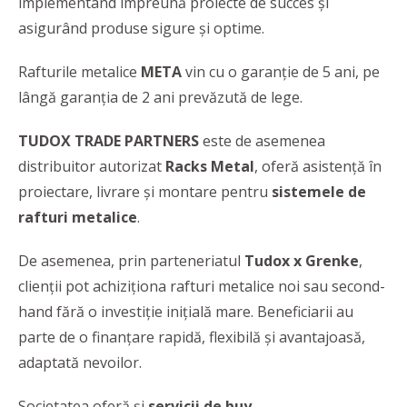
implementând împreună proiecte de succes și
asigurând produse sigure şi optime.
Rafturile metalice
META
vin cu o garanție de 5 ani, pe
lângă garanția de 2 ani prevăzută de lege.
TUDOX TRADE PARTNERS
este de asemenea
distribuitor autorizat
Racks Metal
, oferă asistență în
proiectare, livrare și montare pentru
sistemele de
rafturi metalice
.
De asemenea, prin parteneriatul
Tudox x Grenke
,
clienţii pot achiziționa rafturi metalice noi sau second-
hand fără o investiție inițială mare. Beneficiarii au
parte de o finanțare rapidă, flexibilă și avantajoasă,
adaptată nevoilor.
Societatea oferă și
servicii de buy-