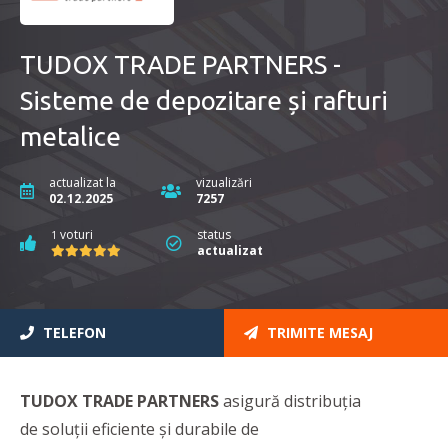
TUDOX TRADE PARTNERS -
Sisteme de depozitare și rafturi
metalice
actualizat la
vizualizări
02.12.2025
7257
voturi
status
1
actualizat
TELEFON
TRIMITE MESAJ
TUDOX TRADE PARTNERS
asigură distribuția
de soluții eficiente și durabile de