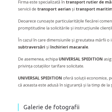
Firma este specializată în
transport rutier de mă
servicii de
transport aerian
și
transport mariti
Deoarece cunoaște particularitățile fiecărei comen
promptitudine la solicitările și instrucțiunile clienți
În cazul în care dimensiunile și greutatea mărfii o
subtraversări
și
închirieri macarale
.
De asemenea, echipa
UNIVERSAL SPEDITION
asi
privința cotațiilor tarifare solicitate.
UNIVERSAL SPEDITION
oferă soluții economice, p
că aceasta este adusă în siguranță și la timp de la ș
Galerie de fotografii