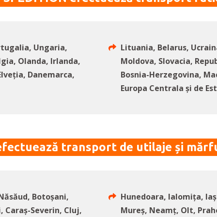
rtugalia, Ungaria,
Lituania, Belarus, Ucrain
gia, Olanda, Irlanda,
Moldova, Slovacia, Republ
lveția, Danemarca,
Bosnia-Herzegovina, Mace
Europa Centrala și de Est
ctuează transport de utilaje și mărfu
-Năsăud, Botoșani,
Hunedoara, Ialomița, Iaș
, Caraș-Severin, Cluj,
Mureș, Neamț, Olt, Praho