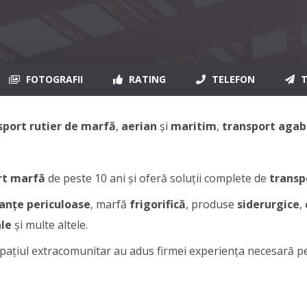
FOTOGRAFII
RATING
TELEFON
T
port rutier de marfă
,
aerian
și
maritim
,
transport agaba
rt marfă
de peste 10 ani și oferă soluții complete de
transp
anțe periculoase
, marfă
frigorifică
, produse
siderurgice
,
ale
şi multe altele.
 spațiul extracomunitar au adus firmei experiența necesară p