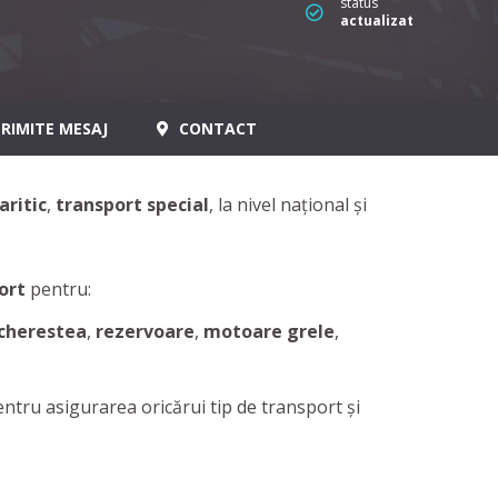
status
actualizat
RIMITE MESAJ
CONTACT
ritic
,
transport special
, la nivel național și
ort
pentru:
cherestea
,
rezervoare
,
motoare grele
,
entru asigurarea oricărui tip de transport și