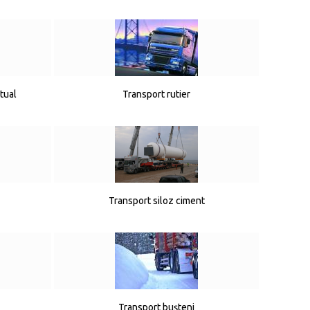
ctual
Transport rutier
Transport siloz ciment
Transport bușteni