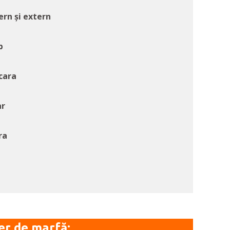
ern și extern
b
cara
ar
ra
r de marfă: