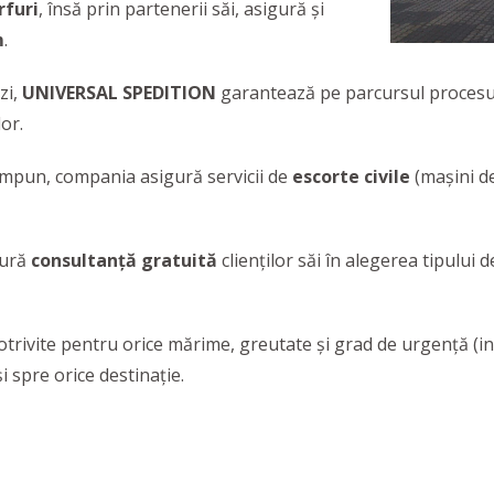
rfuri
, însă prin partenerii săi, asigură și
m
.
zi,
UNIVERSAL SPEDITION
garantează pe parcursul procesului
lor.
 impun, compania asigură servicii de
escorte civile
(mașini de
gură
consultanță gratuită
clienților săi în alegerea tipului 
otrivite pentru orice mărime, greutate și grad de urgență (i
i spre orice destinație.