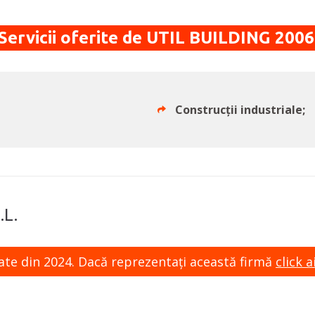
Servicii oferite de UTIL BUILDING 2006
Construcții industriale;
.L.
zate din 2024. Dacă reprezentaţi această firmă
click ai