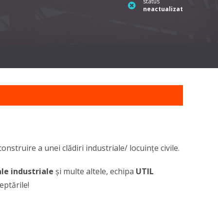
status
neactualizat
struire a unei clădiri industriale/ locuințe civile.
le industriale
și multe altele, echipa
UTIL
eptările!