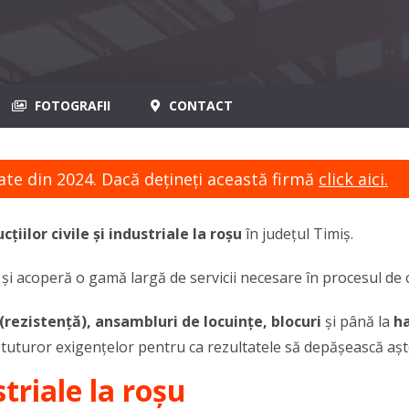
FOTOGRAFII
CONTACT
ate din 2024. Dacă dețineți această firmă
click aici.
cțiilor civile și industriale la roșu
în județul Timiș.
i acoperă o gamă largă de servicii necesare în procesul de con
 (rezistență), ansambluri de locuințe, blocuri
și până la
ha
 tuturor exigențelor pentru ca rezultatele să depășească așt
striale la roșu