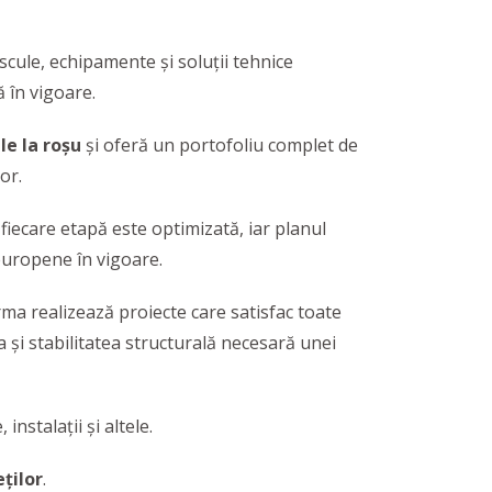
 scule, echipamente și soluții tehnice
 în vigoare.
le la roșu
și oferă un portofoliu complet de
or.
 fiecare etapă este optimizată, iar planul
europene în vigoare.
irma realizează proiecte care satisfac toate
a și stabilitatea structurală necesară unei
instalații și altele.
eților
.