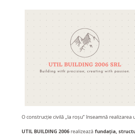
O construcție civilă „la roșu” înseamnă realizarea unu
UTIL BUILDING 2006
realizează
fundația, struct