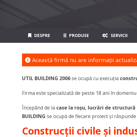
DESPRE
PRODUSE
SERVICII
Această firmă nu are informaţii actualiz
UTIL BUILDING 2006
se ocupă cu execuția
constru
Firma este specializată de peste 18 ani în domeniu ș
Începând de la
case la roșu, lucrări de structură
BUILDING
se ocupă de fiecare proiect și răspunde
Construcții civile și indu