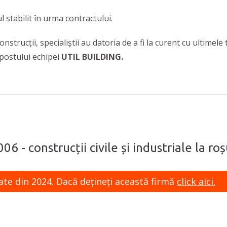
l stabilit în urma contractului.
nstrucții, specialiștii au datoria de a fi la curent cu ultimele 
a postului echipei
UTIL BUILDING.
06 - construcții civile și industriale la ro
ate din 2024. Dacă dețineți această firmă
click aici.