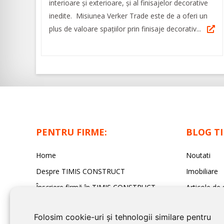
interioare şi exterioare, şi al finisajelor decorative
inedite. Misiunea Verker Trade este de a oferi un
plus de valoare spaţiilor prin finisaje decorativ...
PENTRU FIRME:
BLOG T
Home
Noutati
Despre TIMIS CONSTRUCT
Imobiliare
Înscriere firmă în TIMIS CONSTRUCT
Articole de 
Contact redacția TIMIS CONSTRUCT
Sfaturi Utile
Folosim cookie-uri și tehnologii similare pentru