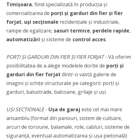
Timișoara
, fiind specializată în producția și
comercializarea de
porți și garduri din fier și fier
forjat
,
uși secționale
rezidențiale și industriale,
rampe de egalizare,
sasuri termice
,
perdele rapide
,
automatizări
și sisteme de
control acces
.
PORȚI ȘI GARDURI DIN FIER ȘI FIER FORJAT
- Vă oferim
posibilitatea de a alege modelele dorite de
porți și
garduri din fier forjat
dintr-o vastă galerie de
imagini și schițe structurate pe categorii: porți și
garduri, balustrade, balcoane, grilaje și uși.
UȘI SECȚIONALE
-
Ușa de garaj
este cel mai mare
ansamblu (format din panouri, sistem de culisare,
arcuri de torsiune, balamale, role, cabluri, sisteme de
siguranță, eventual automatizarea și ușa pietonală)