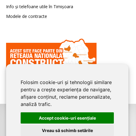
Info și telefoane utile în Timișoara
Modele de contracte
Folosim cookie-uri și tehnologii similare
pentru a crește experiența de navigare,
afișare conținut, reclame personalizate,
analiză trafic.
Accept cookie-uri esenţiale
©2026
TIMIS CONSTRUCT
este un serviciu de promovare online pentru
firme. Proiect digital dezvoltat de
LIVE COMMUNICATIONS SRL
,
Vreau să schimb setările
J12/4191/2006, RO19492087