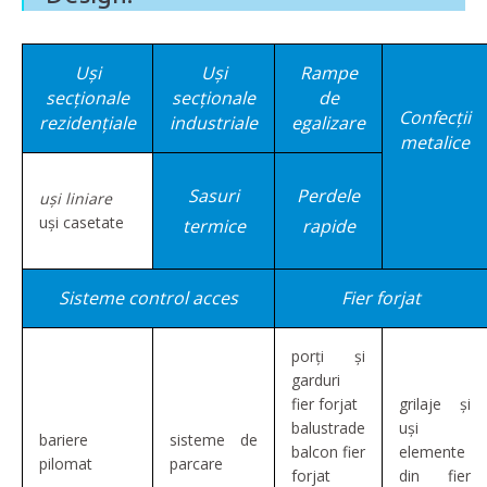
Uși
Uși
Rampe
secționale
secționale
de
Confecții
rezidențiale
industriale
egalizare
metalice
Sasuri
Perdele
uși liniare
uși casetate
termice
rapide
Sisteme control acces
Fier forjat
porți și
garduri
fier forjat
grilaje și
balustrade
uși
bariere
sisteme de
balcon fier
elemente
pilomat
parcare
forjat
din fier