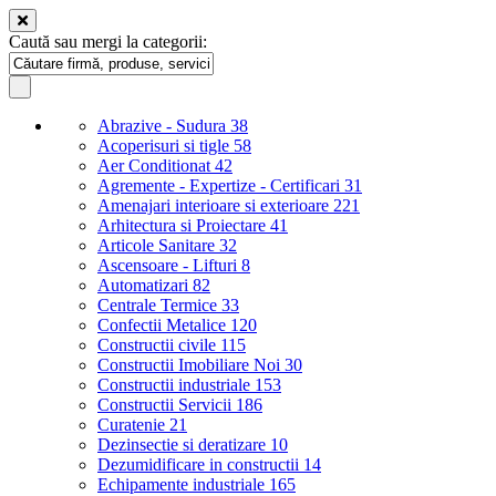
Caută sau mergi la categorii:
Abrazive - Sudura
38
Acoperisuri si tigle
58
Aer Conditionat
42
Agremente - Expertize - Certificari
31
Amenajari interioare si exterioare
221
Arhitectura si Proiectare
41
Articole Sanitare
32
Ascensoare - Lifturi
8
Automatizari
82
Centrale Termice
33
Confectii Metalice
120
Constructii civile
115
Constructii Imobiliare Noi
30
Constructii industriale
153
Constructii Servicii
186
Curatenie
21
Dezinsectie si deratizare
10
Dezumidificare in constructii
14
Echipamente industriale
165