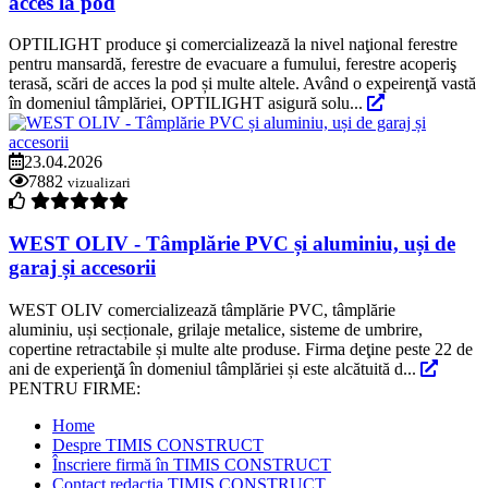
acces la pod
OPTILIGHT produce şi comercializează la nivel naţional ferestre
pentru mansardă, ferestre de evacuare a fumului, ferestre acoperiş
terasă, scări de acces la pod și multe altele. Având o expeirenţă vastă
în domeniul tâmplăriei, OPTILIGHT asigură solu...
23.04.2026
7882
vizualizari
WEST OLIV - Tâmplărie PVC și aluminiu, uși de
garaj și accesorii
WEST OLIV comercializează tâmplărie PVC, tâmplărie
aluminiu, uși secționale, grilaje metalice, sisteme de umbrire,
copertine retractabile și multe alte produse. Firma deţine peste 22 de
ani de experienţă în domeniul tâmplăriei și este alcătuită d...
PENTRU FIRME:
Home
Despre TIMIS CONSTRUCT
Înscriere firmă în TIMIS CONSTRUCT
Contact redacția TIMIS CONSTRUCT