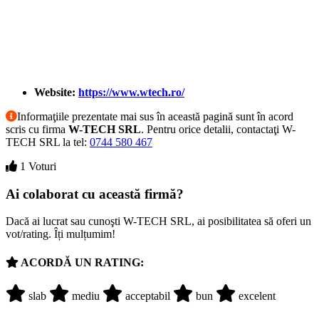
Website:
https://www.wtech.ro/
Informaţiile prezentate mai sus în această pagină sunt în acord
scris cu firma
W-TECH SRL
. Pentru orice detalii, contactaţi W-
TECH SRL la tel:
0744 580 467
1 Voturi
Ai colaborat cu această firmă?
Dacă ai lucrat sau cunoşti W-TECH SRL, ai posibilitatea să oferi un
vot/rating. Îți mulțumim!
ACORDĂ UN RATING:
slab
mediu
acceptabil
bun
excelent