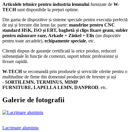
Articolele tehnice pentru industria lemnului
furnizate de
W-
TECH
sunt disponibile la prețuri optime.
Din gama de dispozitive și sisteme speciale pentru execuția perfectă
de uși și ferestre din lemn fac parte:
mandrine pentru CNC
standard HSK, ISO și ERT, baghetă și clips fixare geam, subler
pentru măsurare raze, Arkade + Zinkel + Elix
(un dispozitiv
pentru toate arcadele),
echipamente speciale
, etc.
Clienții dispun de garanție certificată la orice produs, reduceri
substanțiale în funcție de comenzi, suport tehnic profesionist și
livrare rapidă.
W-TECH
se recomandă prin produsele și serviciile oferite pentru o
multitudine de firme din domeniul producției de ferestre și uși
-
SORTILEMN, TERMINUS, MIMP
FURNITURE, LAPELLA LEMN, DANPROD
, etc.
Galerie de fotografii
Lacrimare aluminiu