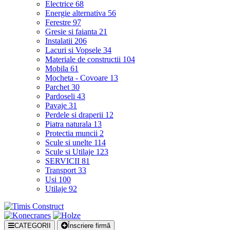
Electrice
68
Energie alternativa
56
Ferestre
97
Gresie si faianta
21
Instalatii
206
Lacuri si Vopsele
34
Materiale de constructii
104
Mobila
61
Mocheta - Covoare
13
Parchet
30
Pardoseli
43
Pavaje
31
Perdele si draperii
12
Piatra naturala
13
Protectia muncii
2
Scule si unelte
114
Scule si Utilaje
123
SERVICII
81
Transport
33
Usi
100
Utilaje
92
CATEGORII
Înscriere firmă