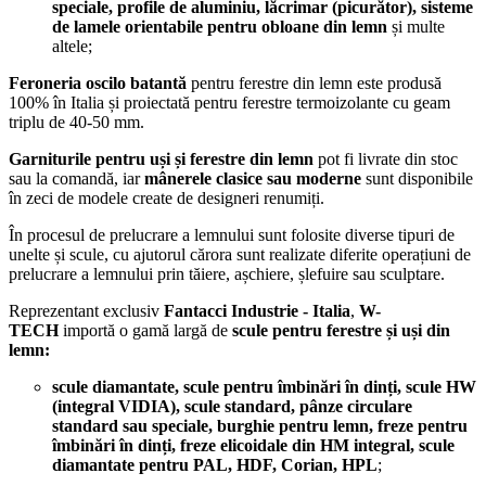
speciale,
profile de aluminiu, lăcrimar
(picurător),
sisteme
de lamele orientabile pentru obloane din lemn
și multe
altele;
Feroneria oscilo batantă
pentru ferestre din lemn este produsă
100% în Italia și proiectată pentru ferestre termoizolante cu geam
triplu de 40-50 mm.
Garniturile pentru uși și ferestre din lemn
pot fi livrate din stoc
sau la comandă, iar
mânerele clasice
sau moderne
sunt disponibile
în zeci de modele create de designeri renumiți.
În procesul de prelucrare a lemnului sunt folosite diverse tipuri de
unelte și scule, cu ajutorul cărora sunt realizate diferite operațiuni de
prelucrare a lemnului prin tăiere, așchiere, șlefuire sau sculptare.
Reprezentant exclusiv
Fantacci Industrie - Italia
,
W-
TECH
importă o gamă largă de
scule pentru ferestre și uși din
lemn:
scule diamantate, scule pentru îmbinări în dinți, scule HW
(integral VIDIA), scule standard, pânze circulare
standard sau speciale, burghie pentru lemn, freze pentru
îmbinări în dinți, freze elicoidale din HM integral, scule
diamantate pentru PAL, HDF, Corian, HPL
;