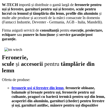
W-TECH
importă și distribuie o gamă largă de
feronerie pentru
uși și ferestre, garnituri pentru uși și ferestre,
scule pentru
lucrul cu lemnul și tâmplăria din lemn,
profile din aluminiu
și
multe alte produse și accesorii de la mărci consacrate în domeniu
(Fantacci Industrie, Deventer - Germania, AGB - Italia, Mandelli).
Firma asigură servicii de
consultanță
pentru
execuție, proiectare,
echipare
sau
punere în funcțiune
și
service garanție/post
garanție.
Feronerie,
scule
și
accesorii
pentru
tâmplărie din
lemn
Oferta de produse:
feronerie uși și ferestre din lemn
,
feronerie obloane,
balamale și broaște pentru uși, feronerie pentru uși
culisante,
praguri
cu barieră termică
pentru uși din lemn,
acoperiri din aluminiu, garnituri
(cheder)
pentru ferestre
și uși, garnituri antifoc, mânere pentru uși dispozitive