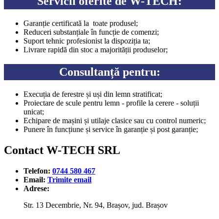
Servicii oferite de W-TECH:
Garanție certificată la toate produsel;
Reduceri substanțiale în funcție de comenzi;
Suport tehnic profesionist la dispoziția ta;
Livrare rapidă din stoc a majorității produselor;
Consultanță pentru:
Execuția de ferestre și uși din lemn stratificat;
Proiectare de scule pentru lemn - profile la cerere - soluții
unicat;
Echipare de mașini și utilaje clasice sau cu control numeric;
Punere în funcțiune și service în garanție și post garanție;
Contact W-TECH SRL
Telefon:
0744 580 467
Email:
Trimite email
Adrese:
Str. 13 Decembrie, Nr. 94, Brașov, jud. Brașov