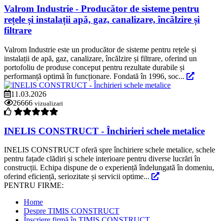
Valrom Industrie - Producător de sisteme pentru
rețele și instalații apă, gaz, canalizare, încălzire și
filtrare
Valrom Industrie este un producător de sisteme pentru rețele și
instalații de apă, gaz, canalizare, încălzire și filtrare, oferind un
portofoliu de produse conceput pentru rezultate durabile și
performanță optimă în funcționare. Fondată în 1996, soc...
11.03.2026
26666
vizualizari
INELIS CONSTRUCT - Închirieri schele metalice
INELIS CONSTRUCT oferă spre închiriere schele metalice, schele
pentru fațade clădiri și schele interioare pentru diverse lucrări în
construcții. Echipa dispune de o experiență îndelungată în domeniu,
oferind eficiență, seriozitate și servicii optime...
PENTRU FIRME:
Home
Despre TIMIS CONSTRUCT
Înscriere firmă în TIMIS CONSTRUCT