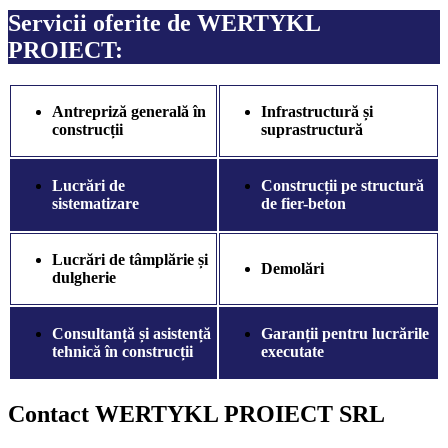
Servicii oferite de
WERTYKL
PROIECT
:
Antrepriză generală în
Infrastructură și
construcții
suprastructură
Lucrări de
Construcții pe structură
sistematizare
de fier-beton
Lucrări de tâmplărie și
Demolări
dulgherie
Consultanță și asistență
Garanții pentru lucrările
tehnică în construcții
executate
Contact WERTYKL PROIECT SRL