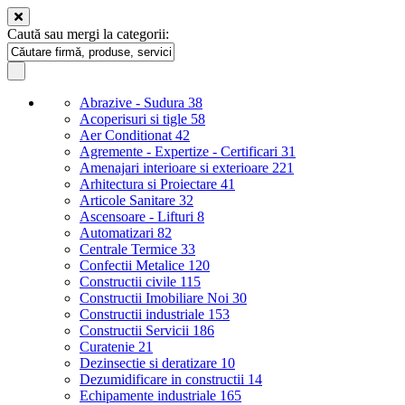
Caută sau mergi la categorii:
Abrazive - Sudura
38
Acoperisuri si tigle
58
Aer Conditionat
42
Agremente - Expertize - Certificari
31
Amenajari interioare si exterioare
221
Arhitectura si Proiectare
41
Articole Sanitare
32
Ascensoare - Lifturi
8
Automatizari
82
Centrale Termice
33
Confectii Metalice
120
Constructii civile
115
Constructii Imobiliare Noi
30
Constructii industriale
153
Constructii Servicii
186
Curatenie
21
Dezinsectie si deratizare
10
Dezumidificare in constructii
14
Echipamente industriale
165