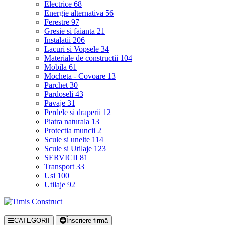
Electrice
68
Energie alternativa
56
Ferestre
97
Gresie si faianta
21
Instalatii
206
Lacuri si Vopsele
34
Materiale de constructii
104
Mobila
61
Mocheta - Covoare
13
Parchet
30
Pardoseli
43
Pavaje
31
Perdele si draperii
12
Piatra naturala
13
Protectia muncii
2
Scule si unelte
114
Scule si Utilaje
123
SERVICII
81
Transport
33
Usi
100
Utilaje
92
CATEGORII
Înscriere firmă