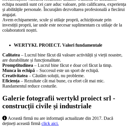
echipa noastră sunt cei care aduc valoare, prin calificarea, experiența
și abilitățile personale. Încurajăm dezvoltarea profesională a fiecărui
angajat.
Avem echipamente, scule și utilaje proprii, achiziționate prin
investiții proprii, iar unde este necesar suplimentam cu utilaje de la
colaboratorii noștri.
WERTYKL PROIECT. Valori fundamentale
Calitatea
– Lucrul bine făcut dă valoare activității și vieții noastre,
are durabilitate și funcționalitate.
Promptitudinea
– Lucrul bine făcut e doar cel făcut la timp.
Munca în echipă
– Succesul este un sport de echipă.
Creativitatea
– Căutăm soluții, nu probleme.
Eficiența
– Rezultate cât mai bune, cu efort cât mai mic.
Randamentul reduce costurile.
Galerie fotografii wertykl proiect srl -
construcții civile și industriale
Această firmă nu are informaţii actualizate din 2017. Dacă
dețineți această firmă
click aici.