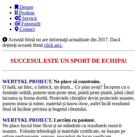
Despre
Produse
Servicii
Fotografii
Contact
Această firmă nu are informaţii actualizate din 2017. Dacă
dețineți această firmă
click aici.
SUCCESUL ESTE UN SPORT DE ECHIPA!
WERTYKL PROIECT.
Ne place să construim.
O hală, un bloc, o fabrică, un drum... Ce plan aveți? Începem cu o
fundație solidă, punem strat peste strat, piatră peste piatră, până când
lucrarea ia forma dorită. Proiectele clienților devin proiectele noastre,
punem inima și minte, material și know-how, astfel încât rezultatul
final să încânte privirea și bugetul clientului.
WERTYKL PROIECT.
Lucrăm cu pasiune.
Ne place lucrul bine făcut și ne mândrim cu rezultatele muncii
noastre. Folosim tehnologii și materiale certificate, ne bazam pe
utilaje performante, urmam proceduri de lucru verificate.