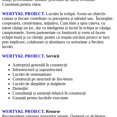
Construim pentru viitor.
WERTYKL PROIECT.
Lucrăm în echipă. Avem un obiectiv
comun și fiecare contribuie cu priceperea și talentul sau. Încurajăm
cooperarea, creativitatea, inițiativa. Cum bine a spus cineva, cu
talent câștigi un joc, dar cu inteligenta și lucrul în echipa se câștiga
campionatele. Avem parteneriate cu furnizorii și vrem să facem
echipă bună și cu clienții, pentru că reușita oricărui proiect se face
prin implicare, colaborare și abordarea cu seriozitate a fiecărei
lucrări.
WERTYKL PROIECT.
Servicii
Antrepriză generală în construcții
Infrastructură și suprastructură
Lucrări de sistematizare
Construcții pe structură de fier-beton
Lucrări de tâmplărie și dulgherie
Demolări
Consultanță și asistență tehnică în construcții
Garanții pentru lucrările executate
WERTYKL PROIECT.
Resurse
Recunoaștem valoarea resurselor umane. Oamenii ce alcătuiesc