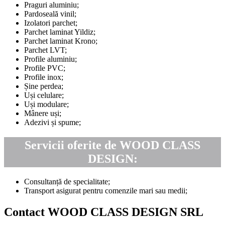
Praguri aluminiu;
Pardoseală vinil;
Izolatori parchet;
Parchet laminat Yildiz;
Parchet laminat Krono;
Parchet LVT;
Profile aluminiu;
Profile PVC;
Profile inox;
Șine perdea;
Uși celulare;
Uși modulare;
Mânere uși;
Adezivi și spume;
Servicii oferite de WOOD CLASS
DESIGN:
Consultanță de specialitate;
Transport asigurat pentru comenzile mari sau medii;
Contact WOOD CLASS DESIGN SRL