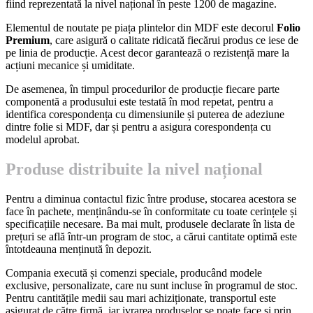
fiind reprezentată la nivel național în peste 1200 de magazine.
Elementul de noutate pe piața plintelor din MDF este decorul
Folio
Premium
, care asigură o calitate ridicată fiecărui produs ce iese de
pe linia de producție. Acest decor garantează o rezistență mare la
acțiuni mecanice și umiditate.
De asemenea, în timpul procedurilor de producție fiecare parte
componentă a produsului este testată în mod repetat, pentru a
identifica corespondența cu dimensiunile și puterea de adeziune
dintre folie si MDF, dar și pentru a asigura corespondența cu
modelul aprobat.
Produse distribuite la nivel național
Pentru a diminua contactul fizic între produse, stocarea acestora se
face în pachete, menținându-se în conformitate cu toate cerințele și
specificațiile necesare. Ba mai mult, produsele declarate în lista de
prețuri se află într-un program de stoc, a cărui cantitate optimă este
întotdeauna menținută în depozit.
Compania execută și comenzi speciale, producând modele
exclusive, personalizate, care nu sunt incluse în programul de stoc.
Pentru cantitățile medii sau mari achiziționate, transportul este
asigurat de către firmă, iar ivrarea produselor se poate face și prin