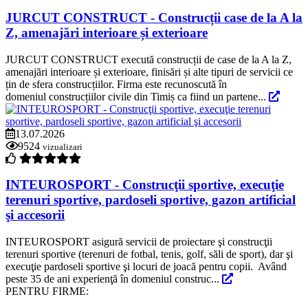
JURCUT CONSTRUCT - Construcții case de la A la
Z, amenajări interioare și exterioare
JURCUT CONSTRUCT execută construcții de case de la A la Z,
amenajări interioare și exterioare, finisări și alte tipuri de servicii ce
țin de sfera construcțiilor. Firma este recunoscută în
domeniul construcțiilor civile din Timiș ca fiind un partene...
13.07.2026
9524
vizualizari
INTEUROSPORT - Construcţii sportive, execuţie
terenuri sportive, pardoseli sportive, gazon artificial
şi accesorii
INTEUROSPORT asigură servicii de proiectare şi construcţii
terenuri sportive (terenuri de fotbal, tenis, golf, săli de sport), dar şi
execuţie pardoseli sportive şi locuri de joacă pentru copii. Având
peste 35 de ani experienţă în domeniul construc...
PENTRU FIRME: