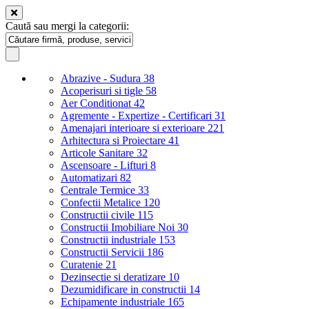
Caută sau mergi la categorii:
Abrazive - Sudura
38
Acoperisuri si tigle
58
Aer Conditionat
42
Agremente - Expertize - Certificari
31
Amenajari interioare si exterioare
221
Arhitectura si Proiectare
41
Articole Sanitare
32
Ascensoare - Lifturi
8
Automatizari
82
Centrale Termice
33
Confectii Metalice
120
Constructii civile
115
Constructii Imobiliare Noi
30
Constructii industriale
153
Constructii Servicii
186
Curatenie
21
Dezinsectie si deratizare
10
Dezumidificare in constructii
14
Echipamente industriale
165