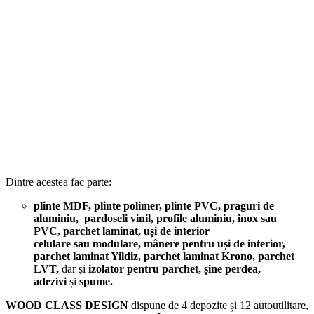
Dintre acestea fac parte:
plinte
MDF
, plinte polimer,
plinte PVC
,
praguri de
aluminiu,
pardoseli vinil, profile aluminiu, inox sau
PVC,
parchet laminat,
uși de interior
celulare
sau
modulare,
mânere pentru uși de interior,
parchet laminat Yildiz, parchet laminat Krono, parchet
LVT,
dar și
izolator pentru parchet, șine perdea,
adezivi
și
spume.
WOOD CLASS DESIGN
dispune de 4 depozite și 12 autoutilitare,