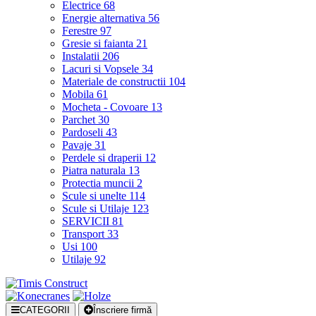
Electrice
68
Energie alternativa
56
Ferestre
97
Gresie si faianta
21
Instalatii
206
Lacuri si Vopsele
34
Materiale de constructii
104
Mobila
61
Mocheta - Covoare
13
Parchet
30
Pardoseli
43
Pavaje
31
Perdele si draperii
12
Piatra naturala
13
Protectia muncii
2
Scule si unelte
114
Scule si Utilaje
123
SERVICII
81
Transport
33
Usi
100
Utilaje
92
CATEGORII
Înscriere firmă