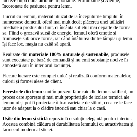
lucreze după două atribute importante: Profunzime și Atenție,
încoronate de pasiunea pentru lemn.
Lucrul cu lemnul, material utilizat de la începuturile timpului în
numeroase domenii, oferă mai mult decât plăcerea unei utilizări
imediate a produsului finit, ci încântă sufletul mai departe de forma
sa. Fiind o grozavă sursă de energie, lemnul oferă emoție și
frumusețe sub orice formă, iar când întâlnirea dintre tâmplar și lemn
își face loc, magia nu ezită să apară.
Realizate din
materiale 100% naturale și sustenabile
, produsele
sunt executate pe bază de comandă și nu emit substanțe nocive în
atmosferă sau în interiorul locuinței.
Fiecare lucrare este complet unică și realizată conform materialelor,
culorii și formei alese de client.
Ferestrele din lemn
sunt în prezent fabricate din lemn stratificat, un
proces care sporește și mai mult proprietățile de izolare termică ale
lemnului și pot fi proiectate într-o varietate de stiluri, ceea ce le face
ușor de adaptat la o clădire istorică sau chiar la o casă.
Ușile din lemn și sticlă
reprezintă o soluție elegantă pentru interior.
Acestea combină căldura și durabilitatea lemnului cu atractivitatea și
farmecul modern al sticlei.