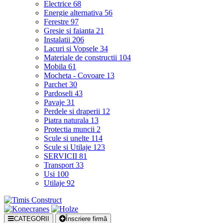
Electrice
68
Energie alternativa
56
Ferestre
97
Gresie si faianta
21
Instalatii
206
Lacuri si Vopsele
34
Materiale de constructii
104
Mobila
61
Mocheta - Covoare
13
Parchet
30
Pardoseli
43
Pavaje
31
Perdele si draperii
12
Piatra naturala
13
Protectia muncii
2
Scule si unelte
114
Scule si Utilaje
123
SERVICII
81
Transport
33
Usi
100
Utilaje
92
CATEGORII
Înscriere firmă