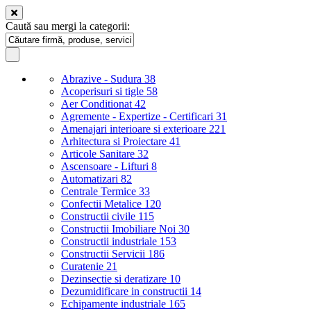
Caută sau mergi la categorii:
Abrazive - Sudura
38
Acoperisuri si tigle
58
Aer Conditionat
42
Agremente - Expertize - Certificari
31
Amenajari interioare si exterioare
221
Arhitectura si Proiectare
41
Articole Sanitare
32
Ascensoare - Lifturi
8
Automatizari
82
Centrale Termice
33
Confectii Metalice
120
Constructii civile
115
Constructii Imobiliare Noi
30
Constructii industriale
153
Constructii Servicii
186
Curatenie
21
Dezinsectie si deratizare
10
Dezumidificare in constructii
14
Echipamente industriale
165