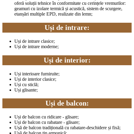
oferă soluții tehnice în conformitate cu cerințele vremurilor:
geamuri cu izolare termică și acustică, sistem de scurgere,
etanșări multiple EPD, realizate din lemn;
Uși de intrare:
Uși de intrare clasice;
Uși de intrare moderne;
Uși de interior:
Uși interioare furniruite;
Uși de interior clasice;
Uși cu sticlă;
Uși glisante;
Uși de balcon:
Uși de balcon cu ridicare - glisare;
Uși de balcon cu rabatare - glisare;
Ușă de balcon tradițională cu rabatare-deschidere și fixă;
Ușă de balcon tip armonică;