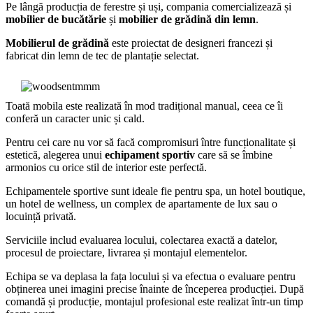
Pe lângă producția de ferestre și uși, compania comercializează și
mobilier de bucătărie
și
mobilier de grădină din lemn
.
Mobilierul de grădină
este proiectat de designeri francezi și
fabricat din lemn de tec de plantație selectat.
Toată mobila este realizată în mod tradițional manual, ceea ce îi
conferă un caracter unic și cald.
Pentru cei care nu vor să facă compromisuri între funcționalitate și
estetică, alegerea unui
echipament sportiv
care să se îmbine
armonios cu orice stil de interior este perfectă.
Echipamentele sportive sunt ideale fie pentru spa, un hotel boutique,
un hotel de wellness, un complex de apartamente de lux sau o
locuință privată.
Serviciile includ evaluarea locului, colectarea exactă a datelor,
procesul de proiectare, livrarea și montajul elementelor.
Echipa se va deplasa la fața locului și va efectua o evaluare pentru
obținerea unei imagini precise înainte de începerea producției. După
comandă și producție, montajul profesional este realizat într-un timp