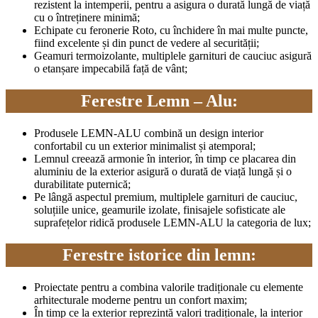
rezistent la intemperii, pentru a asigura o durată lungă de viață
cu o întreținere minimă;
Echipate cu feronerie Roto, cu închidere în mai multe puncte,
fiind excelente și din punct de vedere al securității;
Geamuri termoizolante, multiplele garnituri de cauciuc asigură
o etanșare impecabilă față de vânt;
Ferestre Lemn – Alu:
Produsele LEMN-ALU combină un design interior
confortabil cu un exterior minimalist și atemporal;
Lemnul creează armonie în interior, în timp ce placarea din
aluminiu de la exterior asigură o durată de viață lungă și o
durabilitate puternică;
Pe lângă aspectul premium, multiplele garnituri de cauciuc,
soluțiile unice, geamurile izolate, finisajele sofisticate ale
suprafețelor ridică produsele LEMN-ALU la categoria de lux;
Ferestre istorice din lemn:
Proiectate pentru a combina valorile tradiționale cu elemente
arhitecturale moderne pentru un confort maxim;
În timp ce la exterior reprezintă valori tradiționale, la interior