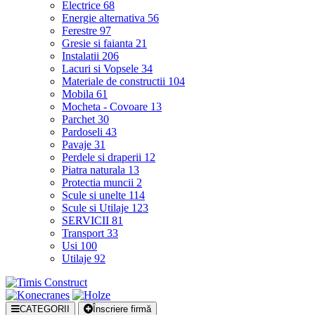
Electrice
68
Energie alternativa
56
Ferestre
97
Gresie si faianta
21
Instalatii
206
Lacuri si Vopsele
34
Materiale de constructii
104
Mobila
61
Mocheta - Covoare
13
Parchet
30
Pardoseli
43
Pavaje
31
Perdele si draperii
12
Piatra naturala
13
Protectia muncii
2
Scule si unelte
114
Scule si Utilaje
123
SERVICII
81
Transport
33
Usi
100
Utilaje
92
CATEGORII
Înscriere firmă