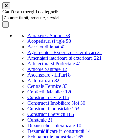
Caută sau mergi la categorii:
Abrazive - Sudura
38
Acoperisuri si tigle
58
Aer Conditionat
42
Agremente - Expertize - Certificari
31
Amenajari interioare si exterioare
221
Arhitectura si Proiectare
41
Articole Sanitare
32
Ascensoare - Lifturi
8
Automatizari
82
Centrale Termice
33
Confectii Metalice
120
Constructii civile
115
Constructii Imobiliare Noi
30
Constructii industriale
153
Constructii Servicii
186
Curatenie
21
Dezinsectie si deratizare
10
Dezumidificare in constructii
14
Echipamente industriale
165