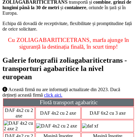
ZOLIAGABARITICETRANS
transportă și
combine
,
grinzi
de
lungimi până la 30 de metri
și
containere
, oriunde în țară și în
Europa.
Echipa dă dovadă de receptivitate, flexibilitate și promptitudine față
de orice solicitare.
Cu ZOLIAGABARITICETRANS, marfa ajunge în
siguranță la destinația finală, în scurt timp!
Galerie fotografii zoliagabariticetrans -
transporturi agabaritice la nivel
european
Această firmă nu are informaţii actualizate din 2023. Dacă
dețineți această firmă
click aici.
Flotă transport agabaritic
DAF 4x2 cu 2
DAF 4x2 cu 2 axe
DAF 6x2 cu 3 axe
axe
DAF 4x2 cu 2
Mașină însoțire
Mașină însoțire