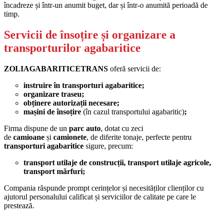
încadreze și într-un anumit buget, dar și într-o anumită perioadă de
timp.
Servicii de însoțire și organizare a
transporturilor agabaritice
ZOLIAGABARITICETRANS
oferă servicii de:
instruire în transporturi agabaritice;
organizare traseu;
obținere autorizații necesare;
mașini de însoțire
(în cazul transportului agabaritic)
;
Firma dispune de un
parc auto
, dotat cu zeci
de
camioane
și
camionete
, de diferite tonaje, perfecte pentru
transporturi agabaritice
sigure, precum:
transport utilaje de construcții, transport utilaje agricole,
transport mărfuri;
Compania răspunde prompt cerințelor și necesităților clienților cu
ajutorul personalului calificat și serviciilor de calitate pe care le
prestează.