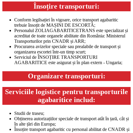
Însoțire transporturi:
Conform legilsației în vigoare, orice transport agabaritic
trebuie însoțit de MAȘINI DE ESCORTĂ;
Personalul ZOLIAGABARITICETRANS este specializat și
acreditat de toate organele abilitate din România: Ministerul
Transporturilor prin CNADR și ARR;
Procurarea avizelor speciale sau prealabile de transport și
organizarea escortei într-un timp scurt;
Serviciul de ÎNSOȚIRE TRANSPORTURI
AGABARITICE este asigurat și în plan extern - Ungaria;
Organizare transporturi:
Serviciile logistice pentru transporturile
agabaritice includ:
Studii de traseu;
Obținerea autorizațiilor speciale de transport atât în țară, cât și
în alte țări din Europa;
Însoțire transport agabaritic cu personal abilitat de CNADR și