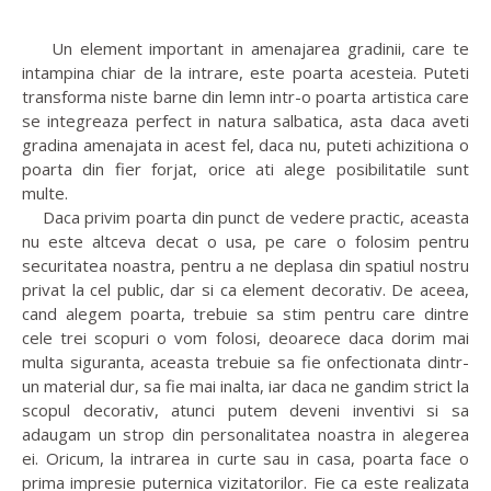
Un element important in amenajarea gradinii, care te
intampina chiar de la intrare, este poarta acesteia. Puteti
transforma niste barne din lemn intr-o poarta artistica care
se integreaza perfect in natura salbatica, asta daca aveti
gradina amenajata in acest fel, daca nu, puteti achizitiona o
poarta din fier forjat, orice ati alege posibilitatile sunt
multe.
Daca privim poarta din punct de vedere practic, aceasta
nu este altceva decat o usa, pe care o folosim pentru
securitatea noastra, pentru a ne deplasa din spatiul nostru
privat la cel public, dar si ca element decorativ. De aceea,
cand alegem poarta, trebuie sa stim pentru care dintre
cele trei scopuri o vom folosi, deoarece daca dorim mai
multa siguranta, aceasta trebuie sa fie onfectionata dintr-
un material dur, sa fie mai inalta, iar daca ne gandim strict la
scopul decorativ, atunci putem deveni inventivi si sa
adaugam un strop din personalitatea noastra in alegerea
ei. Oricum, la intrarea in curte sau in casa, poarta face o
prima impresie puternica vizitatorilor. Fie ca este realizata