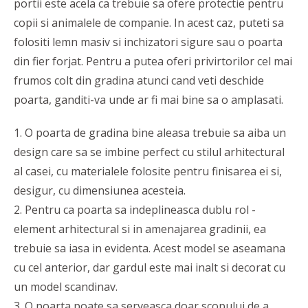
portii este acela ca trebuie sa ofere protectie pentru
copii si animalele de companie. In acest caz, puteti sa
folositi lemn masiv si inchizatori sigure sau o poarta
din fier forjat. Pentru a putea oferi privirtorilor cel mai
frumos colt din gradina atunci cand veti deschide
poarta, ganditi-va unde ar fi mai bine sa o amplasati.
1. O poarta de gradina bine aleasa trebuie sa aiba un
design care sa se imbine perfect cu stilul arhitectural
al casei, cu materialele folosite pentru finisarea ei si,
desigur, cu dimensiunea acesteia.
2. Pentru ca poarta sa indeplineasca dublu rol -
element arhitectural si in amenajarea gradinii, ea
trebuie sa iasa in evidenta. Acest model se aseamana
cu cel anterior, dar gardul este mai inalt si decorat cu
un model scandinav.
3. O poarta poate sa serveasca doar scopului de a