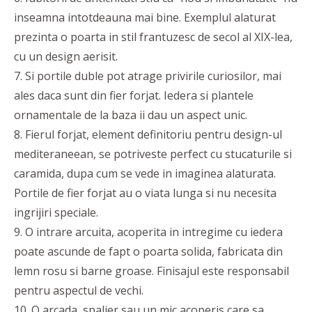
inseamna intotdeauna mai bine. Exemplul alaturat
prezinta o poarta in stil frantuzesc de secol al XIX-lea,
cu un design aerisit.
7. Si portile duble pot atrage privirile curiosilor, mai
ales daca sunt din fier forjat. Iedera si plantele
ornamentale de la baza ii dau un aspect unic.
8. Fierul forjat, element definitoriu pentru design-ul
mediteraneean, se potriveste perfect cu stucaturile si
caramida, dupa cum se vede in imaginea alaturata.
Portile de fier forjat au o viata lunga si nu necesita
ingrijiri speciale.
9. O intrare arcuita, acoperita in intregime cu iedera
poate ascunde de fapt o poarta solida, fabricata din
lemn rosu si barne groase. Finisajul este responsabil
pentru aspectul de vechi.
10. O arcada, spalier sau un mic acoperis care sa