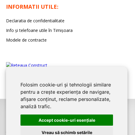
INFORMATII UTILE:
Declaratia de confidentialitate
Info și telefoane utile în Timișoara
Modele de contracte
Folosim cookie-uri și tehnologii similare
pentru a crește experiența de navigare,
afișare conținut, reclame personalizate,
analiză trafic.
©2026
TIMIS CONSTRUCT
este un serviciu de promovare online pentru
Accept cookie-uri esenţiale
firme. Proiect digital dezvoltat de
LIVE COMMUNICATIONS SRL
,
J12/4191/2006, RO19492087
Vreau să schimb setările