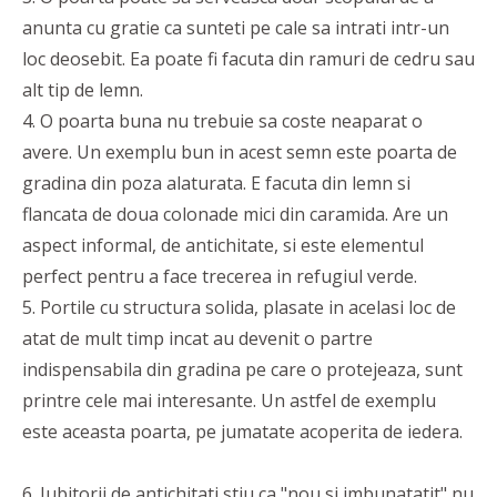
anunta cu gratie ca sunteti pe cale sa intrati intr-un
loc deosebit. Ea poate fi facuta din ramuri de cedru sau
alt tip de lemn.
4. O poarta buna nu trebuie sa coste neaparat o
avere. Un exemplu bun in acest semn este poarta de
gradina din poza alaturata. E facuta din lemn si
flancata de doua colonade mici din caramida. Are un
aspect informal, de antichitate, si este elementul
perfect pentru a face trecerea in refugiul verde.
5. Portile cu structura solida, plasate in acelasi loc de
atat de mult timp incat au devenit o partre
indispensabila din gradina pe care o protejeaza, sunt
printre cele mai interesante. Un astfel de exemplu
este aceasta poarta, pe jumatate acoperita de iedera.
6. Iubitorii de antichitati stiu ca "nou si imbunatatit" nu