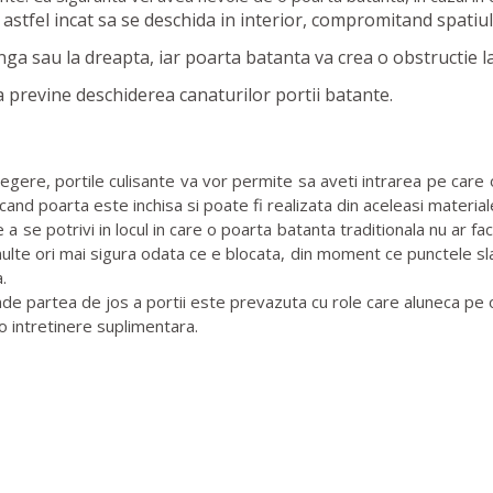
 astfel incat sa se deschida in interior, compromitand spatiul
nga sau la dreapta, iar poarta batanta va crea o obstructie la 
previne deschiderea canaturilor portii batante.
re, portile culisante va vor permite sa aveti intrarea pe care o 
 cand poarta este inchisa si poate fi realizata din aceleasi material
a se potrivi in locul in care o poarta batanta traditionala nu ar 
lte ori mai sigura odata ce e blocata, din moment ce punctele slabe
.
e partea de jos a portii este prevazuta cu role care aluneca pe o 
 o intretinere suplimentara.