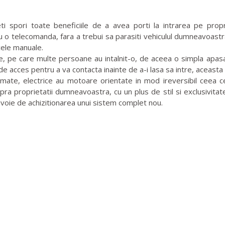
 spori toate beneficiile de a avea porti la intrarea pe propr
u o telecomanda, fara a trebui sa parasiti vehiculul dumneavoast
cele manuale.
e, pe care multe persoane au intalnit-o, de aceea o simpla apa
a de acces pentru a va contacta inainte de a-i lasa sa intre, aceasta 
te, electrice au motoare orientate in mod ireversibil ceea ce fac
upra proprietatii dumneavoastra, cu un plus de stil si exclusivita
evoie de achizitionarea unui sistem complet nou.