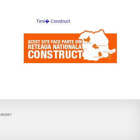
Timi� Construct
9492087