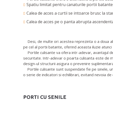
Spatiu limitat pentru canaturile portii batante
Calea de acces a curtii se intoarce brusc la sta
Calea de acces pe o panta abrupta ascendenta 
Desi, de multe ori acestea reprezinta o a doua alege
pe cel al portii batante, oferind aceasta iluzie atunci
Portile culisante va ofera intr-adevar, avantajul de 
securitate. Intr-adevar o poarta culisanta este de mu
design-ul structurii asigura o prevenire suplimentara
Portile culisante sunt suspendate fie pe sinele, und
o serie de indicatori si echilibrari, evitand nevoia de
PORTI CU SENILE