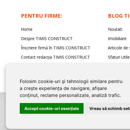
PENTRU FIRME:
BLOG T
Home
Noutati
Despre TIMIS CONSTRUCT
Imobiliare
Înscriere firmă în TIMIS CONSTRUCT
Articole de 
Contact redacția TIMIS CONSTRUCT
Sfaturi Utile
Folosim cookie-uri și tehnologii similare pentru
a crește experiența de navigare, afișare
conținut, reclame personalizate, analiză trafic.
©2026
TIMIS CONSTRUCT
este un serviciu de promovare online pentru 
Accept cookie-uri esenţiale
Vreau să schimb setă