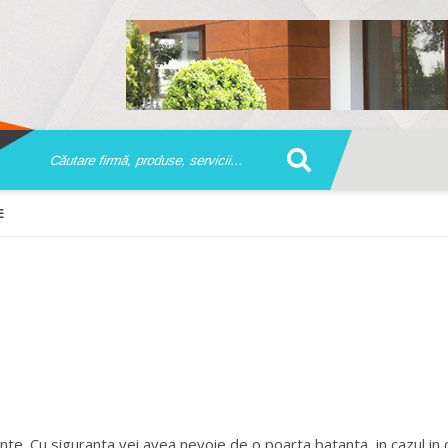
E
nte. Cu siguranta vei avea nevoie de o poarta batanta, in cazul in 