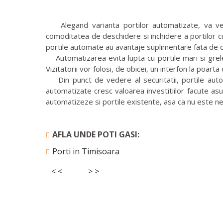
Alegand varianta portilor automatizate, va veti
comoditatea de deschidere si inchidere a portilor c
portile automate au avantaje suplimentare fata de 
Automatizarea evita lupta cu portile mari si grel
Vizitatorii vor folosi, de obicei, un interfon la poart
Din punct de vedere al securitatii, portile automa
automatizate cresc valoarea investitiilor facute as
automatizeze si portile existente, asa ca nu este n
AFLA UNDE POTI GASI:
Porti in Timisoara
< <
> >