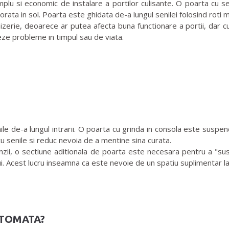
lu si economic de instalare a portilor culisante. O poarta cu se
rata in sol. Poarta este ghidata de-a lungul senilei folosind roti 
izerie, deoarece ar putea afecta buna functionare a portii, dar c
eze probleme in timpul sau de viata.
 de-a lungul intrarii. O poarta cu grinda in consola este suspendat
cu senile si reduc nevoia de a mentine sina curata.
zii, o sectiune aditionala de poarta este necesara pentru a "suspe
lui. Acest lucru inseamna ca este nevoie de un spatiu suplimentar 
UTOMATA?