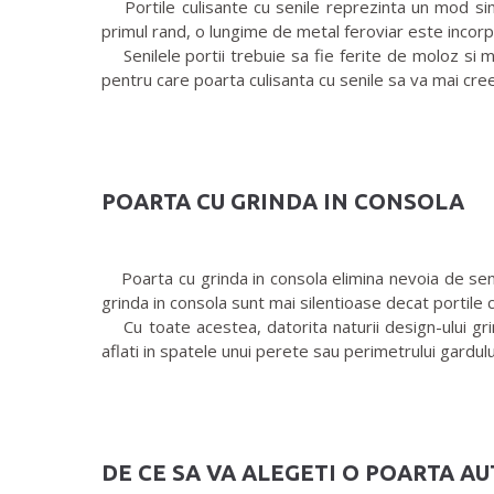
Portile culisante cu senile reprezinta un mod simp
primul rand, o lungime de metal feroviar este incorpo
Senilele portii trebuie sa fie ferite de moloz si m
pentru care poarta culisanta cu senile sa va mai cre
POARTA CU GRINDA IN CONSOLA
Poarta cu grinda in consola elimina nevoia de senile
grinda in consola sunt mai silentioase decat portile 
Cu toate acestea, datorita naturii design-ului grin
aflati in spatele unui perete sau perimetrului gardu
DE CE SA VA ALEGETI O POARTA A