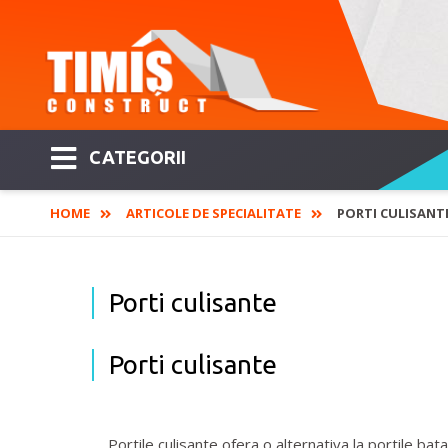
CATEGORII
HOME
ARTICOLE DE SPECIALITATE
PORTI CULISANT
Porti culisante
Porti culisante
Portile culisante ofera o alternativa la portile bata