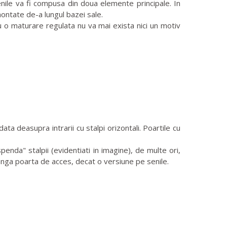
nile va fi compusa din doua elemente principale. In
montate de-a lungul bazei sale.
u o maturare regulata nu va mai exista nici un motiv
a deasupra intrarii cu stalpi orizontali. Poartile cu
nda" stalpii (evidentiati in imagine), de multe ori,
langa poarta de acces, decat o versiune pe senile.