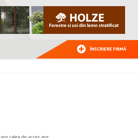
ÎNSCRIERE FIRMĂ
care calea de acces are: