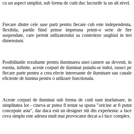
cu un aspect simplist, sub forma de cutii duc lucrurile la un alt nivel.
Fiecare dintre cele sase parti pentru fiecare cub este independenta,
flexibila, partile fiind prinse impreuna printr-o serie de fire
suspendate, care permit utilizatorului sa controleze unghiul in trei
dimensiuni.
Posibilitatile rezultante pentru iluminarea unei camere au devenit, in
esenta, infinite, aceste corpuri de iluminat putadu-se indoi, rasuci pe
fiecare parte pentru a crea efecte interesante de iluminare sau canale
eficiente de lumina pentru o utilizare functionala.
Aceste corpuri de iluminat sub forma de cutii sunt inselatoare, in
simplitatea lor - cineva ar putea fi tentat sa spuna "oricine ar fi putut
concepute asta", dar daca esti un designer stii din experienta: a face
ceva simplu este adesea mult mai provocator decat a-l face complex.