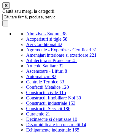
Caută sau mergi la categorii:
Abrazive - Sudura
38
Acoperisuri si tigle
58
Aer Conditionat
42
Agremente - Expertize - Certificari
31
Amenajari interioare si exterioare
221
Arhitectura si Proiectare
41
Articole Sanitare
32
Ascensoare - Lifturi
8
Automatizari
82
Centrale Termice
33
Confectii Metalice
120
Constructii civile
115
Constructii Imobiliare Noi
30
Constructii industriale
153
Constructii Servicii
186
Curatenie
21
Dezinsectie si deratizare
10
Dezumidificare in constructii
14
Echipamente industriale
165