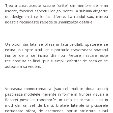
Tjep a creat aceste scaune "unite" din membre de lemn
usoare, folosind aspectul lor gol pentru a sublinia alegerile
de design mici ce le fac diferite. La randul sau, mintea
noastra recunoaste repede si umanizeaza detaliile.
Un picior din fata se pliaza in fata celuilalt, spatarele se
inclina unul spre altul, iar suporturile traverseaza spatarul
inainte de a se inclina din nou. Fiecare miscare este
recunoscuta ca fiind "pur si simplu diferita" de ceea ce ne
asteptam sa vedem.
Vopseaua monocromatica (sau cel mult in doua tonuri)
pastreaza modelele inerente in forme in fruntea vizuala a
fiecarei piese antropomorfe. In timp ce acestea sunt in
mod clar un set de banci, bratele laterale si picioarele
incrucisate ofera, de asemenea, sprijin structural subtil