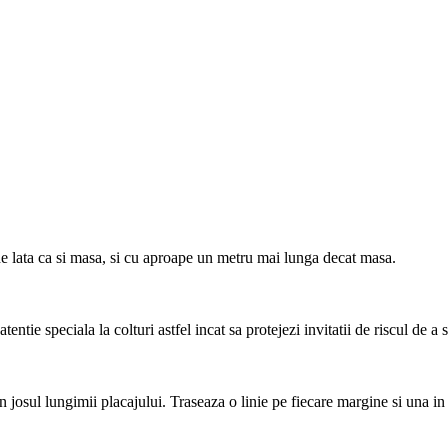
el de lata ca si masa, si cu aproape un metru mai lunga decat masa.
ie speciala la colturi astfel incat sa protejezi invitatii de riscul de a s
in josul lungimii placajului. Traseaza o linie pe fiecare margine si una in