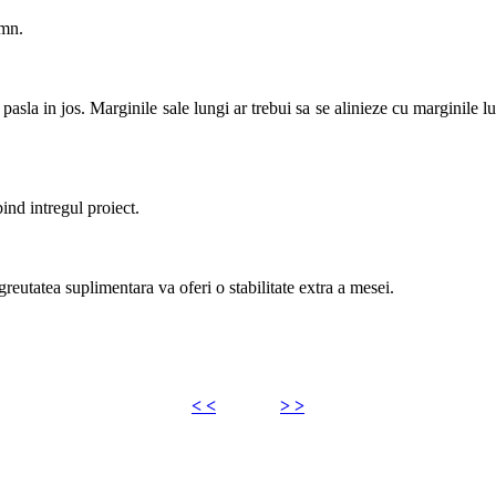
emn.
asla in jos. Marginile sale lungi ar trebui sa se alinieze cu marginile l
ind intregul proiect.
reutatea suplimentara va oferi o stabilitate extra a mesei.
< <
> >