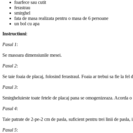
foarfece sau cutit
ferastrau
smirghel
fata de masa realizata pentru o masa de 6 persoane
un bol cu apa
Instructiuni
:
Pasul 1
:
Se masoara dimensiunile mesei.
Pasul 2
:
Se taie foaia de placaj, folosind ferastraul. Foaia ar trebui sa fie la f
Pasul 3
:
Smirgheluieste toate fetele de placaj pana se omogenizeaza. Acorda o atent
Pasul 4
:
Taie patrate de 2-pe-2 cm de pasla, suficient pentru trei linii de pasla, 
Pasul 5
: