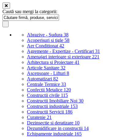
Caută sau mergi la categorii:
Abrazive - Sudura
38
Acoperisuri si tigle
58
Aer Conditionat
42
Agremente - Expertize - Certificari
31
Amenajari interioare si exterioare
221
Arhitectura si Proiectare
41
Articole Sanitare
32
Ascensoare - Lifturi
8
Automatizari
82
Centrale Termice
33
Confectii Metalice
120
Constructii civile
115
Constructii Imobiliare Noi
30
Constructii industriale
153
Constructii Servicii
186
Curatenie
21
Dezinsectie si deratizare
10
Dezumidificare in constructii
14
Echipamente industriale
165