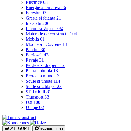
Electrice
68
Energie alternativa
56
Ferestre
97
Gresie si faianta
21
Instalatii
206
Lacuri si Vopsele
34
Materiale de constructii
104
Mobila
61
Mocheta - Covoare
13
Parchet
30
Pardoseli
43
Pavaje
31
Perdele si draperii
12
Piatra naturala
13
Protectia muncii
2
Scule si unelte
114
Scule si Utilaje
123
SERVICII
81
Transport
33
Usi
100
Utilaje
92
CATEGORII
Înscriere firmă