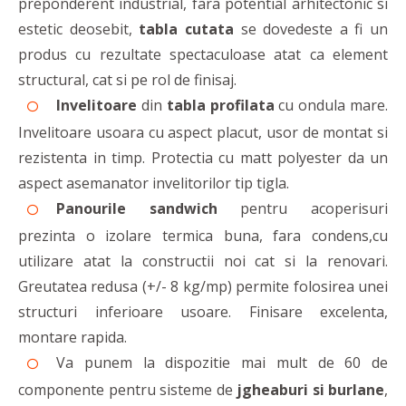
preponderent industrial, fara potential arhitectonic si
estetic deosebit,
tabla cutata
se dovedeste a fi un
produs cu rezultate spectaculoase atat ca element
structural, cat si pe rol de finisaj.
Invelitoare
din
tabla profilata
cu ondula mare.
Invelitoare usoara cu aspect placut, usor de montat si
rezistenta in timp. Protectia cu matt polyester da un
aspect asemanator invelitorilor tip tigla.
Panourile sandwich
pentru acoperisuri
prezinta o izolare termica buna, fara condens,cu
utilizare atat la constructii noi cat si la renovari.
Greutatea redusa (+/- 8 kg/mp) permite folosirea unei
structuri inferioare usoare. Finisare excelenta,
montare rapida.
Va punem la dispozitie mai mult de 60 de
componente pentru sisteme de
jgheaburi si burlane
,