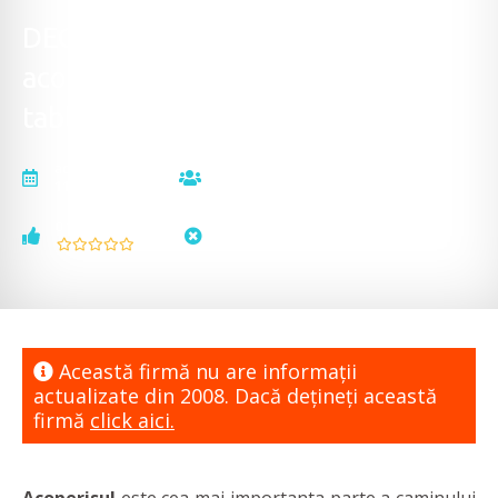
DECONSTRUCTII VEST -
acoperisuri si tigle - invelitori din
tabla si hidroizolatii speciale
actualizat la
vizualizări
11.09.2008
5107
voturi
status
0
neactualizat
Această firmă nu are informaţii
actualizate din 2008. Dacă dețineți această
firmă
click aici.