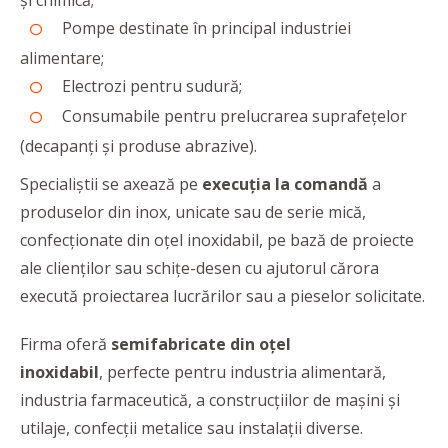
și chimică;
Pompe destinate în principal industriei
alimentare;
Electrozi pentru sudură;
Consumabile pentru prelucrarea suprafețelor
(decapanți și produse abrazive).
Specialiștii se axează pe
execuția la comandă
a
produselor din inox, unicate sau de serie mică,
confecționate din oțel inoxidabil, pe bază de proiecte
ale clienților sau schițe-desen cu ajutorul cărora
execută proiectarea lucrărilor sau a pieselor solicitate.
Firma oferă
semifabricate din oţel
inoxidabil
,
perfecte pentru industria alimentară,
industria farmaceutică, a construcţiilor de maşini şi
utilaje, confecţii metalice sau instalaţii diverse.