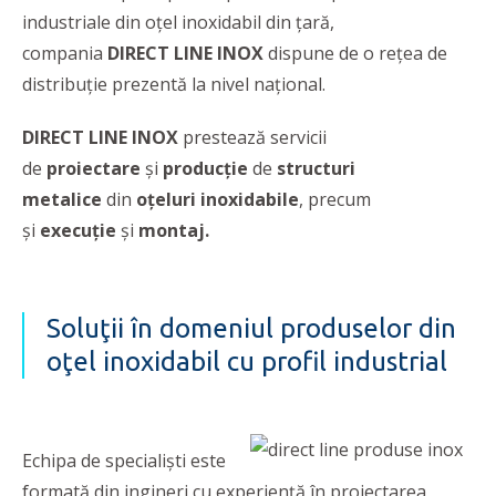
industriale din oţel inoxidabil din țară,
compania
DIRECT LINE INOX
dispune de o reţea de
distribuţie prezentă la nivel naţional.
DIRECT LINE INOX
prestează servicii
de
proiectare
și
producție
de
structuri
metalice
din
oțeluri inoxidabile
, precum
și
execuţie
şi
montaj.
Soluţii în domeniul produselor din
oţel inoxidabil cu profil industrial
Echipa de specialiști este
formată din ingineri cu experiență în proiectarea