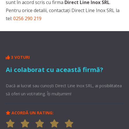
sunt în acord scris cu firma
Direct Line Inox SRL
.
Pentru orice detalii, contactaţi Direct Line Inox SRL la
tel:
0256 290 219
3 VOTURI
Ai colaborat cu această firmă?
Dacă ai lucrat sau cunoşti Direct Line Inox SRL, ai posibilitatea
să oferi un vot/rating. Îți mulțumim!
ACORDĂ UN RATING: