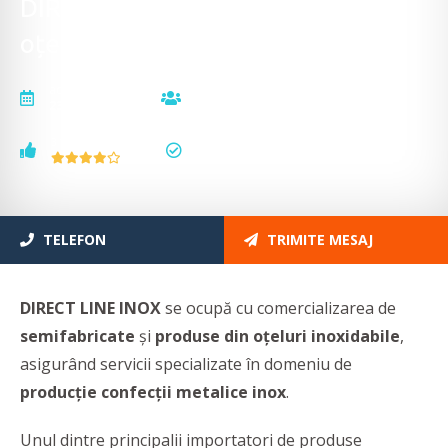
DIRECT LINE INOX - Produse din
oțel inoxidabil cu profil industrial
actualizat la
vizualizări
23.01.2026
18483
voturi
status
3
actualizat
TELEFON
TRIMITE MESAJ
DIRECT LINE INOX
se ocupă cu comercializarea de
semifabricate
şi
produse din oţeluri inoxidabile
,
asigurând
servicii specializate în domeniu de
producţie confecţii metalice inox
.
Unul dintre principalii importatori de produse