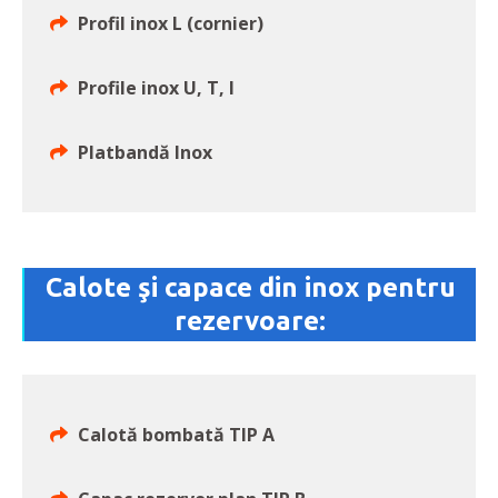
Profil inox L (cornier)
Profile inox U, T, I
Platbandă Inox
Calote şi capace din inox pentru
rezervoare:
Calotă bombată TIP A