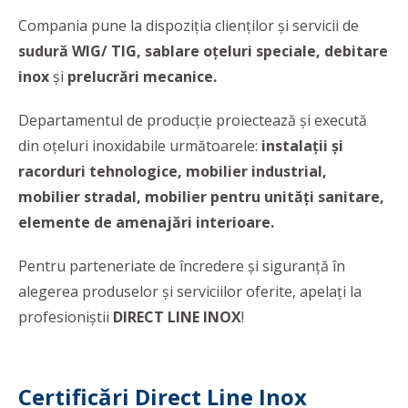
Compania pune la dispoziția clienților și servicii de
sudură WIG/ TIG, sablare oțeluri speciale,
debitare
inox
și
prelucrări mecanice.
Departamentul de producție proiectează și execută
din oțeluri inoxidabile următoarele:
instalații și
racorduri tehnologice, mobilier industrial,
mobilier stradal, mobilier pentru unități sanitare,
elemente de amenajări interioare.
Pentru parteneriate de încredere și siguranță în
alegerea produselor și serviciilor oferite, apelați la
profesioniștii
DIRECT LINE INOX
!
Certificări Direct Line Inox