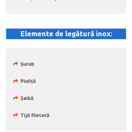
Elemente de legătură inox:
Şurub
Piuliţă
Şaibă
Tijă filetată