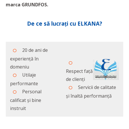
marca GRUNDFOS.
De ce să lucrați cu ELKANA?
20 de ani de
experiență în
domeniu
Respect față
Utilaje
de clienți
performante
Servicii de calitate
Personal
și înaltă performanță
calificat și bine
instruit