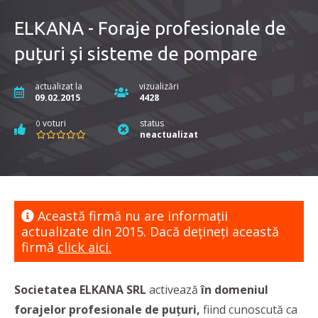
ELKANA - Foraje profesionale de
puțuri și sisteme de pompare
actualizat la
vizualizări
09.02.2015
4428
voturi
status
0
neactualizat
Această firmă nu are informaţii
actualizate din 2015. Dacă dețineți această
firmă
click aici.
Societatea ELKANA SRL
activează
în domeniul
forajelor profesionale de puțuri,
fiind cunoscută ca