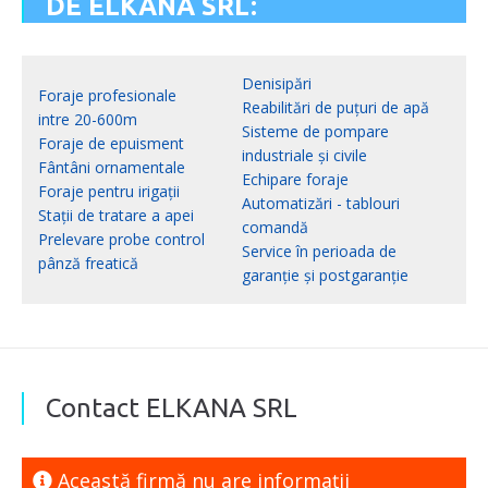
DE ELKANA SRL:
Denisipări
Foraje profesionale
Reabilitări de puțuri de apă
intre 20-600m
Sisteme de pompare
Foraje de epuisment
industriale și civile
Fântâni ornamentale
Echipare foraje
Foraje pentru irigații
Automatizări - tablouri
Stații de tratare a apei
comandă
Prelevare probe control
Service în perioada de
pânză freatică
garanție și postgaranție
Contact ELKANA SRL
Această firmă nu are informaţii