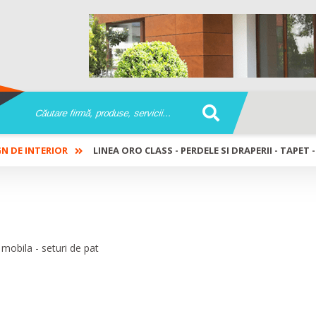
N DE INTERIOR
LINEA ORO CLASS - PERDELE SI DRAPERII - TAPET 
erii - tapet - tapiterii mobila -