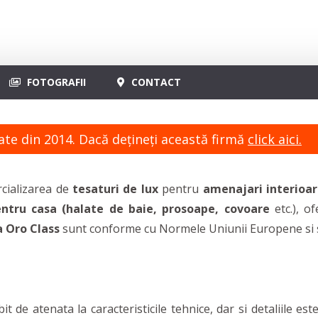
FOTOGRAFII
CONTACT
ate din 2014. Dacă dețineți această firmă
click aici.
rcializarea de
tesaturi de lux
pentru
amenajari interioare
ntru casa (halate de baie, prosoape, covoare
etc.), of
a Oro Class
sunt conforme cu Normele Uniunii Europene si se 
t de atenata la caracteristicile tehnice, dar si detaliile este