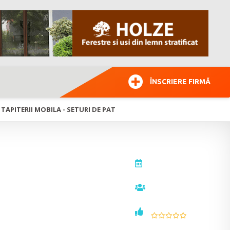
ÎNSCRIERE FIRMĂ
- TAPITERII MOBILA - SETURI DE PAT
actualizat la
26.06.2014
vizualizări
16135
voturi
0