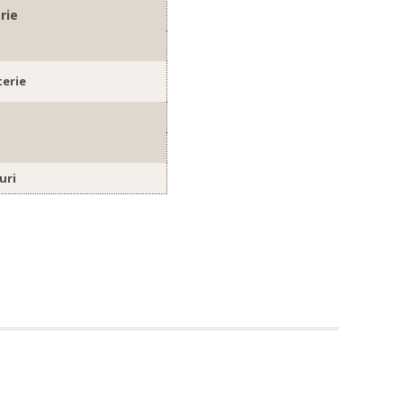
rie
erie
uri