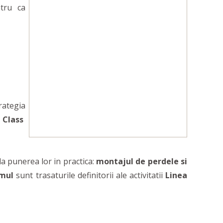
ntru ca
trategia
 Class
la punerea lor in practica:
montajul de perdele si
smul
sunt trasaturile definitorii ale activitatii
Linea