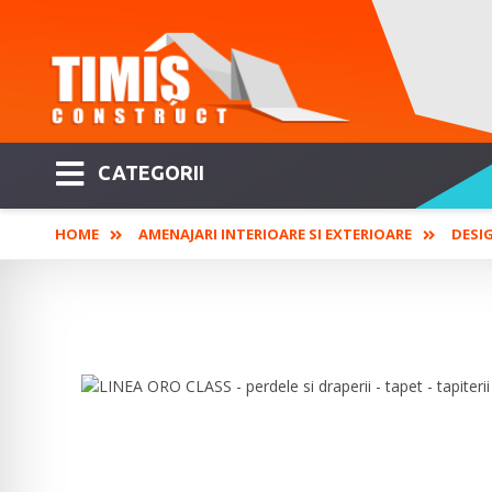
CATEGORII
HOME
AMENAJARI INTERIOARE SI EXTERIOARE
DESIG
LINEA ORO CLASS - perdele si drap
seturi de pat