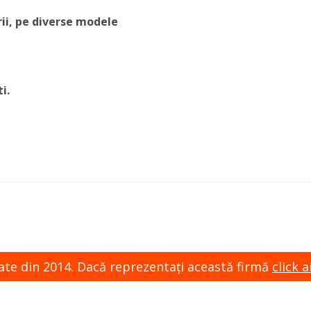
rii, pe diverse modele
i.
zate din 2014. Dacă reprezentaţi această firmă
click ai