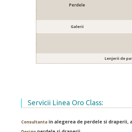
Perdele
Galerii
Lenjerii de pa
Servicii Linea Oro Class:
in
alegerea de perdele si draperii, 
Consultanta
perdele si draperii
Design