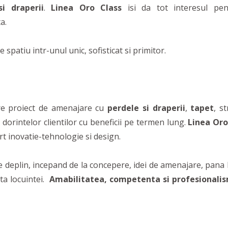
si draperii
.
Linea Oro Class
isi da tot interesul pe
a.
spatiu intr-unul unic, sofisticat si primitor.
are proiect de amenajare cu
perdele si draperii
,
tapet
, s
dorintelor clientilor cu beneficii pe termen lung.
Linea Oro
rt inovatie-tehnologie si design.
pe deplin, incepand de la concepere, idei de amenajare, pana 
ta locuintei.
Amabilitatea, competenta si profesionali