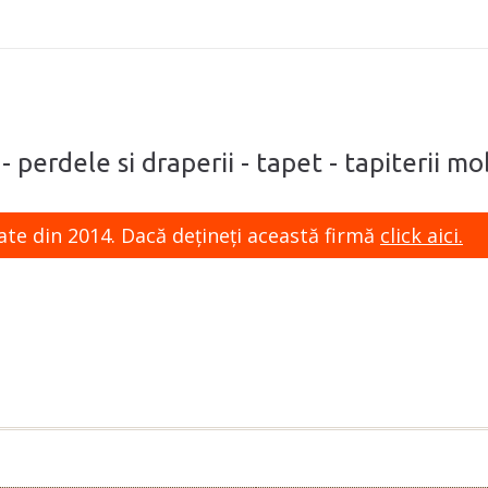
- perdele si draperii - tapet - tapiterii mo
ate din 2014. Dacă dețineți această firmă
click aici.