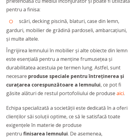
prietenoasă cu mediul înconjurător și poate fi utilizată
pentru a finisa:
scări, decking piscină, blaturi, case din lemn,
garduri, mobilier de grădină pardoseli, ambarcațiuni,
și multe altele.
Îngrijirea lemnului în mobilier și alte obiecte din lemn
este esențială pentru a menține frumusețea și
durabilitatea acestuia pe termen lung. Astfel, sunt
necesare
produse speciale pentru întreținerea și
curațarea corespunzătoare a lemnului
, ce pot fi
găsite alături de restul portofoliului de produse
aici
.
Echipa specializată a societății este dedicată în a oferi
clienților săi soluții optime, ce să le satisfacă toate
exigențele în materie de produse
pentru
finisarea
lemnului
. De asemenea,