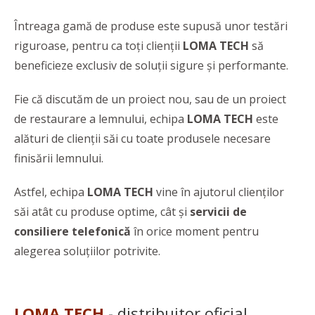
Întreaga gamă de produse este supusă unor testări
riguroase, pentru ca toți clienții
LOMA TECH
să
beneficieze exclusiv de soluții sigure și performante.
Fie că discutăm de un proiect nou, sau de un proiect
de restaurare a lemnului, echipa
LOMA TECH
este
alături de clienții săi cu toate produsele necesare
finisării lemnului.
Astfel, echipa
LOMA TECH
vine în ajutorul clienților
săi atât cu produse optime, cât și
servicii de
consiliere telefonică
în orice moment pentru
alegerea soluțiilor potrivite.
LOMA TECH
- distribuitor oficial