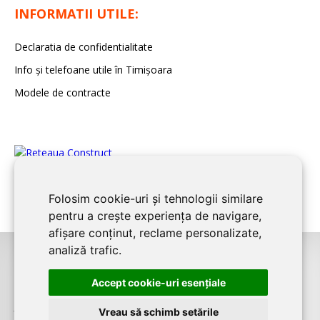
INFORMATII UTILE:
Declaratia de confidentialitate
Info și telefoane utile în Timișoara
Modele de contracte
Folosim cookie-uri și tehnologii similare
pentru a crește experiența de navigare,
afișare conținut, reclame personalizate,
analiză trafic.
©2026
TIMIS CONSTRUCT
este un serviciu de promovare online pentru
Accept cookie-uri esenţiale
firme. Proiect digital dezvoltat de
LIVE COMMUNICATIONS SRL
,
J12/4191/2006, RO19492087
Vreau să schimb setările