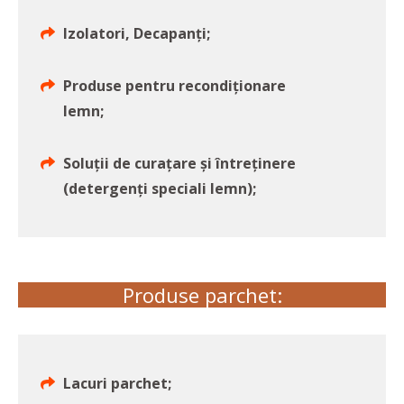
Izolatori, Decapanți;
Produse pentru recondiționare
lemn;
Soluții de curațare și întreținere
(detergenți speciali lemn);
Produse parchet:
Lacuri parchet;