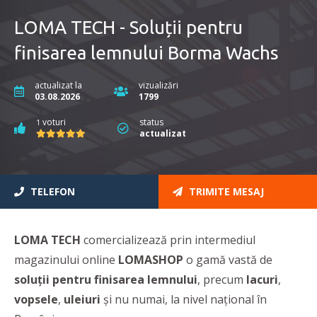
LOMA TECH - Soluții pentru
finisarea lemnului Borma Wachs
actualizat la
vizualizări
03.08.2026
1799
voturi
status
1
actualizat
TELEFON
TRIMITE MESAJ
LOMA TECH
comercializează prin intermediul
magazinului online
LOMASHOP
o gamă vastă de
soluții pentru finisarea lemnului
, precum
lacuri
,
vopsele
,
uleiuri
și nu numai, la nivel național în