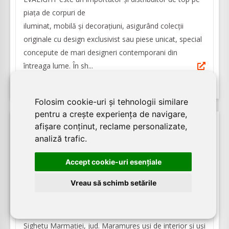
piața de corpuri de
iluminat, mobilă și decorațiuni, asigurând colecții
originale cu design exclusivist sau piese unicat, special
concepute de mari designeri contemporani din
întreaga lume. În sh...
Folosim cookie-uri și tehnologii similare
pentru a crește experiența de navigare,
afișare conținut, reclame personalizate,
27.04.2026
analiză trafic.
14699
vizualizari
Accept cookie-uri esenţiale
ARCER - Uși, ferestre, mobilier și scări din
Vreau să schimb setările
lemn masiv
ARCER produce în propriul atelier de tâmplărie din
Sighetu Marmației, jud. Maramureș uși de interior și uși