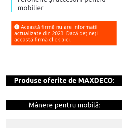
mobilier
Această firmă nu are informaţii
actualizate din 2023. Dacă dețineți
această firmă
click aici.
Produse oferite de MAXDECO:
Mânere pentru mobilă: