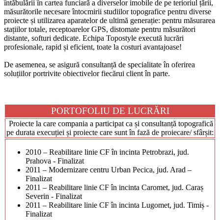
întăbulării în cartea funciară a diverselor imobile de pe terioriul țării,
măsurătorile necesare întocmirii studiilor topografice pentru diverse
proiecte și utilizarea aparatelor de ultimă generație: pentru măsurarea
stațiilor totale, receptoarelor GPS, distomate pentru măsurători
distante, softuri dedicate. Echipa Topostyle execută lucrări
profesionale, rapid și eficient, toate la costuri avantajoase!
De asemenea, se asigură consultanță de specialitate în oferirea
soluțiilor portrivite obiectivelor fiecărui client în parte.
PORTOFOLIU DE LUCRĂRI
Proiecte la care compania a participat ca și consultanță topografică
pe durata execuției și proiecte care sunt în fază de proiecare/ sfârșit:
2010 – Reabilitare linie CF în incinta Petrobrazi, jud.
Prahova - Finalizat
2011 – Modernizare centru Urban Pecica, jud. Arad –
Finalizat
2011 – Reabilitare linie CF în incinta Caromet, jud. Caraș
Severin - Finalizat
2011 – Reabilitare linie CF în incinta Lugomet, jud. Timiș -
Finalizat