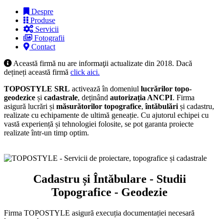
Despre
Produse
Servicii
Fotografii
Contact
Această firmă nu are informaţii actualizate din 2018. Dacă
dețineți această firmă
click aici.
TOPOSTYLE SRL
activează în domeniul
lucrărilor topo-
geodezice
și
cadastrale
, deținând
autorizația ANCPI
. Firma
asigură lucrări și
măsurătorilor topografice
,
întăbulări
și cadastru,
realizate cu echipamente de ultimă geneație. Cu ajutorul echipei cu
vastă experiență și tehnologiei folosite, se pot garanta proiecte
realizate într-un timp optim.
Cadastru și Întăbulare - Studii
Topografice - Geodezie
Firma TOPOSTYLE asigură execuția documentației necesară