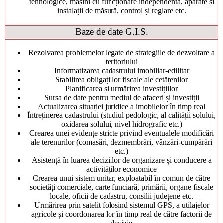
tehnologice, mașini cu funcționare independentă, aparate și
instalații de măsură, control și reglare etc.
Baze de date G.I.S.
Rezolvarea problemelor legate de strategiile de dezvoltare a
teritoriului
Informatizarea cadastrului imobiliar-edilitar
Stabilirea obligațiilor fiscale ale cetățenilor
Planificarea și urmărirea investițiilor
Sursa de date pentru mediul de afaceri și investiții
Actualizarea situației juridice a imobilelor în timp real
Întreținerea cadastrului (studiul pedologic, al calității solului,
oxidarea solului, nivel hidrografic etc.)
Crearea unei evidențe stricte privind eventualele modificări
ale terenurilor (comasări, dezmembrări, vânzări-cumpărări
etc.)
Asistență în luarea deciziilor de organizare și conducere a
activităților economice
Crearea unui sistem unitar, exploatabil în comun de către
societăți comerciale, carte funciară, primării, organe fiscale
locale, oficii de cadastru, consilii județene etc.
Urmărirea prin satelit folosind sistemul GPS, a utilajelor
agricole și coordonarea lor în timp real de către factorii de
decizie