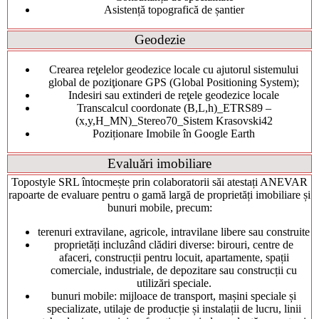
Asistență topografică de șantier
Geodezie
Crearea reţelelor geodezice locale cu ajutorul sistemului
global de poziţionare GPS (Global Positioning System);
Indesiri sau extinderi de reţele geodezice locale
Transcalcul coordonate (B,L,h)_ETRS89 –
(x,y,H_MN)_Stereo70_Sistem Krasovski42
Poziționare Imobile în Google Earth
Evaluări imobiliare
Topostyle SRL întocmește prin colaboratorii săi atestați ANEVAR
rapoarte de evaluare pentru o gamă largă de proprietăți imobiliare și
bunuri mobile, precum:
terenuri extravilane, agricole, intravilane libere sau construite
proprietăți incluzând clădiri diverse: birouri, centre de
afaceri, construcții pentru locuit, apartamente, spații
comerciale, industriale, de depozitare sau construcții cu
utilizări speciale.
bunuri mobile: mijloace de transport, mașini speciale și
specializate, utilaje de producție și instalații de lucru, linii