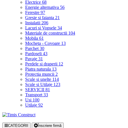
Electrice
68
Energie alternativa
56
Ferestre
97
Gresie si faianta
21
Instalatii
206
Lacuri si Vopsele
34
Materiale de constructii
104
Mobila
61
Mocheta - Covoare
13
Parchet
30
Pardoseli
43
Pavaje
31
Perdele si draperii
12
Piatra naturala
13
Protectia muncii
2
Scule si unelte
114
Scule si Utilaje
123
SERVICII
81
Transport
33
Usi
100
Utilaje
92
CATEGORII
Înscriere firmă