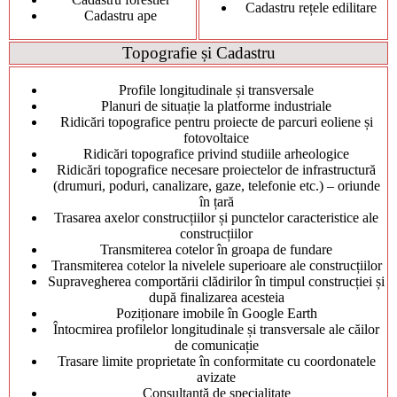
Cadastru rețele edilitare
Cadastru ape
Topografie și Cadastru
Profile longitudinale și transversale
Planuri de situație la platforme industriale
Ridicări topografice pentru proiecte de parcuri eoliene și
fotovoltaice
Ridicări topografice privind studiile arheologice
Ridicări topografice necesare proiectelor de infrastructură
(drumuri, poduri, canalizare, gaze, telefonie etc.) – oriunde
în țară
Trasarea axelor construcțiilor și punctelor caracteristice ale
construcțiilor
Transmiterea cotelor în groapa de fundare
Transmiterea cotelor la nivelele superioare ale construcțiilor
Supravegherea comportării clădirilor în timpul construcției și
după finalizarea acesteia
Poziționare imobile în Google Earth
Întocmirea profilelor longitudinale și transversale ale căilor
de comunicație
Trasare limite proprietate în conformitate cu coordonatele
avizate
Consultanță de specialitate