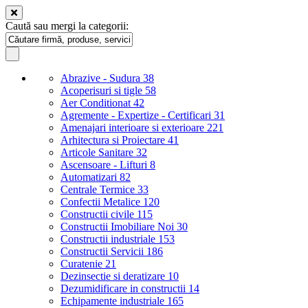
Caută sau mergi la categorii:
Abrazive - Sudura
38
Acoperisuri si tigle
58
Aer Conditionat
42
Agremente - Expertize - Certificari
31
Amenajari interioare si exterioare
221
Arhitectura si Proiectare
41
Articole Sanitare
32
Ascensoare - Lifturi
8
Automatizari
82
Centrale Termice
33
Confectii Metalice
120
Constructii civile
115
Constructii Imobiliare Noi
30
Constructii industriale
153
Constructii Servicii
186
Curatenie
21
Dezinsectie si deratizare
10
Dezumidificare in constructii
14
Echipamente industriale
165