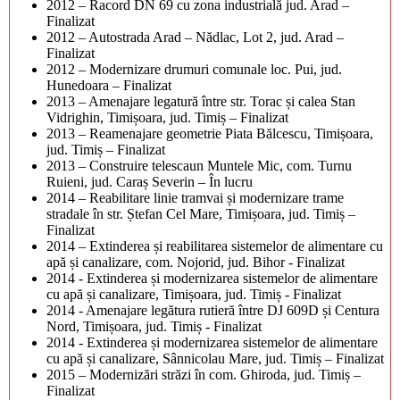
2012 – Racord DN 69 cu zona industrială jud. Arad –
Finalizat
2012 – Autostrada Arad – Nădlac, Lot 2, jud. Arad –
Finalizat
2012 – Modernizare drumuri comunale loc. Pui, jud.
Hunedoara – Finalizat
2013 – Amenajare legatură între str. Torac și calea Stan
Vidrighin, Timișoara, jud. Timiș – Finalizat
2013 – Reamenajare geometrie Piata Bălcescu, Timișoara,
jud. Timiș – Finalizat
2013 – Construire telescaun Muntele Mic, com. Turnu
Ruieni, jud. Caraș Severin – În lucru
2014 – Reabilitare linie tramvai și modernizare trame
stradale în str. Ștefan Cel Mare, Timișoara, jud. Timiș –
Finalizat
2014 – Extinderea și reabilitarea sistemelor de alimentare cu
apă și canalizare, com. Nojorid, jud. Bihor - Finalizat
2014 - Extinderea și modernizarea sistemelor de alimentare
cu apă și canalizare, Timișoara, jud. Timiș - Finalizat
2014 - Amenajare legătura rutieră între DJ 609D și Centura
Nord, Timișoara, jud. Timiș - Finalizat
2014 - Extinderea și modernizarea sistemelor de alimentare
cu apă și canalizare, Sânnicolau Mare, jud. Timiș – Finalizat
2015 – Modernizări străzi în com. Ghiroda, jud. Timiș –
Finalizat