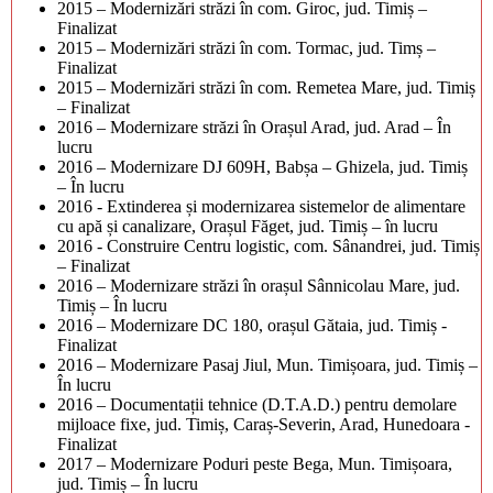
2015 – Modernizări străzi în com. Giroc, jud. Timiș –
Finalizat
2015 – Modernizări străzi în com. Tormac, jud. Timș –
Finalizat
2015 – Modernizări străzi în com. Remetea Mare, jud. Timiș
– Finalizat
2016 – Modernizare străzi în Orașul Arad, jud. Arad – În
lucru
2016 – Modernizare DJ 609H, Babșa – Ghizela, jud. Timiș
– În lucru
2016 - Extinderea și modernizarea sistemelor de alimentare
cu apă și canalizare, Orașul Făget, jud. Timiș – în lucru
2016 - Construire Centru logistic, com. Sânandrei, jud. Timiș
– Finalizat
2016 – Modernizare străzi în orașul Sânnicolau Mare, jud.
Timiș – În lucru
2016 – Modernizare DC 180, orașul Gătaia, jud. Timiș -
Finalizat
2016 – Modernizare Pasaj Jiul, Mun. Timișoara, jud. Timiș –
În lucru
2016 – Documentații tehnice (D.T.A.D.) pentru demolare
mijloace fixe, jud. Timiș, Caraș-Severin, Arad, Hunedoara -
Finalizat
2017 – Modernizare Poduri peste Bega, Mun. Timișoara,
jud. Timiș – În lucru