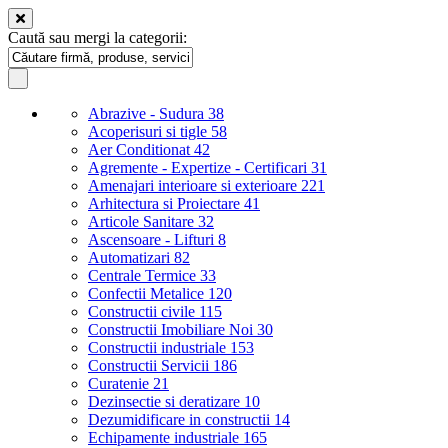
Caută sau mergi la categorii:
Abrazive - Sudura
38
Acoperisuri si tigle
58
Aer Conditionat
42
Agremente - Expertize - Certificari
31
Amenajari interioare si exterioare
221
Arhitectura si Proiectare
41
Articole Sanitare
32
Ascensoare - Lifturi
8
Automatizari
82
Centrale Termice
33
Confectii Metalice
120
Constructii civile
115
Constructii Imobiliare Noi
30
Constructii industriale
153
Constructii Servicii
186
Curatenie
21
Dezinsectie si deratizare
10
Dezumidificare in constructii
14
Echipamente industriale
165