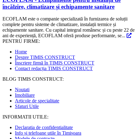
încălzire, climatizare și echipamente sanitare
ECOFLAM este o companie specializată în furnizarea de soluții
complete pentru sisteme de climatizare, instalații termice și
echipamente sanitare. Cu capital integral românesc și cu peste 22 de
ani de experiență, ECOFLAM oferă produse performante, se...
PENTRU FIRME:
Home
Despre TIMIS CONSTRUCT
Înscriere firmă în TIMIS CONSTRUCT
Contact redacția TIMIS CONSTRUCT
BLOG TIMIS CONSTRUCT:
Noutati
Imobiliare
Articole de specialitate
Sfaturi Utile
INFORMATII UTILE:
Declaratia de confidentialitate
Info și telefoane utile în Timișoara
Modele de contracte