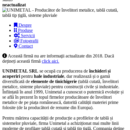
neactualizat
Despre
Produse
Servicii
Fotografii
Contact
Această firmă nu are informaţii actualizate din 2018. Dacă
dețineți această firmă
click aici.
UNIMETAL SRL
se ocupă cu producerea de
închideri și
acoperiri
pentru
hale industriale
, dar realizează și o gamă
diversificată de
elemente de tinichigerie
(tablă cutată, învelitori
metalice, sisteme pluviale) pentru construcții civile și industriale.
Înființată în anul 1999, Unimetal a cunoscut o puternică evoluție și
se află în prezent în topul firmelor producătoare de învelitori
metalice de pe piața românească, datorită calității materiei prime
folosite (de la producători de renume din Europa).
Pentru mărirea capacității de producție a profilelor de tablă și
sistemelor pluviale, firma Unimetal a achiziționat mai multe linii
moderne de profilare tablă cutată și tablă tip țiglă. Compania deține