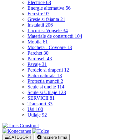
Electrice
68
Energie alternativa
56
Ferestre
97
Gresie si faianta
21
Instalatii
206
Lacuri si Vopsele
34
Materiale de constructii
104
Mobila
61
Mocheta - Covoare
13
Parchet
30
Pardoseli
43
Pavaje
31
Perdele si draperii
12
Piatra naturala
13
Protectia muncii
2
Scule si unelte
114
Scule si Utilaje
123
SERVICII
81
Transport
33
Usi
100
Utilaje
92
CATEGORII
Înscriere firmă