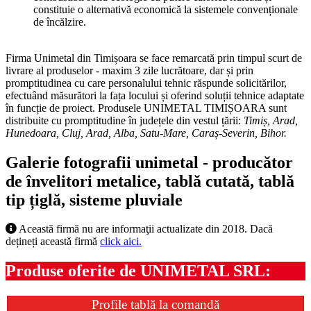
constituie o alternativă economică la sistemele convenționale
de încălzire.
Firma
Unimetal din Timișoara
se face remarcată prin timpul scurt de
livrare al produselor - maxim 3 zile lucrătoare, dar și prin
promptitudinea cu care personalului tehnic răspunde solicitărilor,
efectuând măsurători la fața locului și oferind soluții tehnice adaptate
în funcție de proiect. Produsele UNIMETAL TIMIȘOARA sunt
distribuite cu promptitudine în județele din vestul țării:
Timiș, Arad,
Hunedoara, Cluj, Arad, Alba, Satu-Mare, Caraș-Severin, Bihor.
Galerie fotografii unimetal - producător
de învelitori metalice, tablă cutată, tablă
tip țiglă, sisteme pluviale
Această firmă nu are informaţii actualizate din 2018. Dacă
dețineți această firmă
click aici.
Produse oferite de UNIMETAL SRL:
Profile tablă la comandă