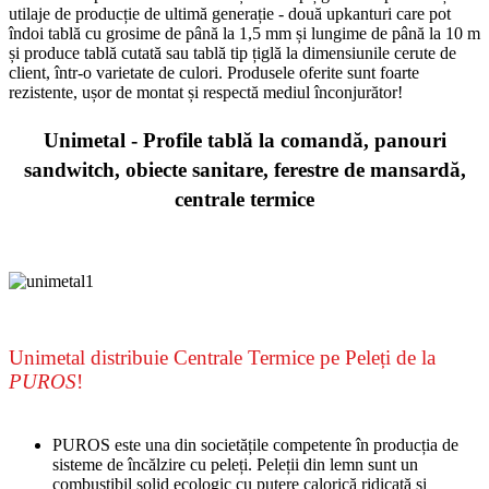
utilaje de producție de ultimă generație - două upkanturi care pot
îndoi tablă cu grosime de până la 1,5 mm și lungime de până la 10 m
și produce tablă cutată sau tablă tip țiglă la dimensiunile cerute de
client, într-o varietate de culori. Produsele oferite sunt foarte
rezistente, ușor de montat și respectă mediul înconjurător!
Unimetal - Profile tablă la comandă, panouri
sandwitch, obiecte sanitare, ferestre de mansardă,
centrale termice
Unimetal distribuie Centrale Termice pe Peleți de la
PUROS
!
PUROS
este una din societățile competente în producția de
sisteme de încălzire cu peleți. Peleții din lemn sunt un
combustibil solid ecologic cu putere calorică ridicată și