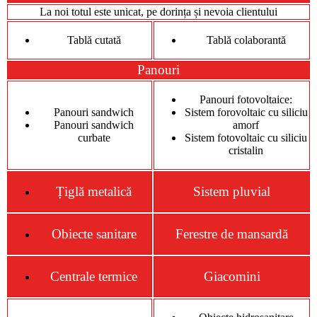
La noi totul este unicat, pe dorința și nevoia clientului
Tablă cutată
Tablă colaborantă
Panouri
Panouri fotovoltaice:
Panouri sandwich
Sistem forovoltaic cu siliciu
Panouri sandwich
amorf
curbate
Sistem fotovoltaic cu siliciu
cristalin
Țiglă metalică
Sistem pluvial
Obiecte sanitare
Ferestre de mansardă
Centrale termice
Giacomini