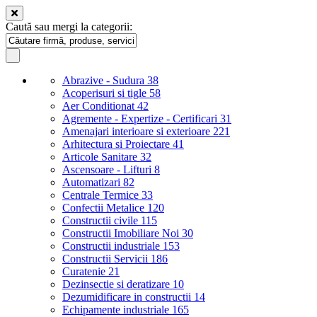
Caută sau mergi la categorii:
Abrazive - Sudura
38
Acoperisuri si tigle
58
Aer Conditionat
42
Agremente - Expertize - Certificari
31
Amenajari interioare si exterioare
221
Arhitectura si Proiectare
41
Articole Sanitare
32
Ascensoare - Lifturi
8
Automatizari
82
Centrale Termice
33
Confectii Metalice
120
Constructii civile
115
Constructii Imobiliare Noi
30
Constructii industriale
153
Constructii Servicii
186
Curatenie
21
Dezinsectie si deratizare
10
Dezumidificare in constructii
14
Echipamente industriale
165