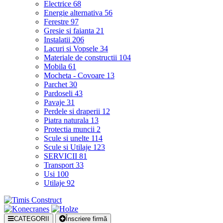
Electrice
68
Energie alternativa
56
Ferestre
97
Gresie si faianta
21
Instalatii
206
Lacuri si Vopsele
34
Materiale de constructii
104
Mobila
61
Mocheta - Covoare
13
Parchet
30
Pardoseli
43
Pavaje
31
Perdele si draperii
12
Piatra naturala
13
Protectia muncii
2
Scule si unelte
114
Scule si Utilaje
123
SERVICII
81
Transport
33
Usi
100
Utilaje
92
CATEGORII
Înscriere firmă