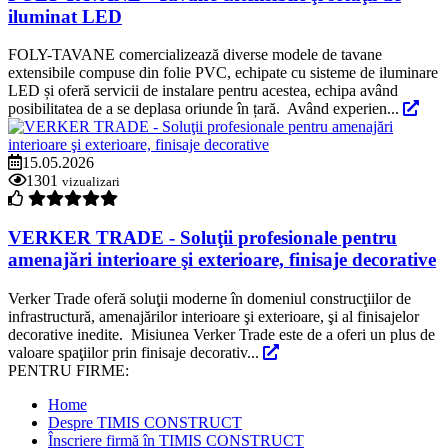
iluminat LED
FOLY-TAVANE comercializează diverse modele de tavane
extensibile compuse din folie PVC, echipate cu sisteme de iluminare
LED și oferă servicii de instalare pentru acestea, echipa având
posibilitatea de a se deplasa oriunde în țară. Având experien...
15.05.2026
1301
vizualizari
VERKER TRADE - Soluţii profesionale pentru
amenajări interioare şi exterioare, finisaje decorative
Verker Trade oferă soluţii moderne în domeniul construcţiilor de
infrastructură, amenajărilor interioare şi exterioare, şi al finisajelor
decorative inedite. Misiunea Verker Trade este de a oferi un plus de
valoare spaţiilor prin finisaje decorativ...
PENTRU FIRME:
Home
Despre TIMIS CONSTRUCT
Înscriere firmă în TIMIS CONSTRUCT