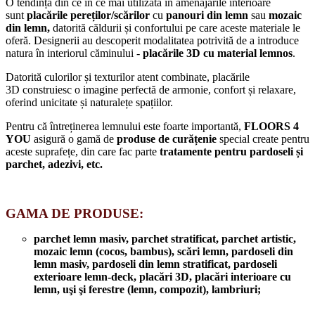
O tendință din ce în ce mai utilizată în amenajările interioare
sunt
placările pereților/scărilor
cu
panouri din lemn
sau
mozaic
din lemn,
datorită căldurii și confortului pe care aceste materiale le
oferă. Designerii au descoperit modalitatea potrivită de a introduce
natura în interiorul căminului -
placările 3D cu material lemnos
.
Datorită culorilor și texturilor atent combinate, placările
3D construiesc o imagine perfectă de armonie, confort și relaxare,
oferind unicitate și naturalețe spațiilor.
Pentru că întreținerea lemnului este foarte importantă,
FLOORS 4
YOU
asigură o gamă de
produse de curățenie
special create pentru
aceste suprafețe, din care fac parte
tratamente pentru pardoseli și
parchet, adezivi, etc.
GAMA DE PRODUSE:
parchet lemn masiv, parchet stratificat, parchet artistic,
mozaic lemn (cocos, bambus), scări lemn, pardoseli din
lemn masiv, pardoseli din lemn stratificat, pardoseli
exterioare lemn-deck, placări 3D, placări interioare cu
lemn, uşi şi ferestre (lemn, compozit), lambriuri;