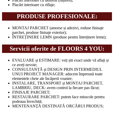
Placări interioare cu lambriu (rășinos);
Placări interioare cu riflaje;
PRODUSE PROFESIONALE:
MONTAJ PARCHET (amorse și adezivi, roduse finisaje
parchet, produse finisaje exterior);
ÎNTREȚINERE LEMN (produse pentru întreținere lemn);
Servicii oferite de FLOORS 4 YOU:
EVALUARE și ESTIMARE: veți știi exact unde vă aflați și
ce aveți nevoie;
CONSULTANȚĂ și DESIGN PRIN INTERMEDIUL
UNUI PROJECT MANAGER: aducem împreună toate
elementele cheie ale încăperii voastre;
INSTALARE, TRANSPORT și MONTAJ PARCHET,
LAMBRIU, DECK: avem control la fiecare pas făcut;
FINISAJE PARCHET;
RESTAURARE PARCHET: putem face miracole pentru
podeaua învechită;
MENTENANŢĂ DESTINATĂ ORCĂRUI PRODUS;