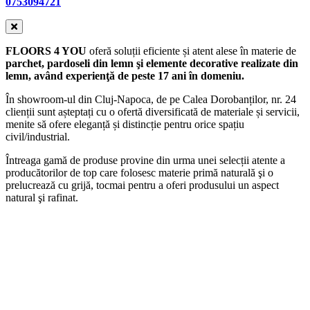
0753094721
FLOORS 4 YOU
oferă soluții eficiente și atent alese în materie de
parchet, pardoseli din lemn şi elemente decorative realizate din
lemn, având experienţă de peste 17 ani în domeniu.
În showroom-ul din Cluj-Napoca, de pe Calea Dorobanților, nr. 24
clienții sunt așteptați cu o ofertă diversificată de materiale și servicii,
menite să ofere eleganță și distincție pentru orice spațiu
civil/industrial.
Întreaga gamă de produse provine din urma unei selecții atente a
producătorilor de top care folosesc materie primă naturală şi o
prelucrează cu grijă, tocmai pentru a oferi produsului un aspect
natural şi rafinat.