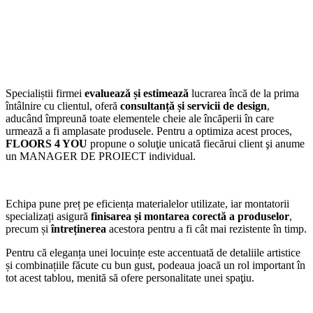
Specialiștii firmei
evaluează și estimează
lucrarea încă de la prima
întâlnire cu clientul, oferă
consultanță și servicii de design
,
aducând împreună toate elementele cheie ale încăperii în care
urmează a fi amplasate produsele. Pentru a optimiza acest proces,
FLOORS 4 YOU
propune o soluţie unicată fiecărui client şi anume
un MANAGER DE PROIECT individual.
Echipa pune preț pe eficiența materialelor utilizate, iar montatorii
specializați asigură
finisarea și montarea corectă a produselor
,
precum și
întreținerea
acestora pentru a fi cât mai rezistente în timp.
Pentru că eleganța unei locuințe este accentuată de detaliile artistice
și combinațiile făcute cu bun gust, podeaua joacă un rol important în
tot acest tablou, menită să ofere personalitate unei spaţiu.