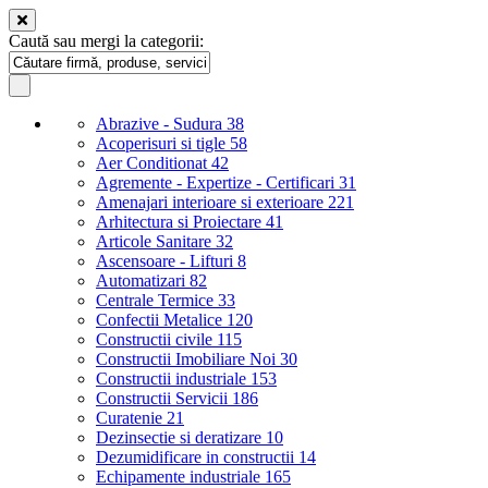
Caută sau mergi la categorii:
Abrazive - Sudura
38
Acoperisuri si tigle
58
Aer Conditionat
42
Agremente - Expertize - Certificari
31
Amenajari interioare si exterioare
221
Arhitectura si Proiectare
41
Articole Sanitare
32
Ascensoare - Lifturi
8
Automatizari
82
Centrale Termice
33
Confectii Metalice
120
Constructii civile
115
Constructii Imobiliare Noi
30
Constructii industriale
153
Constructii Servicii
186
Curatenie
21
Dezinsectie si deratizare
10
Dezumidificare in constructii
14
Echipamente industriale
165