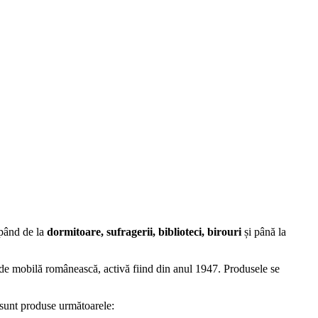
epând de la
dormitoare, sufragerii, biblioteci, birouri
și până la
i de mobilă românească, activă fiind
din anul 1947.
Produsele se
, sunt produse următoarele: