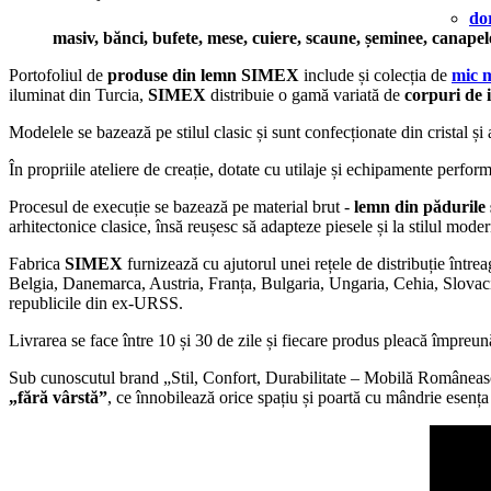
do
masiv, bănci, bufete, mese, cuiere, scaune, șeminee, canapele
Portofoliul de
produse din lemn SIMEX
include și colecția de
mic m
iluminat din Turcia,
SIMEX
distribuie o gamă variată de
corpuri de 
Modelele se bazează pe stilul clasic și sunt confecționate din cristal ș
În propriile ateliere de creație, dotate cu utilaje și echipamente perfor
Procesul de execuție se bazează pe material brut -
lemn din pădurile 
arhitectonice clasice, însă reușesc să adapteze piesele și la stilul mo
Fabrica
SIMEX
furnizează cu ajutorul unei rețele de distribuție înt
Belgia, Danemarca, Austria, Franța, Bulgaria, Ungaria, Cehia, Slovaci
republicile din ex-URSS.
Livrarea se face între 10 și 30 de zile și fiecare produs pleacă împreună
Sub cunoscutul brand „Stil, Confort, Durabilitate – Mobilă Român
„fără vârstă”
, ce înnobilează orice spațiu și poartă cu mândrie esenț