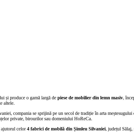
ului și produce o gamă largă de
piese de mobilier din lemn masiv
, înc
e altele.
lvaniei, compania se sprijină pe
un secol de tradiție în arta meștesugulu
ințelor private, birourilor sau domeniului HoReCa.
ajutorul celor
4 fabrici de mobilă din Șimleu Silvaniei
, județul Sălaj