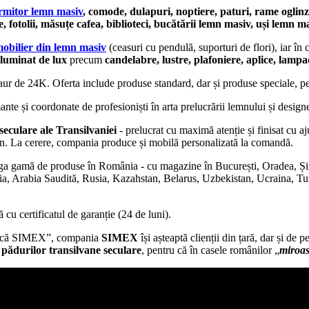
rmitor lemn masiv
, comode, dulapuri, noptiere, paturi, rame oglinz
, fotolii, măsuțe cafea, biblioteci, bucătării lemn masiv, uși lemn m
obilier din lemn masiv
(ceasuri cu pendulă, suporturi de flori), iar în
iluminat de lux
precum
candelabre, lustre, plafoniere, aplice, lamp
i aur de 24K. Oferta include produse standard, dar și produse speciale, pe
mante și coordonate de profesioniști în arta prelucrării lemnului și design
seculare ale Transilvaniei
- prelucrat cu maximă atenție și finisat cu aju
dern. La cerere, compania produce și mobilă personalizată la comandă.
reaga gamă de produse în România - cu magazine în București, Oradea, Și
a, Arabia Saudită, Rusia, Kazahstan, Belarus, Uzbekistan, Ucraina, Tur
 cu certificatul de garanție (24 de luni).
ească SIMEX”, compania
SIMEX
își așteaptă clienții din țară, dar și de 
a
pădurilor transilvane seculare
, pentru că în casele românilor „
miroas