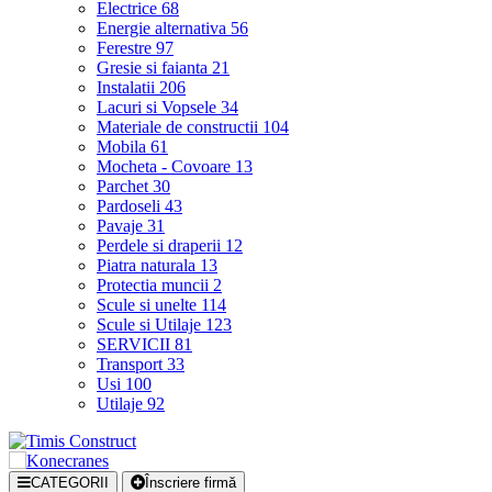
Electrice
68
Energie alternativa
56
Ferestre
97
Gresie si faianta
21
Instalatii
206
Lacuri si Vopsele
34
Materiale de constructii
104
Mobila
61
Mocheta - Covoare
13
Parchet
30
Pardoseli
43
Pavaje
31
Perdele si draperii
12
Piatra naturala
13
Protectia muncii
2
Scule si unelte
114
Scule si Utilaje
123
SERVICII
81
Transport
33
Usi
100
Utilaje
92
CATEGORII
Înscriere firmă