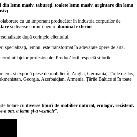
i din lemn masiv, tabureți, toalete lemn masiv, argintare din lemn
asiv;
 colaborare cu un important producător în industria corpurilor de
adare
și diverse corpuri pentru
iluminat exterior
.
rsonalizate după cerințele clientului.
eri specializați, lemnul este transformat în adevărate opere de artă.
torul utilajelor profesionale. Producătorii respectă stilurile
mleu - și exportă piese de mobilier în Anglia, Germania, Țările de Jos,
kmenistan, Georgia, Azerbaidjan, Armenia, Țările Baltice și în toate
peste hotare cu
diverse tipuri de mobilier natural, ecologic, rezistent,
e-a om, a lemn și-a veșnici
e
”.