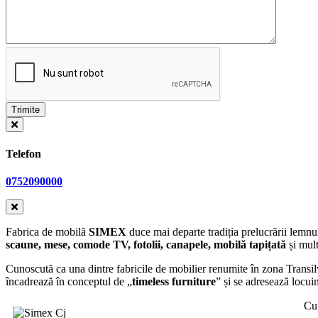
Telefon
0752090000
Fabrica de mobilă
SIMEX
duce mai departe tradiția prelucrării lemn
scaune, mese, comode TV, fotolii, canapele, mobilă tapițată
și mult
Cunoscută ca u
na dintre fabricile de mobilier renumite în zona Transi
încadrează în conceptul de „
timeless furniture
” și se adresează locu
Cu 