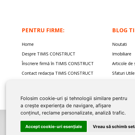
PENTRU FIRME:
BLOG T
Home
Noutati
Despre TIMIS CONSTRUCT
Imobiliare
Înscriere firmă în TIMIS CONSTRUCT
Articole de 
Contact redacția TIMIS CONSTRUCT
Sfaturi Utile
Folosim cookie-uri și tehnologii similare pentru
a crește experiența de navigare, afișare
conținut, reclame personalizate, analiză trafic.
©2026
TIMIS CONSTRUCT
este un serviciu de promovare online pentru 
Accept cookie-uri esenţiale
Vreau să schimb setă