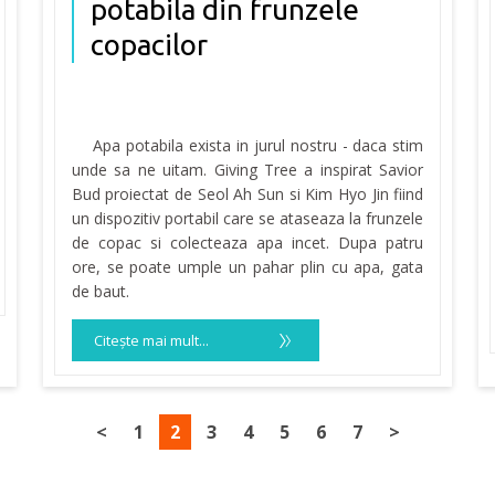
potabila din frunzele
copacilor
Apa potabila exista in jurul nostru - daca stim
unde sa ne uitam. Giving Tree a inspirat Savior
Bud proiectat de Seol Ah Sun si Kim Hyo Jin fiind
un dispozitiv portabil care se ataseaza la frunzele
de copac si colecteaza apa incet. Dupa patru
ore, se poate umple un pahar plin cu apa, gata
de baut.
Citeşte mai mult...
<
1
2
3
4
5
6
7
>